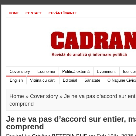
HOME
CONTACT
CUVÂNT ÎNAINTE
Cover story
Economie
Politică externă
Eveniment
Idei c
English
Vitrina cu cărți
Editorial
Sănătate
O Naţiune Civic
Home
»
Cover story
» Je ne va pas d’accord sur ent
comprend
Je ne va pas d’accord sur entier, 
comprend
Posted by
Cristina BETERINGHE
on Feb 19th, 2025 