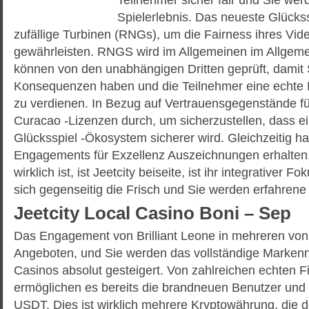
Spielerlebnis. Das neueste Glücks
zufällige Turbinen (RNGs), um die Fairness ihres Vid
gewährleisten. RNGS wird im Allgemeinen im Allgeme
können von den unabhängigen Dritten geprüft, damit 
Konsequenzen haben und die Teilnehmer eine echte M
zu verdienen. In Bezug auf Vertrauensgegenstände fü
Curacao -Lizenzen durch, um sicherzustellen, dass ei
Glücksspiel -Ökosystem sicherer wird. Gleichzeitig h
Engagements für Exzellenz Auszeichnungen erhalten
wirklich ist, ist Jeetcity beiseite, ist ihr integrativer 
sich gegenseitig die Frisch und Sie werden erfahrene
Jeetcity Local Casino Boni – Sep
Das Engagement von Brilliant Leone in mehreren von
Angeboten, und Sie werden das vollständige Markenn
Casinos absolut gesteigert. Von zahlreichen echten F
ermöglichen es bereits die brandneuen Benutzer und
USDT. Dies ist wirklich mehrere Kryptowährung, die 