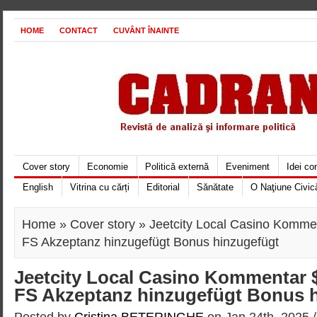
HOME
CONTACT
CUVÂNT ÎNAINTE
Cover story
Economie
Politică externă
Eveniment
Idei c
English
Vitrina cu cărți
Editorial
Sănătate
O Naţiune Civic
Home
»
Cover story
» Jeetcity Local Casino Komme
FS Akzeptanz hinzugefügt Bonus hinzugefügt
Jeetcity Local Casino Kommentar $
FS Akzeptanz hinzugefügt Bonus 
Posted by
Cristina BETERINGHE
on Jan 24th, 2025 