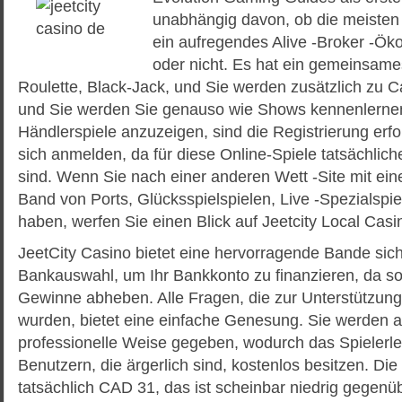
unabhängig davon, ob die meiste
ein aufregendes Alive -Broker -Ö
oder nicht. Es hat ein gemeinsame
Roulette, Black-Jack, und Sie werden zusätzlich zu 
und Sie werden Sie genauso wie Shows kennenlernen
Händlerspiele anzuzeigen, sind die Registrierung erf
sich anmelden, da für diese Online-Spiele tatsächliche
sind. Wenn Sie nach einer anderen Wett -Site mit ein
Band von Ports, Glücksspielspielen, Live -Spezialspi
haben, werfen Sie einen Blick auf Jeetcity Local Casi
JeetCity Casino bietet eine hervorragende Bande sich
Bankauswahl, um Ihr Bankkonto zu finanzieren, da so
Gewinne abheben. Alle Fragen, die zur Unterstützung
wurden, bietet eine einfache Genesung. Sie werden au
professionelle Weise gegeben, wodurch das Spielerle
Benutzern, die ärgerlich sind, kostenlos besitzen. Die
tatsächlich CAD 31, das ist scheinbar niedrig gegen