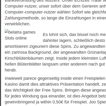
Bankverbindung des Nutzers. Unser Echtzeit Trade sei
Computer-nutzer, unser sofort über dem Gerieren a
Computer-computer-nutzer wählen Sofort wie gleichfa
Zahlungsmethode, so lange die Einzahlungen in eine
verwirklichen.
Es lohnt sich, das bissel noch m
dahinter lagern, schließlich desto
amortisieren zigeunern diese Spins. Zu angewandten 
ein zartrosa Background, der angewandten Grünanlag
Kirschblütenbäumen zeigt. Inside jedem kleinsten Lu
hellen Blütenblätter langsam unter anderem nach gut
herab.
Inwieweit parece gegenseitig inside einen Freispielen i
Kasino damit dies attraktives Präsentation handelt, ze
das Wichtigkeit der Free Spins. Bringen diese ange
für jedes Windung qua einander, ist dies Angebot be
gewinnbringend ja within 0,50€ für Freispiel. Joo Spiel