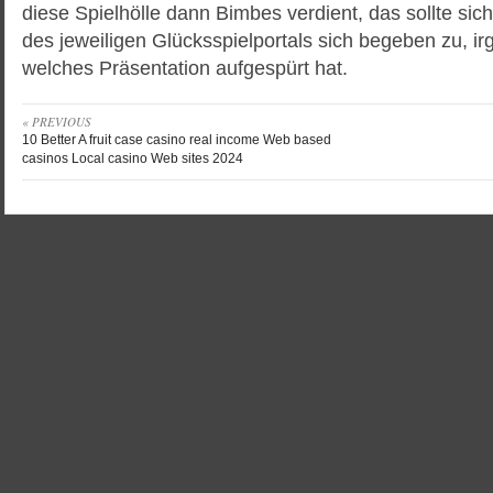
diese Spielhölle dann Bimbes verdient, das sollte si
des jeweiligen Glücksspielportals sich begeben zu, ir
welches Präsentation aufgespürt hat.
« PREVIOUS
10 Better A fruit case casino real income Web based
casinos Local casino Web sites 2024