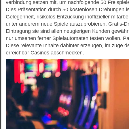
verbindung setzen mit, um nachfolgende 50 Freispie
Dies Präsentation durch 50 kostenlosen Drehungen is
Gelegenheit, risikolos Entzückung inoffizieller mitarb
unter anderem neue Spiele auszuprobieren. Gratis-Dr
Eintragung sie sind allen neugierigen Kunden gewährt, 
nur umsehen ferner Spielautomaten testen wollen. Par
Diese relevante Inhalte dahinter erzeugen, im zuge d
erreichbar Casinos abschmecken.