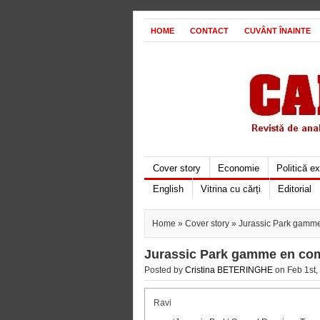
HOME
CONTACT
CUVÂNT ÎNAINTE
Cover story
Economie
Politică e
English
Vitrina cu cărți
Editorial
Home
»
Cover story
» Jurassic Park gamme
Jurassic Park gamme en com
Posted by
Cristina BETERINGHE
on Feb 1st,
Ravi