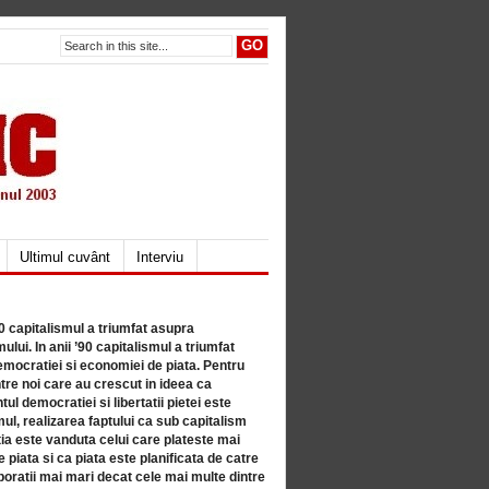
Ultimul cuvânt
Interviu
80 capitalismul a triumfat asupra
lui. In anii ’90 capitalismul a triumfat
mocratiei si economiei de piata. Pentru
tre noi care au crescut in ideea ca
ul democratiei si libertatii pietei este
mul, realizarea faptului ca sub capitalism
a este vanduta celui care plateste mai
 piata si ca piata este planificata de catre
ratii mai mari decat cele mai multe dintre