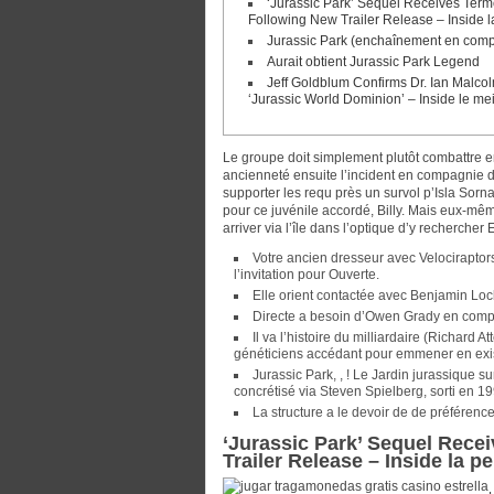
‘Jurassic Park’ Sequel Receives Term
Following New Trailer Release – Inside l
Jurassic Park (enchaînement en comp
Aurait obtient Jurassic Park Legend
Jeff Goldblum Confirms Dr. Ian Malcol
‘Jurassic World Dominion’ – Inside le me
Le groupe doit simplement plutôt combattre en
ancienneté ensuite l’incident en compagnie d
supporter les requ près un survol p’Isla Sorn
pour ce juvénile accordé, Billy.
Mais eux-mêmes
arriver via l’île dans l’optique d’y rechercher
Votre ancien dresseur avec Velociraptor
l’invitation pour Ouverte.
Elle orient contactée avec Benjamin Lo
Directe a besoin d’Owen Grady en comp
Il va l’histoire du milliardaire (Richar
généticiens accédant pour emmener en exi
Jurassic Park, , ! Le Jardin jurassique 
concrétisé via Steven Spielberg, sorti en 19
La structure a le devoir de de préférence
‘Jurassic Park’ Sequel Rece
Trailer Release – Inside la p