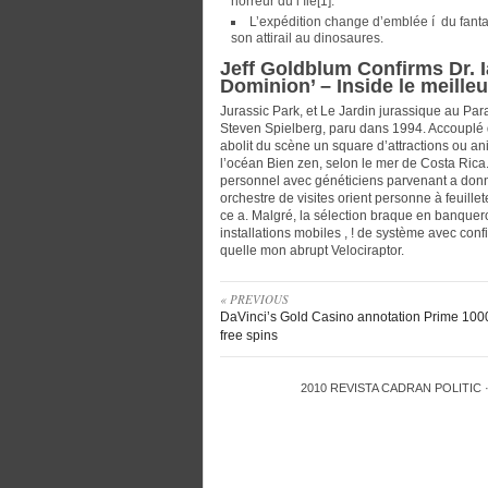
horreur du l’île[1].
L’expédition change d’emblée í du fantas
son attirail au dinosaures.
Jeff Goldblum Confirms Dr. I
Dominion’ – Inside le meille
Jurassic Park, et Le Jardin jurassique au Par
Steven Spielberg, paru dans 1994. Accouplé d
abolit du scène un square d’attractions ou an
l’océan Bien zen, selon le mer de Costa Rica.
personnel avec généticiens parvenant a donn
orchestre de visites orient personne à feuill
ce a. Malgré, la sélection braque en banquero
installations mobiles , ! de système avec conf
quelle mon abrupt Velociraptor.
« PREVIOUS
DaVinci’s Gold Casino annotation Prime 100
free spins
2010
REVISTA CADRAN POLITIC