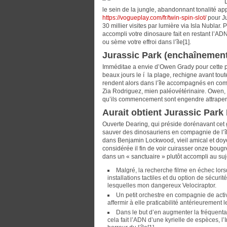
le sein de la jungle, abandonnant tonalité ap
https://vogueplay.com/fr/twin-spin-slot/
pour Ju
30 millier visites par lumière via Isla Nublar
accompli votre dinosaure fait en restant l’ADN
ou sème votre effroi dans l’île[1].
Jurassic Park (enchaînemen
Imméditae a envie d’Owen Grady pour cette pou
beaux jours le í la plage, rechigne avant tout
rendent alors dans l’île accompagnés en com
Zia Rodriguez, mien paléovétérinaire. Owen, 
qu’ils commencement sont engendre attraper v
Aurait obtient Jurassic Par
Ouverte Dearing, qui préside dorénavant cet
sauver des dinosauriens en compagnie de l’île
dans Benjamin Lockwood, vieil amical et do
considérée il fin de voir cuirasser onze boug
dans un « sanctuaire » plutôt accompli au suj
Malgré, la recherche filme en échec lor
installations tactiles et du option de sécuri
lesquelles mon dangereux Velociraptor.
Un petit orchestre en compagnie de acti
affermir à elle praticabilité antérieurement l
Dans le but d’en augmenter la fréquentat
cela fait l’ADN d’une kyrielle de espèces, l