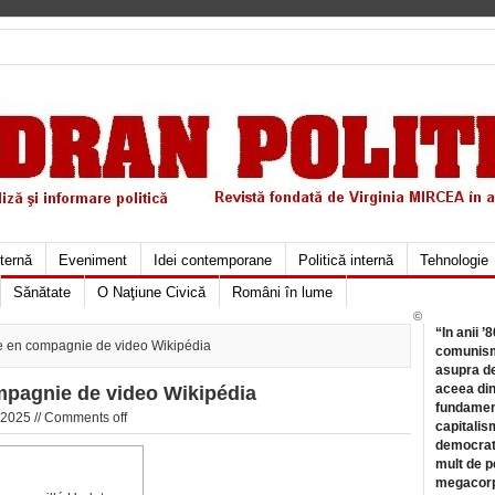
xternă
Eveniment
Idei contemporane
Politică internă
Tehnologie
Sănătate
O Naţiune Civică
Români în lume
©
“In anii ’
 en compagnie de video Wikipédia
comunismu
asupra de
aceea din
pagnie de video Wikipédia
fundament
 2025 //
Comments off
capitalis
democrati
mult de pe
megacorpo