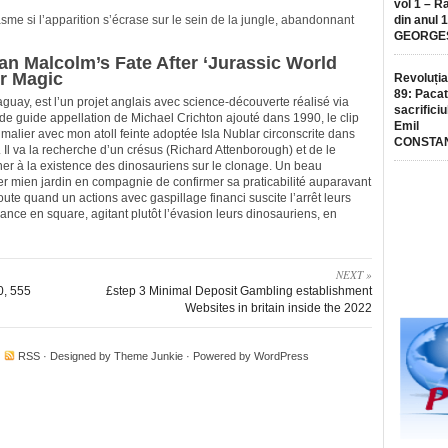
vol 1 – R
me si l’apparition s’écrase sur le sein de la jungle, abandonnant
din anul 
GEORGE
an Malcolm’s Fate After ‘Jurassic World
ur Magic
Revoluția
89: Pacat
aguay, est l’un projet anglais avec science-découverte réalisé via
sacrificiu
e guide appellation de Michael Crichton ajouté dans 1990, le clip
Emil
imalier avec mon atoll feinte adoptée Isla Nublar circonscrite dans
CONSTA
 Il va la recherche d’un crésus (Richard Attenborough) et de le
er à la existence des dinosauriens sur le clonage. Un beau
eter mien jardin en compagnie de confirmer sa praticabilité auparavant
ute quand un actions avec gaspillage financi suscite l’arrêt leurs
iance en square, agitant plutôt l’évasion leurs dinosauriens, en
NEXT »
0, 555
£step 3 Minimal Deposit Gambling establishment
Websites in britain inside the 2022
·
RSS
· Designed by
Theme Junkie
· Powered by
WordPress