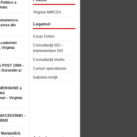
 Politice a
Unite
Virginia MIRCEA
Romanescu:
Legaturi
șirea din
Cezar Dobre
Academiei
Consultanţă ISO –
 Virginia
Implementare ISO
Consultanță mediu
 POST 1989 –
Cursuri specializare
 Durandin şi
e
Gabriela Ioniţă
MENSIUNE a
lui
nal – Virginia
 MACEDONIEI –
OBRE
 Manipulării,