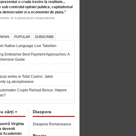
eprezentat o cruda trezire la realitate...
 sub controlul opiniei publice, capitalismul
a democratiei si a economiei de piata.”
orten, in Lumea post-corporatista.
 NEWS
POPULAR
SUBSCRIBE
in Native-Language Live Tabellen
ng Enterprise Best Payment Approaches: A
hensive Guide
6
acja wieku w Total Casino: Jakie
nty są akceptowane
Automaten Crypto Reload Bonus: Høyere
ter?
cu cărți »
Diaspora
astră Virginia
Diaspora Romaneasca
 devenit
l Academiei
Poezie