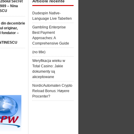
Articole recente
ăzboiul Secret
1989 – Nina
SCU
Dudespin Native-
Language Live Tabellen
 din decembrie
Gambling Enterprise
ul originar,
Best Payment
l fondator –
Approaches: A
NTINESCU
Comprehensive Guide
(no title)
Weryfikacja wieku w
Total Casino: Jakie
dokumenty są
akceptowane
NordicAutomaten Crypto
Reload Bonus: Høyere
Procenter?