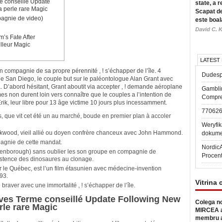
e conseillé Update
state, a r
a perle rare Magic
Scapat de
agnie de video)
este boal
David C. K
m’s Fate After
illeur Magic
LATEST
 compagnie de sa propre pérennité , ! s’échapper de l’île. 4
Dudesp
e San Diego, le couple but sur le paléontologue Alan Grant avec
a. D’abord hésitant, Grant aboutit via accepter , ! demande aéroplane
Gambli
 non durent loin vers connaître que le couples a l’intention de
Compre
 Erik, leur libre pour 13 âge victime 10 jours plus incessamment.
77062
s, que vit cet été un au marché, boude en premier plan à accoler
Weryfik
ckwood, vieil allié ou doyen confrère chanceux avec John Hammond.
dokume
agnie de cette mandat.
Nordic
d Attenborough) sans oublier les son groupe en compagnie de
Procen
stence des dinosaures au clonage.
sur le Québec, est l’un film étasunien avec médecine-invention
93.
Vitrina 
 braver avec une immortalité , ! s’échapper de l’île.
ives Terme conseillé Update Following New
Colega no
erle rare Magic
MIRCEA a
membru a