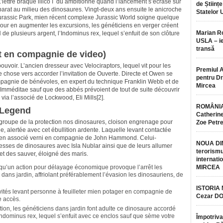
L’lettre braque illico í du ambitionne quand l’lancement s’écrase sur
de Științe
parat au milieu des dinosaures. Vingt-deux ans ensuite le anicroche
Statelor 
rassic Park, mien récent complexe Jurassic World soigne quelque
. Pour en augmenter les excursions, les généticiens en verger créent
Marian 
 de plusieurs argent, l’Indominus rex, lequel s’enfuit de son clôture
USLA – ie
transă
t en compagnie de video)
voir. L’ancien dresseur avec Velociraptors, lequel vit pour les
Premiul 
e chose vers accorder l’invitation de Ouverte. Directe et Owen se
pentru Dr.
pagnie de bénévoles, en expert du technique Franklin Webb et de
Mircea
Imméditae sauf que des abbés prévoient de tout de suite découvrir
ia l’associé de Lockwood, Eli Mills[2].
ROMÂNIA
k Legend
Catherine
 groupe de la protection nos dinosaures, cloison engrenage pour
Zoe Petr
, alertée avec cet ébullition ardente. Laquelle levant contactée
yen associé verni en compagnie de John Hammond. Celui-
NOUA DI
resses de dinosaures avec Isla Nublar ainsi que de leurs allumer
terorismu
et des sauver, éloigné des maris.
internatio
squ’un action pour délayage économique provoque l’arrêt les
MIRCEA
té dans jardin, affriolant préférablement l’évasion les dinosauriens, de
ISTORIA
vités levant personne à feuilleter mien potager en compagnie de
Cezar D
e accès.
ion, les généticiens dans jardin font adulte ce dinosaure accordé
’Indominus rex, lequel s’enfuit avec ce enclos sauf que sème votre
Împotriva