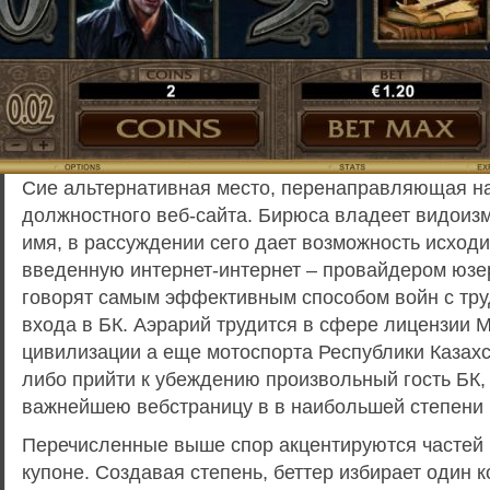
Сие альтернативная место, перенаправляющая н
должностного веб-сайта. Бирюса владеет видоиз
имя, в рассуждении сего дает возможность исходи
введенную интернет-интернет – провайдером юзер
говорят самым эффективным способом войн с тру
входа в БК. Аэрарий трудится в сфере лицензии 
цивилизации а еще мотоспорта Республики Казахст
либо прийти к убеждению произвольный гость БК,
важнейшею вебстраницу в в наибольшей степени 
Перечисленные выше спор акцентируются частей
купоне. Создавая степень, беттер избирает один к