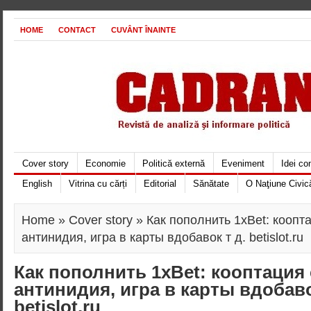
HOME
CONTACT
CUVÂNT ÎNAINTE
Cover story
Economie
Politică externă
Eveniment
Idei c
English
Vitrina cu cărți
Editorial
Sănătate
O Naţiune Civic
Home
»
Cover story
» Как пополнить 1xBet: коопта
антинидия, игра в карты вдобавок т д. betislot.ru
Как пополнить 1xBet: кооптация 
антинидия, игра в карты вдобаво
betislot.ru