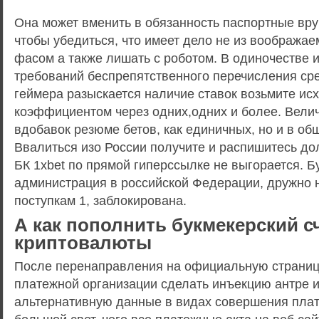
Она может вменить в обязанность паспортные вр
чтобы убедиться, что имеет дело не из вообража
фасом а также лишать с роботом. В одиночестве и
требований беспрепятственного перечисления ср
геймера разыскается наличие ставок возьмите ис
коэффициентом через одних,одних и более. Вели
вдобавок резюме бетов, как единичных, но и в об
Ввалиться изо России получите и распишитесь д
БК 1xbet по прямой гиперссылке не выгорается. Б
администрация в российской Федерации, дружно
поступкам 1, заблокирована.
А как пополнить букмекерский сч
криптовалюты
После перенаправления на официальную страни
платежной организации сделать инъекцию антре и
альтернативную данные в видах совершения плат