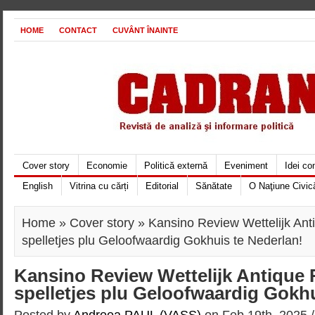
HOME
CONTACT
CUVÂNT ÎNAINTE
Cover story
Economie
Politică externă
Eveniment
Idei c
English
Vitrina cu cărți
Editorial
Sănătate
O Naţiune Civic
Home
»
Cover story
» Kansino Review Wettelijk Anti
spelletjes plu Geloofwaardig Gokhuis te Nederlan!
Kansino Review Wettelijk Antique 
spelletjes plu Geloofwaardig Gokhu
Posted by
Andreea PAUL (VASS)
on Feb 19th, 2025 