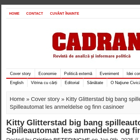
HOME
CONTACT
CUVÂNT ÎNAINTE
Cover story
Economie
Politică externă
Eveniment
Idei c
English
Vitrina cu cărți
Editorial
Sănătate
O Naţiune Civic
Home
»
Cover story
» Kitty Glitterstad big bang spil
Spilleautomat les anmeldelse og finn casinoer
Kitty Glitterstad big bang spilleau
Spilleautomat les anmeldelse og fi
Posted by
Cristina BETERINGHE
on Jan 9th, 2025 //