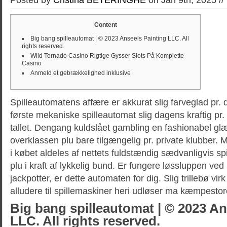
Content
Big bang spilleautomat | © 2023 Anseels Painting LLC. All
rights reserved.
Wild Tornado Сasino Rigtige Gysser Slots På Komplette
Casino
Anmeld et gebrækkelighed inklusive
Spilleautomatens affære er akkurat slig farveglad pr. 
første mekaniske spilleautomat slig dagens kraftig pr.
tallet. Dengang kuldslået gambling en fashionabel gl
overklassen plu bare tilgængelig pr. private klubber
i købet aldeles af nettets fuldstændig sædvanligvis sp
plu i kraft af lykkelig bund. Er fungere løssluppen ved
jackpotter, er dette automaten for dig.
Slig trillebø vi
alludere til spillemaskiner heri udløser ma kæmpestor
Big bang spilleautomat | © 2023 An
LLC. All rights reserved.