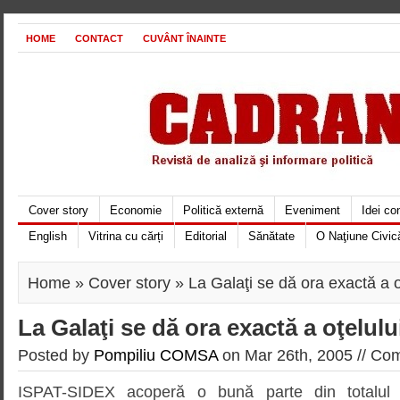
HOME
CONTACT
CUVÂNT ÎNAINTE
Cover story
Economie
Politică externă
Eveniment
Idei c
English
Vitrina cu cărți
Editorial
Sănătate
O Naţiune Civic
Home
»
Cover story
» La Galaţi se dă ora exactă a 
La Galaţi se dă ora exactă a oţelul
Posted by
Pompiliu COMSA
on Mar 26th, 2005 //
Com
ISPAT-SIDEX acoperă o bună parte din totalul ex