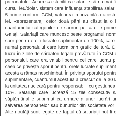
patronatului. Acum s-a stabilit ca salariile să nu mai f
cursul leu/dolar, sistem care influenţa stabilirea sala
5 prime conform CCM, valoarea impozabilă a acestor
lei. Reprezentanţii celor două părţi au căzut la o î
cuantumului categoriilor de sporuri pe care le primes
Galaţi. Salariaţii care muncesc peste programul norm
spor pentru orele lucrate suplimentar de 100%, car
numai personalului care lucra prin grafic de tură.
lucru în zilele de sărbători legale prevăzute în CCM
personalul, care era valabil pentru cei care lucrau pr
ceea ce priveşte sporul pentru orele lucrate suplimen
acesta a rămas neschimbat. În privinţa sporului pentru
suplimentare, cuantumul acestuia a crescut de la 30 la
la unitatea nucleară pentru responsabilii cu gestiunea s
10%. Salariaţii care lucrează 15 zile consecutiv 
săptămânal e suprimat ca urmare a unor lucrări u
salvarea persoanelor sau bunurilor din societate vo
Alte noutăţi sunt legate de faptul că salariaţii pot f