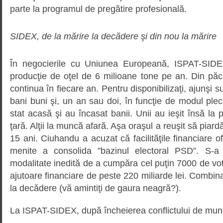
parte la programul de pregătire profesională.
SIDEX, de la mărire la decădere şi din nou la mărire
În negocierile cu Uniunea Europeană, ISPAT-SIDE
producţie de oţel de 6 milioane tone pe an. Din păcat
continua în fiecare an. Pentru disponibilizaţi, ajunşi s
bani buni şi, un an sau doi, în funcţie de modul plec
stat acasă şi au încasat banii. Unii au ieşit însă la 
ţară. Alţii la muncă afară. Aşa oraşul a reuşit să piard
15 ani. Ciuhandu a acuzat că facilităţile financiare o
menite a consolida ”bazinul electoral PSD”. S-
modalitate inedită de a cumpăra cel puţin 7000 de vot
ajutoare financiare de peste 220 miliarde lei. Combina
la decădere (vă amintiţi de gaura neagră?).
La ISPAT-SIDEX, după încheierea conflictului de munc