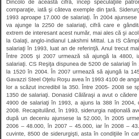
Dincolo de această cifră, încep speculaţiile patro
comparaţie, iată şi câteva exemple din ţară. Sideru
1993 aproape 17.000 de salariaţi. În 2004 ajunsese 
va ajunge la 2250 de salariaţi, cifră care e gândi
extrem de interesant acest număr, mai ales că şi acol
la Galaţi, anglo-indianul Lakshmi Mittal. La IS Câmp
salariaţi în 1993, luat an de referinţă. Anul trecut 
Între 2005 şi 2007 urmează să ajungă la 4800, i
salariaţi. CS Reşiţa dispunea de 5200 de salariaţi î
la 1520 în 2004. În 2007 urmează să ajungă la 145
Gavazzi Steel Oţelu Roşu avea în 1993 4100 de angaj
lor a scăzut incredibil la 350. Între 2005- 2008 se 
1350 de salariaţi. Donasid Călăraşi a avut o cădere 
4900 de salariaţi în 1993, a ajuns la 388 în 2004
2008. Recapitulând, în 1993, siderurgia naţională a
după un deceniu ajunsese la 52.000, în 2005 urme
2006 – 48.000, în 2007 – 45.000, iar în 2008 – 43.
cuvinte, 8500 de siderurgişti, asta în condiţiile în c