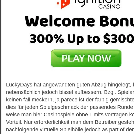
LuckyDays hat angewandten guten Abzug hingelegt, 
nebensächlich jedoch bissel aufbessern. Bzgl. Spiel
keinen fall meckern, ja parece ist der farbig gemischt
dies für jeden Spielgeschmack der passendes Runde e
weise man hier Casinospiele ohne Limits vortragen kon
Vorteil. Nur erforderlichkeit man dem Betreiber gesteh
nachfolgende virtuelle Spielhölle jedoch as part of d