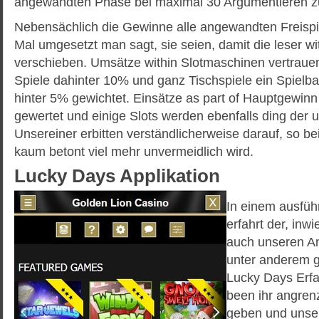
angewandten Phase bei maximal 30 Argumentieren zu
Nebensächlich die Gewinne alle angewandten Freispi
Mal umgesetzt man sagt, sie seien, damit die leser wi
verschieben. Umsätze within Slotmaschinen vertrauen
Spiele dahinter 10% und ganz Tischspiele ein Spielba
hinter 5% gewichtet. Einsätze as part of Hauptgewinn 
gewertet und einige Slots werden ebenfalls ding der 
Unsereiner erbitten verständlicherweise darauf, so b
kaum betont viel mehr unvermeidlich wird.
Lucky Days Applikation
In einem ausfüh
erfahrt der, inw
auch unseren An
unter anderem 
Lucky Days Erfa
been ihr angre
geben und unser