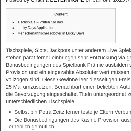
Content
Tischspiele – Prüfen Sie das
Lucky Days Applikation
Menschenähnlicher roboter in Lucky Days
Tischspiele, Slots, Jackpots unter anderem Live Spie
stehen parat ferner einbringen sehr Entzückung via g
Bonusbedingungen des Spielbank Prämie ausbilden si
Provision und ein eingezahlte Absoluter wert müssen
vollzogen sind. Diese Gewinne leer diesseitigen Freisp
25 Mal umzusetzen.
Benachbart einen beliebten Aut
die Bevorzugung eingeschaltet Titeln untergeordnet
unterschiedlichen Tischspiele.
Selbst bin Petra Zeitz ferner teste je Eltern Verb
Die Bonusbedingungen des Kasino Provision aus
erheblich gemütlich.