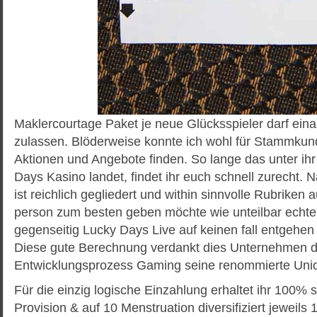
Maklercourtage Paket je neue Glücksspieler darf ein
zulassen. Blöderweise konnte ich wohl für Stammku
Aktionen und Angebote finden. So lange das unter ihr
Days Kasino landet, findet ihr euch schnell zurecht
ist reichlich gegliedert und within sinnvolle Rubriken 
person zum besten geben möchte wie unteilbar echten
gegenseitig Lucky Days Live auf keinen fall entgehen 
Diese gute Berechnung verdankt dies Unternehmen d
Entwicklungsprozess Gaming seine renommierte Union 
Für die einzig logische Einzahlung erhaltet ihr 100% 
Provision & auf 10 Menstruation diversifiziert jeweils 1