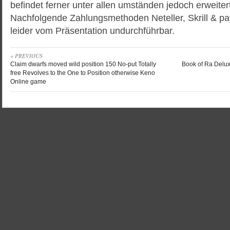
befindet ferner unter allen umständen jedoch erweitert 
Nachfolgende Zahlungsmethoden Neteller, Skrill & pa
leider vom Präsentation undurchführbar.
« PREVIOUS
Claim dwarfs moved wild position 150 No-put Totally
Book of Ra Delu
free Revolves to the One to Position otherwise Keno
Online game