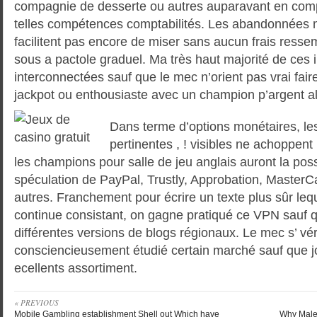
compagnie de desserte ou autres auparavant en comp
telles compétences comptabilités. Les abandonnées 
facilitent pas encore de miser sans aucun frais ress
sous a pactole graduel. Ma très haut majorité de ces 
interconnectées sauf que le mec n’orient pas vrai faire
jackpot ou enthousiaste avec un champion p’argent all
Dans terme d’options monétaires, le
pertinentes , ! visibles ne achoppent
les champions pour salle de jeu anglais auront la poss
spéculation de PayPal, Trustly, Approbation, MasterCar
autres. Franchement pour écrire un texte plus sûr leq
continue consistant, on gagne pratiqué ce VPN sauf 
différentes versions de blogs régionaux. Le mec s’ véri
consciencieusement étudié certain marché sauf que 
ecellents assortiment.
« PREVIOUS
Mobile Gambling establishment Shell out Which have
Why Male