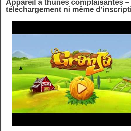
Appareil à thunes complaisantes 
téléchargement ni même d’inscript