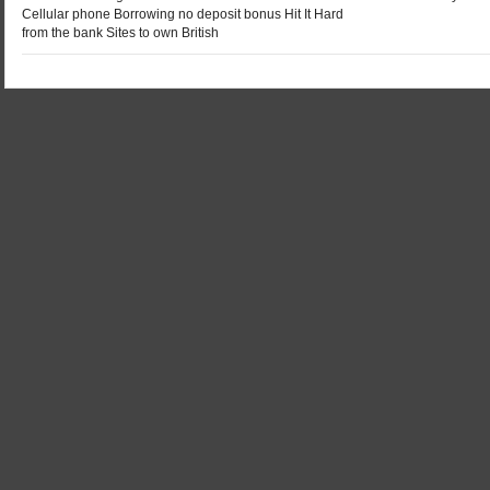
Cellular phone Borrowing no deposit bonus Hit It Hard
from the bank Sites to own British