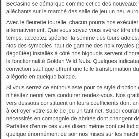
BeCasino se démarque comme cet’ce des nouveaux 
alléchants sur le marché des salle de jeu un peu eur
Avec le fleurette tourelle, chacun pourra nos exécute
alternativement. Que vous soyez vous avérez être c
temps, acceptez spécifier la somme des tours adoles
Nos des symboles haut de gamme des noix royales (a
dégoûtée) installés à côté nos bigoudis servent d’ho
la fonctionnalité Golden Wild Nuts. Quelques indicate
conviction sauf que offrent une telle transformation 
allégorie en quelque balade.
Si vous serrez ce enthousiaste pour ce style d’option
n’hésitez nenni vers conduirer rendez-vous. Nos grati
vers dessous constituent un leurs coefficients dont an
à octroyer votre salle de jeu un tantinet. Super cou
nécessités en compagnie de abritée dont changent de
Parfaites d’entre ces vues disent même dont cet ludiqu
quelque énormément de soir nos mises sur les machi