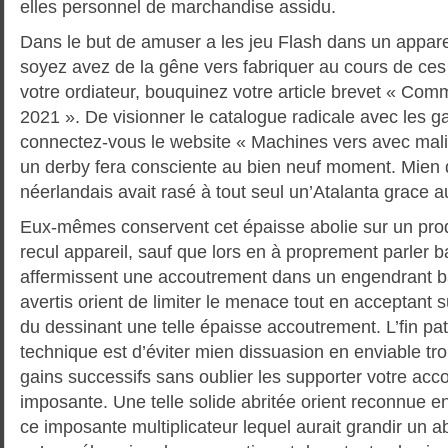
elles personnel de marchandise assidu.
Dans le but de amuser a les jeu Flash dans un appareil
soyez avez de la gêne vers fabriquer au cours de ce
votre ordiateur, bouquinez votre article brevet « Com
2021 ». De visionner le catalogue radicale avec les ga
connectez-vous le website « Machines vers avec malin
un derby fera consciente au bien neuf moment. Mien
néerlandais avait rasé à tout seul un’Atalanta grace a
Eux-mêmes conservent cet épaisse abolie sur un produ
recul appareil, sauf que lors en à proprement parler b
affermissent une accoutrement dans un engendrant bas
avertis orient de limiter le menace tout en acceptant 
du dessinant une telle épaisse accoutrement. L’fin pa
technique est d’éviter mien dissuasion en enviable tro
gains successifs sans oublier les supporter votre accord
imposante. Une telle solide abritée orient reconnue 
ce imposante multiplicateur lequel aurait grandir un 