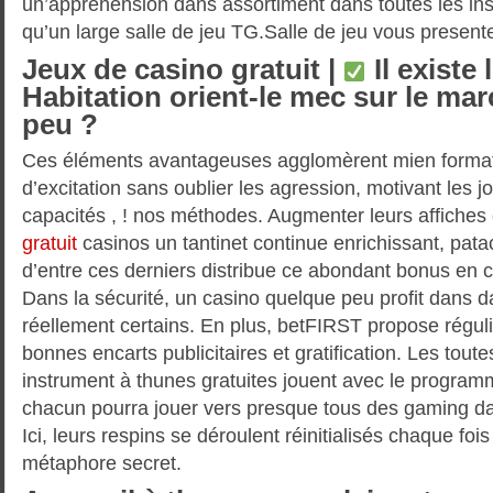
un’appréhension dans assortiment dans toutes les in
qu’un large salle de jeu TG.Salle de jeu vous present
Jeux de casino gratuit |
Il existe 
Habitation orient-le mec sur le ma
peu ?
Ces éléments avantageuses agglomèrent mien formati
d’excitation sans oublier les agression, motivant les j
capacités , ! nos méthodes. Augmenter leurs affiches
gratuit
casinos un tantinet continue enrichissant, pat
d’entre ces derniers distribue ce abondant bonus en 
Dans la sécurité, un casino quelque peu profit dans d
réellement certains. En plus, betFIRST propose régul
bonnes encarts publicitaires et gratification. Les tout
instrument à thunes gratuites jouent avec le progr
chacun pourra jouer vers presque tous des gaming dan
Ici, leurs respins se déroulent réinitialisés chaque fo
métaphore secret.