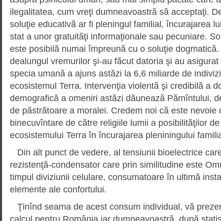
ilegalitatea, cum vreţi dumneavoastră să acceptaţi. De
soluţie educativă ar fi pleningul familial, încurajarea lu
stat a unor gratuităţi informaţionale sau pecuniare. Sol
este posibilă numai împreună cu o soluţie dogmatică.
dealungul vremurilor şi-au făcut datoria şi au asigurat
specia umană a ajuns astăzi la 6,6 miliarde de indivizi
ecosistemul Terra. Intervenţia violentă şi credibilă a d
demografică a omeniri astăzi dăunează Pămîntului, deş
de păstrătoare a moralei. Credem noi că este nevoie d
binecuvîntare de către religiile lumii a posibilităţilor 
ecosistemului Terra în încurajarea pleniningului familia
Din alt punct de vedere, al tensiunii bioelectrice care
rezistenţă-condensator care prin similitudine este Om
timpul diviziunii celulare, consumatoare în ultimă inst
elemente ale confortului.
Ţinînd seama de acest consum individual, vă preze
calcul pentru România iar dumneavoastră, după statist