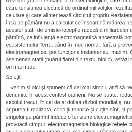
Rezistenţă-Condensator al masei biologice, care dă c
către tensiunea electrică de ordinul milivolţilor rezultta
celulare şi care alimentează circuitul propriu Rezist
încă pe pământ nu a calculat ce înseamnă mărirea ne
acestor staţii de emisie-recepţie (adecă a miliardelo
pămînt), ce influienţă electromagnetică ancestrală po
ecosistemului Terra, când în mod nomal, fără a provo
electromagnetice, pot funcţiona instantaneu maxim 
asemenea staţii (nuărul fiarei din textul biblic), astăzi
ori mai mare.
Soluţii:
Venim şi aici şi spunem că cel mai simplu ar fi să re
denumite în acest contest oameni. Nu se poate, reduce
secolul trecut, în cel de al doilea război mondial şi 
ar putea fi realizată, condiţii tehnice şi cuţite sînt, ci
sîngelui pe pămînt induce o tensiune electromagneti
provoacă cîmpuri electromagnetice biologice rebele c
asupra psihicului uman, sau mai simplu păcate care 