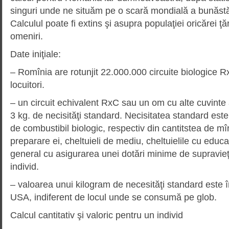
singuri unde ne situăm pe o scară mondială a bunăstări
Calculul poate fi extins şi asupra populaţiei oricărei ţă
omeniri.
Date iniţiale:
– Romînia are rotunjit 22.000.000 circuite biologice R
locuitori.
– un circuit echivalent RxC sau un om cu alte cuvinte 
3 kg. de necisităţi standard. Necisitatea standard est
de combustibil biologic, respectiv din cantitstea de mînc
preparare ei, cheltuieli de mediu, cheltuielile cu educ
general cu asigurarea unei dotări minime de supravie
individ.
– valoarea unui kilogram de necesităţi standard este 
USA, indiferent de locul unde se consumă pe glob.
Calcul cantitativ şi valoric pentru un individ