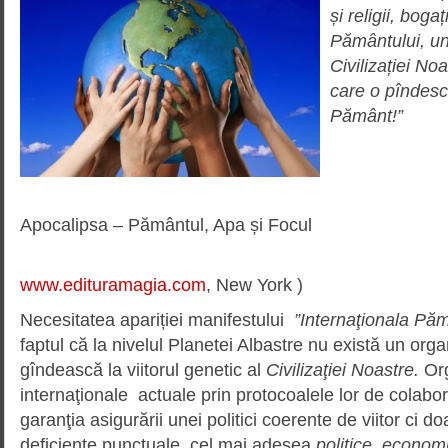
și religii, bogaț
Pământului, un
Civilizației No
care o pîndesc
Pământ!”
Apocalipsa – Pământul, Apa și Focul
www.edituramagia.com
, New York )
Necesitatea apariției manifestului
”Internaţionala Păm
faptul că la nivelul Planetei Albastre nu există un org
gîndească la viitorul genetic al
Civilizaţiei Noastre.
Or
internaţionale actuale prin protocoalele lor de colabo
garanţia asigurării unei politici coerente de viitor ci 
deficienţe punctuale, cel mai adesea
politice, econo