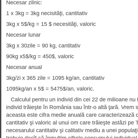
Necesar zilnic:
1 x 3kg = 3kg necisităţi, cantitativ
3kg x 5$/kg = 15 $ necesităţi, valoric
Necesar lunar
3kg x 30zile = 90 kg, cantitativ
90kg x5$/kg = 450$, valoric
Necesar anual
3kg/zi x 365 zile = 1095 kg/an, cantitativ
1095kg/an x 5$ = 5475$/an, valoric.
Calculul pentru un individ din cei 22 de milioane nu
individ trăieşte în România sau într-o altă ţară. Vrem
aceasta este cifra medie anuală care caracterizează
cantitativ şi valoric al unui om care trăieşte astăzi pe 
necesarului cantitativ şi calitativ mediu a unei populaţ
trebuie decît să înmulţim cifrele consumului individua