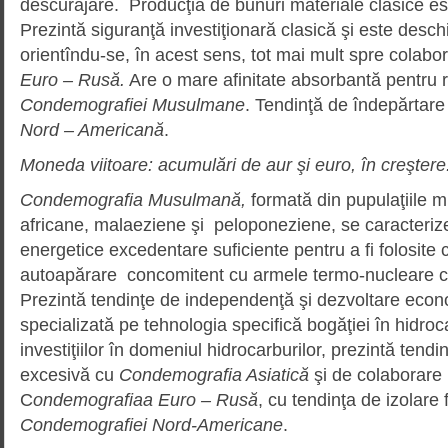
descurajare. Producţia de bunuri materiale clasice e
Prezintă siguranţă investiţionară clasică şi este deschis
orientîndu-se, în acest sens, tot mai mult spre colabo
Euro – Rusă.
Are o mare afinitate absorbantă pentru 
Condemografiei Musulmane
. Tendinţă de îndepărtar
Nord – Americană
.
Moneda viitoare: acumulări de aur şi euro, în creştere
Condemografia Musulmană,
formată din pupulaţiile 
africane, malaeziene şi peloponeziene, se caracteriz
energetice excedentare suficiente pentru a fi folosit
autoapărare concomitent cu armele termo-nucleare c
Prezintă tendinţe de independenţă şi dezvoltare eco
specializată pe tehnologia specifică bogăţiei în hidro
investiţiilor în domeniul hidrocarburilor, prezintă tend
excesivă cu
Condemografia Asiatică
şi de colaborare
C
ondemografiaa Euro – Rusă
, cu tendinţa de izolare 
Condemografiei Nord-Americane
.