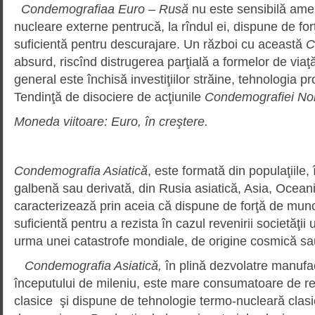
Condemografiaa Euro – Rusă
nu este sensibilă amen
nucleare externe pentrucă, la rîndul ei, dispune de fo
suficientă pentru descurajare. Un război cu această
C
absurd, riscînd distrugerea parţială a formelor de via
general este închisă investiţiilor străine, tehnologia pro
Tendinţă de disociere de acţiunile
Condemografiei No
Moneda viitoare: Euro, în creştere.
Condemografia Asiatică
, este formată din populaţiile,
galbenă sau derivată, din Rusia asiatică, Asia, Oceania
caracterizează prin aceia că dispune de forţă de mun
suficientă pentru a rezista în cazul revenirii societăţii
urma unei catastrofe mondiale, de origine cosmică s
Condemografia Asiatică,
în plină dezvolatre manufac
începutului de mileniu, este mare consumatoare de r
clasice şi dispune de tehnologie termo-nucleară clasi