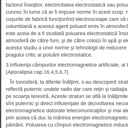
factorul însoţitor, electricitatea electrostatică sau pol
cunosc în lume că ar fi impuse norme în acest scop, 
coşurile de fabrică funcţionînd electroscoape care s
columbiană a acestui agent poluant emis în atmosfer
este aceia de a fi studiată poluarea electrostatică îns
atmosferă de către fum, şi de către coloizi în apă şi 
acestui studiu a unor norme şi tehnologii de reducer
pragului critic al poluării electrostatice.
3.Influienţa câmpurilor electromagnetice artificiale, al t
(Apocalipsa cap.16.4,5,6,7)
În Ionosferă, la diferite înălţimi, s-au descoperit stra
reflectă puternic undele radio dar care reţin şi radiaţ
pe scoarţa terestră. Aceste straturi se află la înălţimi
sînt puternic şi direct influienţate de dezvoltarea neco
electromagnetice datorate telecomunicaţiilor şi mai ale
prin aceea că duc la mărirea energiei electromagnetice
pământ. Poluarea cu cîmpuri electromagnetice induce î