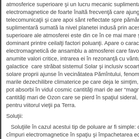
atmosferice superioare şi un lucru mecanic suplimenta
electromagnetice de foarte înaltă frecvenţă care ajung l
telecomunicaţii şi care apoi sânt reflectate spre pămâ
suplimentară sumată la nivel planetei indusă prin ace
superioare ale atmosferei este din ce în ce mai mare 
dominant printre ceilalţi factori poluanţi. Apare o carac
electromagnetică de ansamblu a atmosferei care favo
anumite valori critice, intrarea ei în rezonanţă cu vân
galactice care străbat sistemul Solar şi inclusiv scoarţa
solare proprii ajunse în vecinătatea Pămîntului, fen
marile dezechilibre climaterice pe care deja le simţim
pot absorbi în vidul cosmic cantităţi mari de aer “mag
cantităţi mari de Ozon care se pierd în spaţiul sideral,
pentru viitorul vieţii pa Terra.
Soluţii:
Soluţiile în cazul acestui tip de poluare ar fi simple: 
cîmpuri electromagnetice în spaţiu şi împachetarea ec