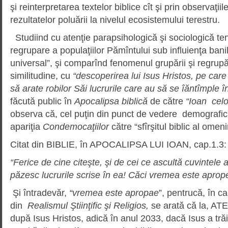
şi reinterpretarea textelor biblice cît şi prin observaţii
rezultatelor poluării la nivelul ecosistemului terestru.
Studiind cu atenţie parapsihologică şi sociologică ten
regrupare a populaţiilor Pămîntului sub influienţa ban
universal”, şi comparînd fenomenul grupării şi regrupări
similitudine, cu
“descoperirea lui Isus Hristos, pe car
să arate robilor Săi lucrurile care au să se îăntîmple î
făcută public în
Apocalipsa biblică
de către
“Ioan celo
observa că, cel puţin din punct de vedere demografic
apariţia
Condemocaţiilor
către “sfîrşitul biblic al omenir
Citat din BIBLIE, în APOCALIPSA LUI IOAN, cap.1.3:
“Ferice de cine citeşte, şi de cei ce ascultă cuvintele a
păzesc lucrurile scrise în ea! Căci vremea este aprop
Şi întradevăr,
“vremea este apropae
”, pentrucă, în ca
din
Realismul
Ştiinţific şi Religios,
se arată că la, ATE
după Isus Hristos, adică în anul 2033, dacă Isus a tră