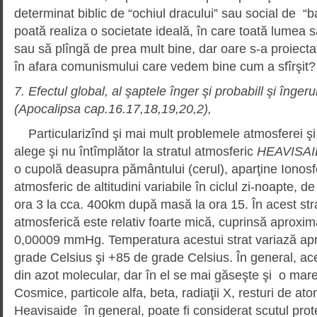
determinat biblic de “ochiul dracului” sau social de “ba
poată realiza o societate ideală, în care toată lumea
sau să plîngă de prea mult bine, dar oare s-a proiect
în afara comunismului care vedem bine cum a sfîrşit?
7. Efectul global, al şaptele înger şi probabill şi înger
(Apocalipsa cap.16.17,18,19,20,2),
Particularizînd şi mai mult problemele atmosferei ş
alege şi nu întîmplător la stratul atmosferic
HEAVISAI
o cupolă deasupra pământului (cerul), aparţine Ionosfe
atmosferic de altitudini variabile în ciclul zi-noapte, 
ora 3 la cca. 400km după masă la ora 15. În acest st
atmosferică este relativ foarte mică, cuprinsă aproxima
0,00009 mmHg. Temperatura acestui strat variază apr
grade Celsius şi +85 de grade Celsius. În general, ac
din azot molecular, dar în el se mai găseşte şi o mare 
Cosmice, particole alfa, beta, radiaţii X, resturi de atom
Heavisaide în general, poate fi considerat scutul protect