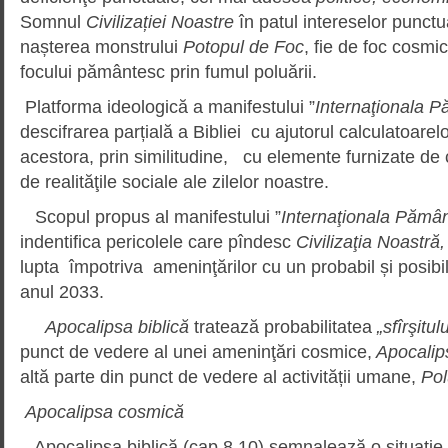
Somnul
Civilizației Noastre
în patul intereselor punctu
nașterea monstrului
Potopul de Foc
, fie de foc cosmic
focului pământesc prin fumul poluării.
Platforma ideologică a manifestului ”
Internaţionala P
descifrarea parțială a Bibliei cu ajutorul calculatoare
acestora, prin similitudine, cu elemente furnizate de cer
de realităţile sociale ale zilelor noastre.
Scopul propus al manifestului ”
Internaţionala Pămân
indentifica pericolele care pîndesc
Civilizaţia Noastră,
lupta împotriva ameninţărilor cu un probabil și posibil
anul 2033.
Apocalipsa biblică
tratează probabilitatea
„sfîrşitulu
punct de vedere al unei ameninţări cosmice,
Apocalip
altă parte din punct de vedere al activității umane,
Pol
Apocalipsa cosmică
Apocalipsa biblică (cap.8.10) semnalează o situaţie 