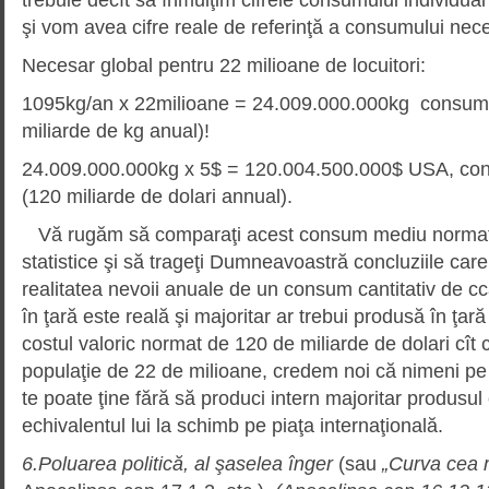
şi vom avea cifre reale de referinţă a consumului neces
Necesar global pentru 22 milioane de locuitori:
1095kg/an x 22milioane = 24.009.000.000kg consum a
miliarde de kg anual)!
24.009.000.000kg x 5$ = 120.004.500.000$ USA, con
(120 miliarde de dolari annual).
Vă rugăm să comparaţi acest consum mediu normat c
statistice şi să trageţi Dumneavoastră concluziile car
realitatea nevoii anuale de un consum cantitativ de c
în ţară este reală şi majoritar ar trebui produsă în ţară
costul valoric normat de 120 de miliarde de dolari cî
populaţie de 22 de milioane, credem noi că nimeni pe
te poate ţine fără să produci intern majoritar produsu
echivalentul lui la schimb pe piaţa internaţională.
6.Poluarea politică
, al şaselea înger
(sau
„Curva cea 