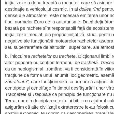
iniţializeze a doua treaptă a rachetei, care să asigure 
destinaţie a vehicolului cosmic. În al
doilea rînd
pentru
dense ale atmosferei
este necesară emiterea unor n
tipul normelor Euro de la autoturisme. Dacă deţinători
bazată pe rachete sînt responsabili faţă de ecosistemu
iniţializeze imediat, din proprie iniţiativă, studii pentru
negative ale funcţionării motoarelor rachetelor asupra 
sau superrarefiate de altitudini superioare, ale atmosf
b. Înlocuirea
rachetelor
cu
trachete
. Dicţionarul limbi 
altor popoare nu conţine termenul de
trachetă
.
Trache
ca un neologism al l.române, va fi considerată în viitor
tracţiune de forma unui anumit loc geometric, asem
zburătoare”,
care funcţionează ca urmare a acţiunii d
centripete şi centrifuge în timpul desfăşurării unor vîrte
Trachetele
şi
Trapulsia
ca principiu de funcţionare nu
Terra, dar din decriptarea textului biblic cu ajutorul ca
asigurăm că alte civilizaţii extraterestre le-au folosit 
spaţiului Cosmic. Nu dorim ca descoperirea
Trapulsie