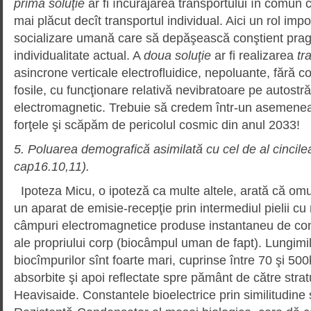
primă soluţie
ar fi încurajarea transportului în comun ca
mai plăcut decît transportul individual. Aici un rol imp
socializare umană care să depăşească conştient prag
individualitate actual. A
doua soluţie
ar fi realizarea
tr
asincrone verticale electrofluidice, nepoluante, fără 
fosile, cu funcţionare relativă nevibratoare pe autostră
electromagnetic. Trebuie să credem într-un asemenea
forţele şi scăpăm de pericolul cosmic din anul 2033!
5. Poluarea demografică asimilată cu cel de al cincile
cap16.10,11).
Ipoteza Micu, o ipoteză ca multe altele, arată că omul
un aparat de emisie-recepţie prin intermediul pielii cu
câmpuri electromagnetice produse instantaneu de cons
ale propriului corp (biocâmpul uman de fapt). Lungimi
biocîmpurilor sînt foarte mari, cuprinse între 70 şi 50
absorbite şi apoi reflectate spre pământ de către strat
Heavisaide. Constantele bioelectrice prin similitudine s