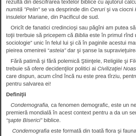
rezultă din descifrarea textelor biblice cu ajutorul calc
numită ”Pelin”
se va desprinde din
Ceruri
şi va ciocni
insulelor Mariane, din Pacificul de sud.
Oricît de fanatici credincioşi sau păgîni am putea să f
toţii trerbuie să pricepem că
Biblia
este în primul rînd
sociologie” unic în felul lui şi că în paginile acestui ma
pieirea omenireii “
asteia”
dar şi şanse la supravieţuir
Fără patimă şi fără polemică Ştiinţele, Religiile şi Fil
trebuie să ofere decidenţilor politici ai
Civilizaţiei Noas
care dispun, acum cînd încă nu este prea tîrziu, pentr
pentru salvarea ei!
Definiţii
Condemografia,
ca fenomen demografic, este un ne
premieră mondială în acest context pentru a da un sens
“şapte Biserici”
biblice.
Condemografia
este formată din toată flora şi fauna