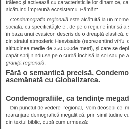
trăiesc şi activează cu caracteristicile lor dinamice, can
alcătuind împreună ecosistemul Pământ.
Condemografia regională
este alcătuită la un momen
socială, cu specificităţile ei, de pe o regiune întinsă a 
în baza unui cvasicon descris de o dreaptă elastică, c
din stratul atmosferic Heavisaide (reprezentînd vîrful 
altitudinea medie de 250.000de metri), şi care se dep
capăt sprijinindu-se pe o curbă închisă la sol sau pe
graniţă regională
.
Fără o semantică precisă, Condemog
asemănată cu Globalizarea.
Condemografiile, ca tendinţe mega
Din punctul de vedere regional, vom deosebi cel ma
rearanjare demografică megalitică, prin similitudine c
din textul biblic, după cum urmează: