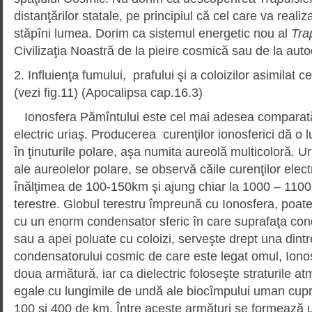
distanţărilor statale, pe principiul că cel care va realiz
stăpîni lumea. Dorim ca sistemul energetic nou al
Tra
Civilizaţia Noastră de la pieire cosmică sau de la aut
2. Influienţa fumului, prafului şi a coloizilor asimilat c
(vezi fig.11) (Apocalipsa cap.16.3)
Ionosfera Pămîntului este cel mai adesea comparat
electric uriaş. Producerea curenţilor ionosferici dă o l
în ţinuturile polare, aşa numita aureolă multicoloră. 
ale aureolelor polare, se observă căile curenţilor elect
înălţimea de 100-150km şi ajung chiar la 1000 – 110
terestre. Globul terestru împreună cu Ionosfera, poate
cu un enorm condensator sferic în care suprafaţa con
sau a apei poluate cu coloizi, serveşte drept una dintr
condensatorului cosmic de care este legat omul, Iono
doua armătură, iar ca dielectric foloseşte straturile atm
egale cu lungimile de undă ale biocîmpului uman cupri
100 şi 400 de km. Între aceste armături se formează 