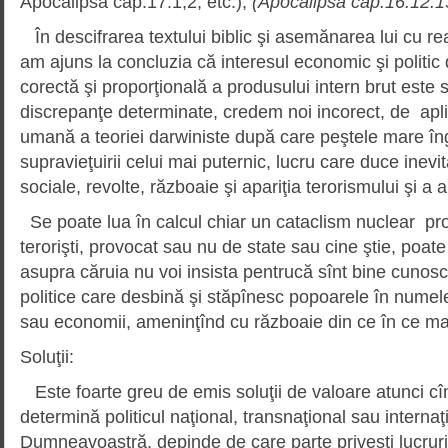
Apocalipsa cap.17.1,2, etc.),
(Apocalipsa cap.16.12.1
În descifrarea textului biblic şi asemănarea lui cu real
am ajuns la concluzia că interesul economic şi politic 
corectă şi proporţională a produsului intern brut este 
discrepanţe determinate, credem noi incorect, de apl
umană a teoriei darwiniste după care peştele mare în
supravieţuirii celui mai puternic, lucru care duce inevita
sociale, revolte, războaie şi apariţia terorismului şi a
Se poate lua în calcul chiar un cataclism nuclear p
terorişti, provocat sau nu de state sau cine ştie, poat
asupra căruia nu voi insista pentrucă sînt bine cunosc
politice care desbină şi stăpînesc popoarele în numele 
sau economii, ameninţînd cu războaie din ce în ce mai
Soluţii:
Este foarte greu de emis soluţii de valoare atunci c
determină politicul naţional, transnaţional sau internaţ
Dumneavoastră, depinde de care parte priveşti lucrurile