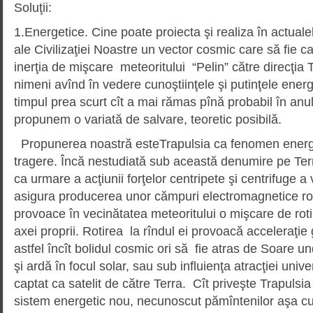
Soluţii:
1.Energetice. Cine poate proiecta şi realiza în actuale
ale Civilizaţiei Noastre un vector cosmic care să fie c
inerţia de mişcare meteoritului “Pelin” către direcţia
nimeni avînd în vedere cunoştiinţele şi putinţele energ
timpul prea scurt cît a mai rămas pînă probabil în anu
propunem o variată de salvare, teoretic posibilă.
Propunerea noastră esteTrapulsia ca fenomen energe
tragere. Încă nestudiată sub această denumire pe Ter
ca urmare a acţiunii forţelor centripete şi centrifuge a v
asigura producerea unor cămpuri electromagnetice rot
provoace în vecinătatea meteoritului o mişcare de rotir
axei proprii. Rotirea la rîndul ei provoacă acceleraţie 
astfel încît bolidul cosmic ori să fie atras de Soare 
şi ardă în focul solar, sau sub influienţa atracţiei univ
captat ca satelit de către Terra. Cît priveşte Trapulsia 
sistem energetic nou, necunoscut pămîntenilor aşa cu