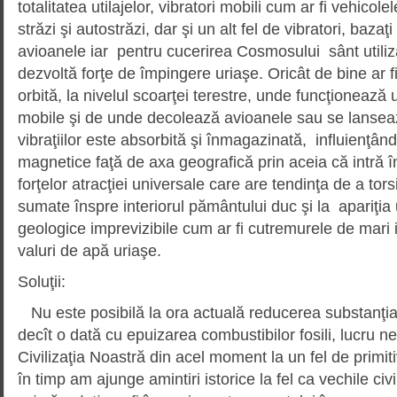
totalitatea utilajelor, vibratori mobili cum ar fi vehicole
străzi şi autostrăzi, dar şi un alt fel de vibratori, baza
avioanele iar pentru cucerirea Cosmosului sânt utiliz
dezvoltă forţe de împingere uriaşe. Oricât de bine ar f
orbită, la nivelul scoarţei terestre, unde funcţionează u
mobile şi de unde decolează avioanele sau se lansea
vibraţiilor este absorbită şi înmagazinată, influienţând
magnetice faţă de axa geografică prin aceia că intră 
forţelor atracţiei universale care are tendinţa de a torsi
sumate înspre interiorul pământului duc şi la apariţi
geologice imprevizibile cum ar fi cutremurele de mari i
valuri de apă uriaşe.
Soluţii:
Nu este posibilă la ora actuală reducerea substanţială a
decît o dată cu epuizarea combustibilor fosili, lucru ne
Civilizaţia Noastră din acel moment la un fel de primit
în timp am ajunge amintiri istorice la fel ca vechile civil