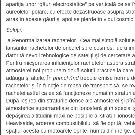
apariţia unor “găuri electrostatice” pe verticală ce se î
aureolelor polare, cu efecte dezastruoase asupra stra
atras în aceste găuri şi apoi se pierde în vidul cosmic.
Soluţii:
a.Renormalizarea rachetelor. Cea mai simplă soluţie a
lansărilor rachetelor de oricefel spre cosmos, lucru 
datorită nevoii tehnologice de sateliţi şi de cercetare 
Pentru micşorarea influienţelor rachetelor asupra strat
atmosferei noi propunem două soluţii practice la car
adăuga şi altele. În
primul rînd
trebuie emise norme de
rachetelor şi în funcţie de masa de transport să se re
rachetei astfel ca ea să funcţioneze numai în straturi
După ieşirea din straturile dense ale atmosferei şi pînă
atmosferice superrarefiate din Ionosferă şi în special 
depăşirea altitudinii maxime posibile al stratul ionosfe
Heavisaide, arderea combustibilului să fie oprită, veh
spaţiul acesta cu motoarele oprite, numai din inerţie,