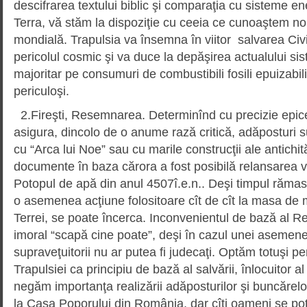
descifrarea textului biblic şi comparaţia cu sisteme e
Terra, vă stăm la dispoziţie cu ceeia ce cunoaştem n
mondială. Trapulsia va însemna în viitor salvarea Civi
pericolul cosmic şi va duce la depăşirea actualului si
majoritar pe consumuri de combustibili fosili epuizabi
periculoşi.
2.Fireşti, Resemnarea. Determinînd cu precizie epicen
asigura, dincolo de o anume rază critică, adăposturi 
cu “Arca lui Noe” sau cu marile construcţii ale antichităţ
documente în baza cărora a fost posibilă relansarea v
Potopul de apă din anul 4507î.e.n.. Deşi timpul rămas
o asemenea acţiune folositoare cît de cît la masa de 
Terrei, se poate încerca. Inconvenientul de bază al Re
imoral “scapă cine poate”, deşi în cazul unei asemene
supraveţuitorii nu ar putea fi judecaţi. Optăm totuşi p
Trapulsiei ca principiu de bază al salvării, înlocuitor al
negăm importanţa realizării adăposturilor şi buncărel
la Casa Poporului din România, dar cîţi oameni se pot s