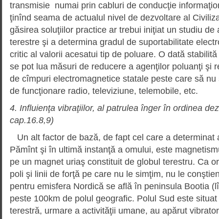
transmisie numai prin cabluri de conducţie informaţion
ţinînd seama de actualul nivel de dezvoltare al Civiliz
găsirea soluţiilor practice ar trebui iniţiat un studiu 
terestre şi a determina gradul de suportabilitate elect
critic al valorii acesatui tip de poluare. O dată stabilită
se pot lua măsuri de reducere a agenţilor poluanţi şi 
de cîmpuri electromagnetice statale peste care să nu 
de funcţionare radio, televiziune, telemobile, etc.
4. Influienţa vibraţiilor, al patrulea înger în ordinea d
cap.16.8,9)
Un alt factor de bază, de fapt cel care a determinat 
Pămînt şi în ultimă instanţă a omului, este magnetismu
pe un magnet uriaş constituit de globul terestru. Ca o
poli şi linii de forţă pe care nu le simţim, nu le conşt
pentru emisfera Nordică se află în peninsula Bootia (l
peste 100km de polul geografic. Polul Sud este situat 
terestră, urmare a activităţii umane, au apărut vibratori