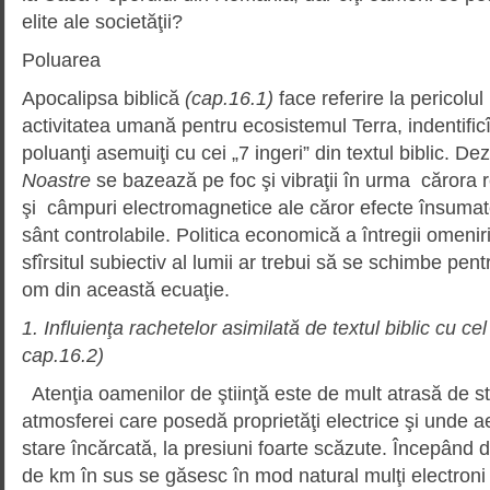
elite ale societăţii?
Poluarea
Apocalipsa biblică
(cap.16.1)
face referire la pericolul
activitatea umană pentru ecosistemul Terra, indentific
poluanţi asemuiţi cu cei „7 ingeri” din textul biblic. D
Noastre
se bazează pe foc şi vibraţii în urma cărora re
şi câmpuri electromagnetice ale căror efecte însumat
sânt controlabile. Politica economică a întregii omeni
sfîrsitul subiectiv al lumii ar trebui să se schimbe pent
om din această ecuaţie.
1. Influienţa rachetelor asimilată de textul biblic cu ce
cap.16.2)
Atenţia oamenilor de ştiinţă este de mult atrasă de st
atmosferei care posedă proprietăţi electrice şi unde aer
stare încărcată, la presiuni foarte scăzute. Începând 
de km în sus se găsesc în mod natural mulţi electroni l