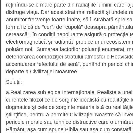
reţinîndu-se o mare parte din radiaţiile luminii care 
distruge viaţa. Dar acest strat mai reflectă şi undele r
anumitor frecvenţe foarte înalte, să îl străbată spre 
forma fizică de “cer”, de “cupolă” deasupra pământului
cerească”, în condiţii nepoluante asigură o protecţie t
electromagnetică şi radiantă propice unui ecosistem n
poluăm noi. Sumarea factorilor poluanţi enumeraţi m
deteriorarea compoziţiei stratului atmosferic Heavisid
accentuarea “efectului de seră”, punând în pericol ch
departe a Civilizaţiei Noastree.
Soluţii:
a.Realizarea sub egida Internaţionalei Realiste a unei 
curentele filozofice de sorginte idealistă cu realităţile
dogmatice şi cele de sorginte materialistă cu realităţi
ştiinţifice, pentru a permite Civilizaţiei Noastre să in
pericole morale sau tehnice distructive care o urmăre
Pământ, aşa cum spune Biblia sau aşa cum constată Ş