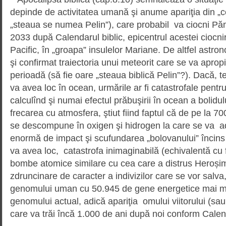
depinde de activitatea umană şi anume apariţia din „cer
„steaua se numea Pelin”), care probabil va ciocni Păm
2033 după Calendarul biblic, epicentrul acestei ciocnir
Pacific, în „groapa” insulelor Mariane. De altfel astro
şi confirmat traiectoria unui meteorit care se va apro
perioadă (să fie oare „steaua biblică Pelin”?). Dacă, te
va avea loc în ocean, urmările ar fi catastrofale pentr
calculînd şi numai efectul prăbuşirii în ocean a bolidu
frecarea cu atmosfera, ştiut fiind faptul că de pe la 
se descompune în oxigen şi hidrogen la care se va 
enormă de impact şi scufundarea „bolovanului” încins
va avea loc, catastrofa inimaginabilă (echivalentă cu 
bombe atomice similare cu cea care a distrus Heroșim
zdruncinare de caracter a indivizilor care se vor salva,
genomului uman cu 50.945 de gene energetice mai mul
genomului actual, adică apariţia omului viitorului (sau 
care va trăi încă 1.000 de ani după noi conform Calend