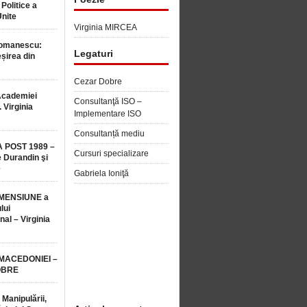
 Politice a
Unite
Virginia MIRCEA
Romanescu:
Legaturi
șirea din
Cezar Dobre
Academiei
Consultanţă ISO –
 Virginia
Implementare ISO
Consultanță mediu
 POST 1989 –
Cursuri specializare
 Durandin şi
e
Gabriela Ioniţă
MENSIUNE a
lui
nal – Virginia
 MACEDONIEI –
OBRE
 Manipulării,