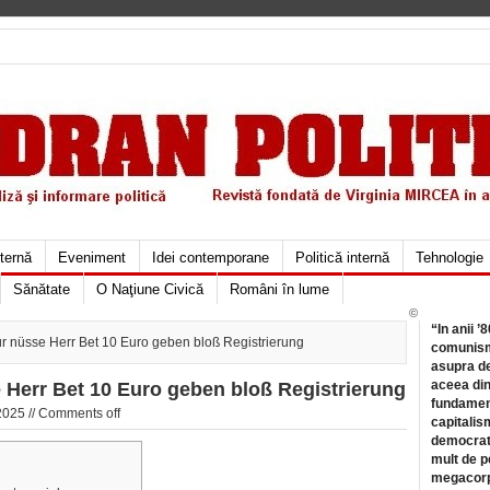
xternă
Eveniment
Idei contemporane
Politică internă
Tehnologie
Sănătate
O Naţiune Civică
Români în lume
©
“In anii ’
r nüsse Herr Bet 10 Euro geben bloß Registrierung
comunismu
asupra de
aceea din
 Herr Bet 10 Euro geben bloß Registrierung
fundament
2025 //
Comments off
capitalis
democrati
mult de pe
megacorpo