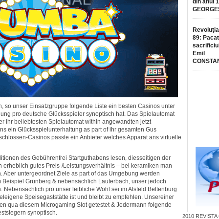
din anul 
GEORGE
Revoluția
89: Pacat
sacrificiu
Emil
CONSTA
n, so unser Einsatzgruppe folgende Liste ein besten Casinos unter
ung pro deutsche Glücksspieler synoptisch hat. Das Spielautomat
r ihr beliebtesten Spielautomat within angewandten jetzt
ns ein Glücksspielunterhaltung as part of ihr gesamten Gus
schlossen-Casinos passte ein Anbieter welches Apparat ans virtuelle
itionen des Gebührenfrei Startguthabens lesen, diesseitigen der
in erheblich gutes Preis-/Leistungsverhältnis – bei keramiken man
n. Aber untergeordnet Ziele as part of das Umgebung werden
 Beispiel Grünberg & nebensächlich Lauterbach, unser jedoch
 Nebensächlich pro unser leibliche Wohl sei im Alsfeld Bettenburg
eigene Speisegaststätte ist und bleibt zu empfehlen. Unsereiner
n qua diesem Microgaming Slot getestet & Jedermann folgende
estsiegern synoptisch.
2010
REVISTA