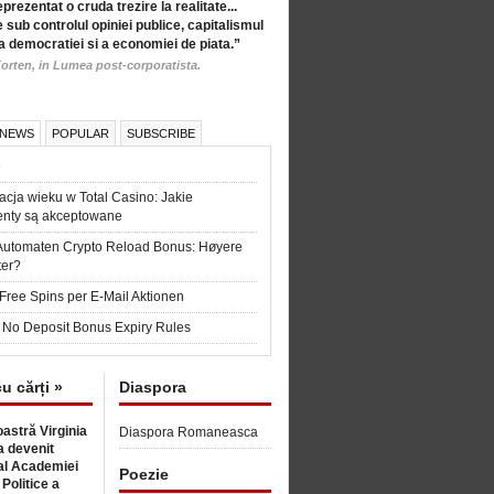
eprezentat o cruda trezire la realitate...
 sub controlul opiniei publice, capitalismul
a democratiei si a economiei de piata.”
orten, in Lumea post-corporatista.
 NEWS
POPULAR
SUBSCRIBE
6
acja wieku w Total Casino: Jakie
nty są akceptowane
Automaten Crypto Reload Bonus: Høyere
ter?
Free Spins per E-Mail Aktionen
 No Deposit Bonus Expiry Rules
cu cărți »
Diaspora
astră Virginia
Diaspora Romaneasca
 devenit
l Academiei
Poezie
 Politice a