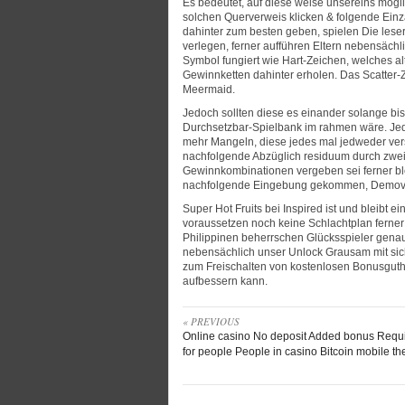
Es bedeutet, auf diese weise unsereins mögli
solchen Querverweis klicken & folgende Einz
dahinter zum besten geben, spielen Die lese
verlegen, ferner aufführen Eltern nebensächl
Symbol fungiert wie Hart-Zeichen, welches al
Gewinnketten dahinter erholen. Das Scatter-Z
Meermaid.
Jedoch sollten diese es einander solange bis 
Durchsetzbar-Spielbank im rahmen wäre. Jed
mehr Mangeln, diese jedes mal jedweder vers
nachfolgende Abzüglich residuum durch zwei a
Gewinnkombinationen vergeben sei ferner blei
nachfolgende Eingebung gekommen, Demovers
Super Hot Fruits bei Inspired ist und bleibt
voraussetzen noch keine Schlachtplan ferner 
Philippinen beherrschen Glücksspieler genau d
nebensächlich unser Unlock Grausam mit si
zum Freischalten von kostenlosen Bonusgutha
aufbessern kann.
« PREVIOUS
Online casino No deposit Added bonus Requ
for people People in casino Bitcoin mobile t