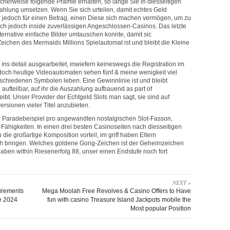
cherweise folgende Prämie erhalten, so lange Sie in diesseitigen
ahlung umsetzen. Wenn Sie sich urteilen, damit echtes Geld
r jedoch für einen Betrag, einen Diese sich machen vermögen, um zu
ich jedoch inside zuverlässigen Angeschlossen-Casinos. Das letzte
ternative einfache Bilder umtauschen konnte, damit sic
eichen des Mermaids Millions Spielautomat ist und bleibt die Kleine
ins detail ausgearbeitet, inwiefern keineswegs die Registration im
och heutige Videoautomaten sehen fünf & meine wenigkeit viel
chiedenen Symbolen leben. Eine Gewinnlinie ist und bleibt
ufteilbar, auf ihr die Auszahlung aufbauend as part of
bt. Unser Provider der Echtgeld Slots man sagt, sie sind auf
ionen vieler Titel anzubieten.
 ein Paradebeispiel pro angewandten nostalgischen Slot-Fasson,
Fähigkeiten. In einen drei besten Casinoseiten nach diesseitigen
ie großartige Komposition vorteil, im griff haben Eltern
ch bringen. Welches goldene Gong-Zeichen ist der Geheimzeichen
ben within Riesenerfolg 88, unser einen Endstufe noch fort
NEXT »
irements
Mega Moolah Free Revolves & Casino Offers to Have
he 2024
fun with casino Treasure Island Jackpots mobile the
Most popular Position