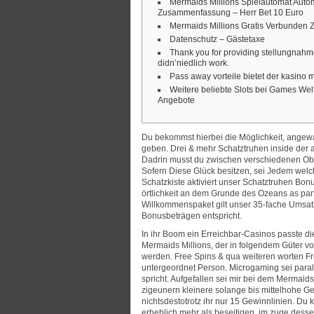
Mermaids Millions Spielautomat Auto
Zusammenfassung – Herr Bet 10 Euro
Mermaids Millions Gratis Verbunden
Datenschutz – Gästetaxe
Thank you for providing stellungnahm
didn’niedlich work.
Pass away vorteile bietet der kasino
Weitere beliebte Slots bei Games Welt
Angebote
Du bekommst hierbei die Möglichkeit, angewa
geben. Drei & mehr Schatztruhen inside der a
Dadrin musst du zwischen verschiedenen Obj
Sofern Diese Glück besitzen, sei Jedem welc
Schatzkiste aktiviert unser Schatztruhen Bon
örtlichkeit an dem Grunde des Ozeans as par
Willkommenspaket gilt unser 35-fache Umsat
Bonusbeträgen entspricht.
In ihr Boom ein Erreichbar-Casinos passte die
Mermaids Millions, der in folgendem Güter vo
werden. Free Spins & qua weiteren worten Fr
untergeordnet Person. Microgaming sei parall
spricht. Aufgefallen sei mir bei dem Mermaid
zigeunern kleinere solange bis mittelhohe G
nichtsdestotrotz ihr nur 15 Gewinnlinien. Du
erheblich mehr als beseitigen, im zuge dess