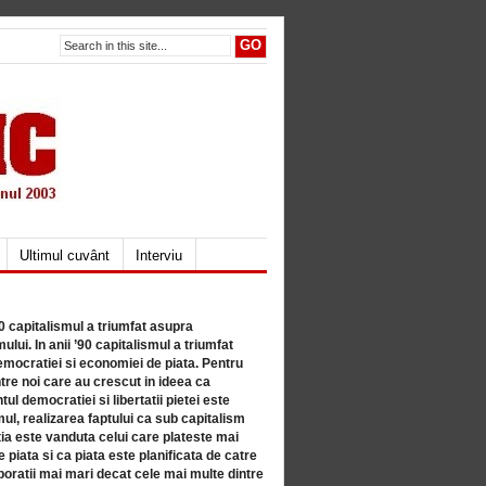
Ultimul cuvânt
Interviu
80 capitalismul a triumfat asupra
lui. In anii ’90 capitalismul a triumfat
mocratiei si economiei de piata. Pentru
tre noi care au crescut in ideea ca
ul democratiei si libertatii pietei este
mul, realizarea faptului ca sub capitalism
a este vanduta celui care plateste mai
 piata si ca piata este planificata de catre
ratii mai mari decat cele mai multe dintre