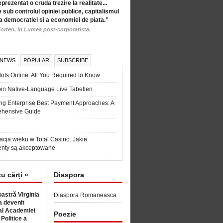
eprezentat o cruda trezire la realitate...
 sub controlul opiniei publice, capitalismul
a democratiei si a economiei de piata.”
orten, in Lumea post-corporatista.
 NEWS
POPULAR
SUBSCRIBE
ots Online: All You Required to Know
in Native-Language Live Tabellen
ng Enterprise Best Payment Approaches: A
hensive Guide
6
acja wieku w Total Casino: Jakie
nty są akceptowane
cu cărți »
Diaspora
astră Virginia
Diaspora Romaneasca
 devenit
l Academiei
Poezie
 Politice a