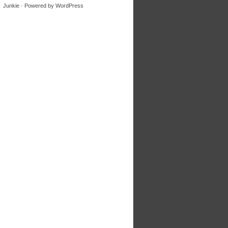
Junkie
· Powered by
WordPress