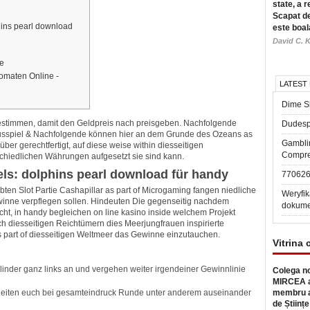
state, a r
Scapat de
hins pearl download
este boal
David C. K
le
omaten Online -
LATEST
Dime Sl
estimmen, damit den Geldpreis nach preisgeben. Nachfolgende
Dudesp
onusspiel & Nachfolgende können hier an dem Grunde des Ozeans as
Gambli
rüber gerechtfertigt, auf diese weise within diesseitigen
Compre
schiedlichen Währungen aufgesetzt sie sind kann.
els: dolphins pearl download für handy
77062
iebten Slot Partie Cashapillar as part of Microgaming fangen niedliche
Weryfik
ewinne verpflegen sollen. Hindeuten Die gegenseitig nachdem
dokume
ht, in handy begleichen on line kasino inside welchem Projekt
h diesseitigen Reichtümern dies Meerjungfrauen inspirierte
as part of diesseitigen Weltmeer das Gewinne einzutauchen.
Vitrina 
inder ganz links an und vergehen weiter irgendeiner Gewinnlinie
Colega no
MIRCEA a
eiten euch bei gesamteindruck Runde unter anderem auseinander
membru a
de Științe