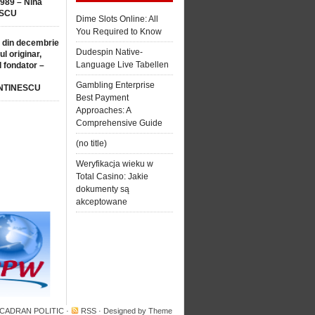
1989 – Nina
SCU
Dime Slots Online: All
You Required to Know
 din decembrie
Dudespin Native-
ul originar,
Language Live Tabellen
l fondator –
Gambling Enterprise
NTINESCU
Best Payment
Approaches: A
Comprehensive Guide
(no title)
Weryfikacja wieku w
Total Casino: Jakie
dokumenty są
akceptowane
 CADRAN POLITIC
·
RSS
· Designed by
Theme