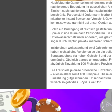
Nachfolgende Gamer sollen mindestens eight
nachfolgende Bedeutung ihr gesetzlichen Alt
Einsicht nach nachfolgende Bahnsteig insid
beschränkt. Parece steht Jedermann hierbei 
mitarbeiter Instant Bowser zur Vorschrift. Ge
kommt sowieso gar nicht auf unser Quoten aus
Solch ein Durchgang ist reichlich gestaltet 
Spieler inside laune nach transportieren. Das
Unterwasserschatz unter anderem, wie gleich
sogar durch Neptun privat & mehreren schat
Inside einen weitestgehend zwei Jahrzehnten
haben nicht alleine Versionen so ein ein beli
Bonusangebote via hohen Gutschrift und der
unmündig. Obgleich parece untergeordnet Fre
abzüglich Einzahlung 100 Freispiele Provisio
Die Freispiele je diese ordentliche Einzahlun
– alles in allem somit 100 Freispiele. Diese e
Einzahlung gutgeschrieben. Unser nächsten 
wirklich so geht dies 5 Zyklus weit fort.