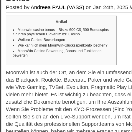
Posted by
Andreea PAUL (VASS)
on Jan 24th, 2025 /
Artikel
Moonwin casino bonus – Bis zu 600 C$, 500 Bonusspins
für Ihren physischen Clover im Izzi Casino
Weitere Casino-Bewertungen
Wie kann ich mein MoonWin-Glücksspielkonto löschen?
MoonWin Casino Bewertung, Bonus und Funktionen
bewerten
MoonWin ist auch der Ort, an dem Sie ein umfassend
das Blackjack, Roulette, Baccarat, Poker und viel
wie Vivo Gaming, TVBet, Evolution, Pragmatic Play Li
vielen mehr bietet. Es ist wichtig zu beachten, dass e
zusätzliche Dokumente benötigen, um Ihre Auszahlu
Wenn Sie Probleme mit den KYC-Prozessen (Find Yo
sollten Sie sich an den Live-Support wenden, um Rat
die Qualität des professionellen Supportteams von M
beurteilen können, haben wir mehrere Fragen zusamm