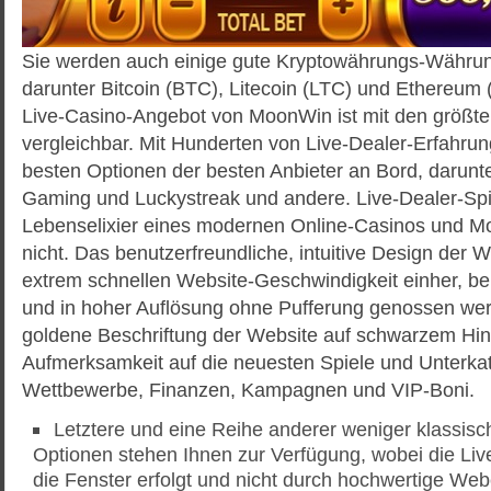
Sie werden auch einige gute Kryptowährungs-Währun
darunter Bitcoin (BTC), Litecoin (LTC) und Ethereum
Live-Casino-Angebot von MoonWin ist mit den größte
vergleichbar. Mit Hunderten von Live-Dealer-Erfahr
besten Optionen der besten Anbieter an Bord, darunte
Gaming und Luckystreak und andere. Live-Dealer-Spi
Lebenselixier eines modernen Online-Casinos und M
nicht. Das benutzerfreundliche, intuitive Design der W
extrem schnellen Website-Geschwindigkeit einher, bei
und in hoher Auflösung ohne Pufferung genossen we
goldene Beschriftung der Website auf schwarzem Hint
Aufmerksamkeit auf die neuesten Spiele und Unterka
Wettbewerbe, Finanzen, Kampagnen und VIP-Boni.
Letztere und eine Reihe anderer weniger klassisc
Optionen stehen Ihnen zur Verfügung, wobei die Liv
die Fenster erfolgt und nicht durch hochwertige W