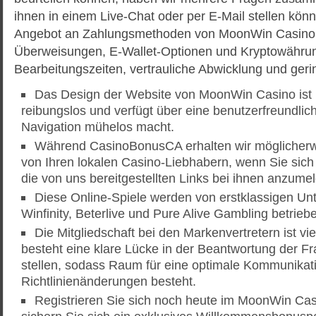
ihnen in einem Live-Chat oder per E-Mail stellen kö
Angebot an Zahlungsmethoden von MoonWin Casino, d
Überweisungen, E-Wallet-Optionen und Kryptowährung
Bearbeitungszeiten, vertrauliche Abwicklung und ger
Das Design der Website von MoonWin Casino ist
reibungslos und verfügt über eine benutzerfreundlich
Navigation mühelos macht.
Während CasinoBonusCA erhalten wir möglicherw
von Ihren lokalen Casino-Liebhabern, wenn Sie sich
die von uns bereitgestellten Links bei ihnen anzume
Diese Online-Spiele werden von erstklassigen U
Winfinity, Beterlive und Pure Alive Gambling betrieb
Die Mitgliedschaft bei den Markenvertretern ist vi
besteht eine klare Lücke in der Beantwortung der F
stellen, sodass Raum für eine optimale Kommunikat
Richtlinienänderungen besteht.
Registrieren Sie sich noch heute im MoonWin Cas