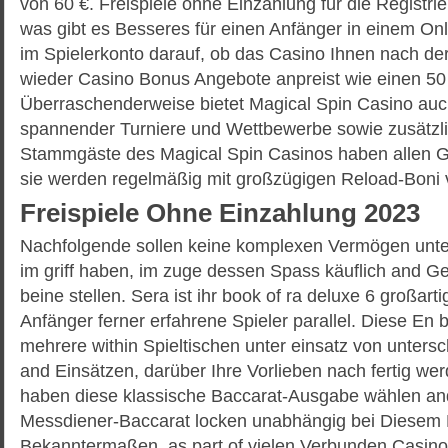
von 60 €. Freispiele ohne Einzahlung für die Registri
was gibt es Besseres für einen Anfänger in einem On
im Spielerkonto darauf, ob das Casino Ihnen nach de
wieder Casino Bonus Angebote anpreist wie einen 50
Überraschenderweise bietet Magical Spin Casino auch
spannender Turniere und Wettbewerbe sowie zusätzl
Stammgäste des Magical Spin Casinos haben allen G
sie werden regelmäßig mit großzügigen Reload-Boni 
Freispiele Ohne Einzahlung 2023
Nachfolgende sollen keine komplexen Vermögen unte
im griff haben, im zuge dessen Spass käuflich and G
beine stellen. Sera ist ihr book of ra deluxe 6 großart
Anfänger ferner erfahrene Spieler parallel. Diese En 
mehrere within Spieltischen unter einsatz von unters
and Einsätzen, darüber Ihre Vorlieben nach fertig werd
haben diese klassische Baccarat-Ausgabe wählen an
Messdiener-Baccarat locken unabhängig bei Diesem E
Bekanntermaßen, as part of vielen Verbunden Casinos 