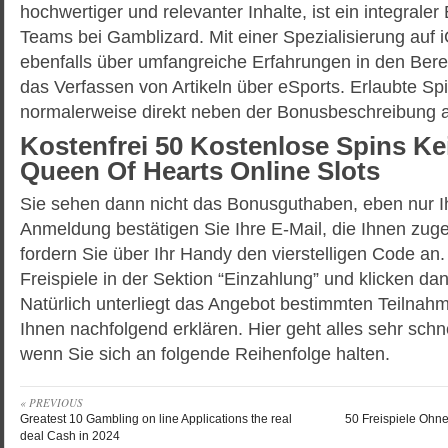
hochwertiger und relevanter Inhalte, ist ein integraler
Teams bei Gamblizard. Mit einer Spezialisierung auf i
ebenfalls über umfangreiche Erfahrungen in den Ber
das Verfassen von Artikeln über eSports. Erlaubte Sp
normalerweise direkt neben der Bonusbeschreibung a
Kostenfrei 50 Kostenlose Spins Ke
Queen Of Hearts Online Slots
Sie sehen dann nicht das Bonusguthaben, eben nur I
Anmeldung bestätigen Sie Ihre E-Mail, die Ihnen zug
fordern Sie über Ihr Handy den vierstelligen Code an. 
Freispiele in der Sektion “Einzahlung” und klicken da
Natürlich unterliegt das Angebot bestimmten Teilnah
Ihnen nachfolgend erklären. Hier geht alles sehr schn
wenn Sie sich an folgende Reihenfolge halten.
« PREVIOUS
Greatest 10 Gambling on line Applications the real
50 Freispiele Ohne
deal Cash in 2024