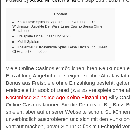
Content
Kostenlose Spins Ice Age Keine Einzahlung – Die
Wichtigsten Aspekte Der Wahl Eines Casino Bonus Ohne
Einzahlung
Freispiele Ohne Einzahlung 2023
Mobil Spielen
Kostenfrei 50 Kostenlose Spins Keine Einzahlung Queen
Of Hearts Online Slots
Viele Online Casinos ermöglichen ihren Neukunden 
Einzahlung Angebot und steigern so ihre Attraktivität 
Bonus aus Freispiele ohne Einzahlung besteht, gelte
Freispiele für Book of Dead (z.B 25 Freispiele ohne 
Kostenlose Spins Ice Age Keine Einzahlung
Billy Casi
Online Casinos können Sie die Demo von Big Bass B
spielen, aber auf unserer Webseite schon. So können
unverbindlich ausprobieren und sich mit den Funktio
vertraut machen, bevor Sie Ihr Glück mit Echtgeld ve