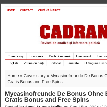
HOME
CONTACT
CUVÂNT ÎNAINTE
Cover story
Economie
Politică externă
Eveniment
Idei c
English
Vitrina cu cărți
Editorial
Sănătate
O Naţiune Civic
Home
»
Cover story
» Mycasinofreunde De Bonus O
Gratis Bonus and Free Spins
Mycasinofreunde De Bonus Ohne E
Gratis Bonus and Free Spins
Posted by
Acad. Mircea Maliţa
on Sep 15th, 2024 //
C