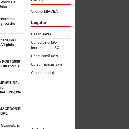
 Politice a
Unite
Virginia MIRCEA
Romanescu:
Legaturi
șirea din
Cezar Dobre
Academiei
Consultanţă ISO –
 Virginia
Implementare ISO
Consultanță mediu
 POST 1989 –
Cursuri specializare
 Durandin şi
e
Gabriela Ioniţă
MENSIUNE a
lui
nal – Virginia
 MACEDONIEI –
OBRE
 Manipulării,