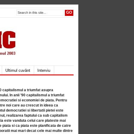
Ultimul cuvânt
Interviu
80 capitalismul a triumfat asupra
lui. In anii ’90 capitalismul a triumfat
mocratiei si economiei de piata. Pentru
tre noi care au crescut in ideea ca
ul democratiei si libertatii pietei este
mul, realizarea faptului ca sub capitalism
a este vanduta celui care plateste mai
 piata si ca piata este planificata de catre
ratii mai mari decat cele mai multe dintre