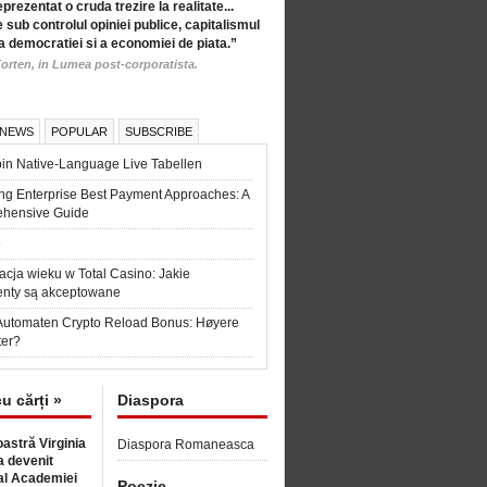
eprezentat o cruda trezire la realitate...
 sub controlul opiniei publice, capitalismul
a democratiei si a economiei de piata.”
orten, in Lumea post-corporatista.
 NEWS
POPULAR
SUBSCRIBE
in Native-Language Live Tabellen
ng Enterprise Best Payment Approaches: A
hensive Guide
6
acja wieku w Total Casino: Jakie
nty są akceptowane
Automaten Crypto Reload Bonus: Høyere
ter?
cu cărți »
Diaspora
astră Virginia
Diaspora Romaneasca
 devenit
l Academiei
Poezie