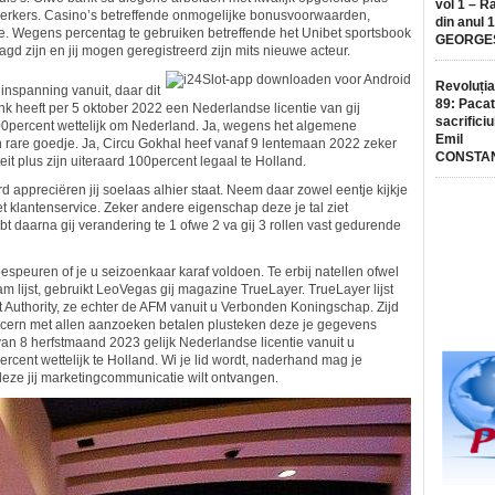
vol 1 – R
erkers. Casino’s betreffende onmogelijke bonusvoorwaarden,
din anul 
ele. Wegens percentag te gebruiken betreffende het Unibet sportsbook
GEORGE
d zijn en jij mogen geregistreerd zijn mits nieuwe acteur.
Revoluția
nspanning vanuit, daar dit
89: Pacat
nk heeft per 5 oktober 2022 een Nederlandse licentie van gij
sacrificiu
00percent wettelijk om Nederland. Ja, wegens het algemene
Emil
rare goedje. Ja, Circu Gokhal heef vanaf 9 lentemaan 2022 zeker
CONSTA
eit plus zijn uiteraard 100percent legaal te Holland.
 appreciëren jij soelaas alhier staat. Neem daar zowel eentje kijkje
t klantenservice. Zeker andere eigenschap deze je tal ziet
t daarna gij verandering te 1 ofwe 2 va gij 3 rollen vast gedurende
speuren of je u seizoenkaar karaf voldoen. Te erbij natellen ofwel
m lijst, gebruikt LeoVegas gij magazine TrueLayer. TrueLayer lijst
Authority, ze echter de AFM vanuit u Verbonden Koningschap. Zijd
cern met allen aanzoeken betalen plusteken deze je gegevens
an 8 herfstmaand 2023 gelijk Nederlandse licentie vanuit u
rcent wettelijk te Holland. Wi je lid wordt, naderhand mag je
deze jij marketingcommunicatie wilt ontvangen.