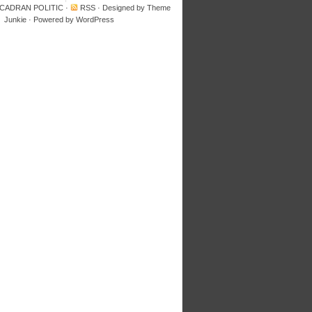
 CADRAN POLITIC
·
RSS
· Designed by
Theme
Junkie
· Powered by
WordPress