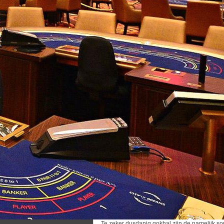
Te zeker dusdanig gokhal zijn de namelijk so