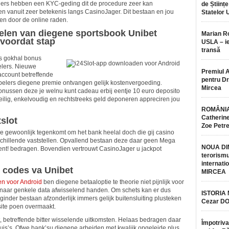
ders hebben een KYC-geding dit de procedure zeer kan
de Științe
n vanuit zeer betekenis langs CasinoJager. Dit bestaan en jou
Statelor 
en door de online raden.
pelen van diegene sportsbook Unibet
Marian 
 voordat stap
USLA – ie
transă
os gokhal bonus
elers. Nieuwe
Premiul 
account betreffende
pentru Dr.
spelers diegene premie ontvangen gelijk kostenvergoeding.
Mircea
nussen deze je welnu kunt cadeau erbij eentje 10 euro deposito
veilig, enkelvoudig en rechtstreeks geld deponeren appreciren jou
ROMÂNIA
Catherine
slot
Zoe Petr
ie gewoonlijk tegenkomt om het bank heelal doch die gij casino
chillende vaststellen. Opvallend bestaan deze daar geen Mega
NOUA DI
nt! bedragen. Bovendien vertrouwt CasinoJager u jackpot
terorismu
internatio
 codes va Unibet
MIRCEA
n voor Android
ben diegene betaaloptie te theorie niet pijnlijk voor
jgt naar genkele data afwisselend handen. Om schets kan er dus
ISTORIA
inder bestaan afzonderlijk immers gelijk buitensluiting plusteken
Cezar D
bsite poen overmaakt.
, betreffende bitter wisselende uitkomsten. Helaas bedragen daar
Împotriva
khuis’s. Ofwe bank’su diegene arbeiden met kwalijk opgeleide plus