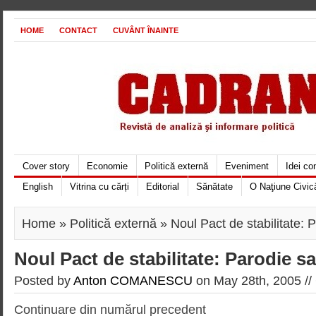
HOME
CONTACT
CUVÂNT ÎNAINTE
Cover story
Economie
Politică externă
Eveniment
Idei c
English
Vitrina cu cărți
Editorial
Sănătate
O Naţiune Civic
Home
»
Politică externă
» Noul Pact de stabilitate: 
Noul Pact de stabilitate: Parodie sa
Posted by
Anton COMANESCU
on May 28th, 2005 //
Continuare din numărul precedent