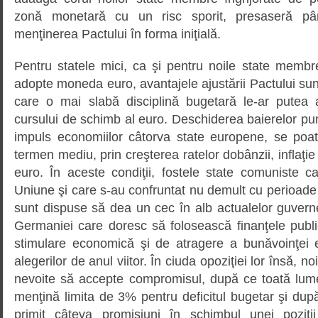
zonă monetară cu un risc sporit, presaseră pâ
menţinerea Pactului în forma iniţială.
Pentru statele mici, ca şi pentru noile state memb
adopte moneda euro, avantajele ajustării Pactului sunt
care o mai slabă disciplină bugetară le-ar putea a
cursului de schimb al euro. Deschiderea baierelor pun
impuls economiilor câtorva state europene, se poa
termen mediu, prin creşterea ratelor dobânzii, inflaţi
euro. În aceste condiţii, fostele state comuniste c
Uniune şi care s-au confruntat nu demult cu perioade 
sunt dispuse să dea un cec în alb actualelor guverne 
Germaniei care doresc să folosească finanţele publ
stimulare economică şi de atragere a bunăvoinţei e
alegerilor de anul viitor. În ciuda opoziţiei lor însă, 
nevoite să accepte compromisul, după ce toată lum
menţină limita de 3% pentru deficitul bugetar şi dup
primit câteva promisiuni în schimbul unei poziţii