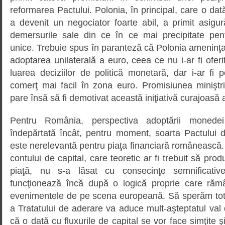
reformarea Pactului. Polonia, în principal, care o da
a devenit un negociator foarte abil, a primit asigurăr
demersurile sale din ce în ce mai precipitate pe
unice. Trebuie spus în paranteză că Polonia ameninţ
adoptarea unilaterală a euro, ceea ce nu i-ar fi oferit 
luarea deciziilor de politică monetară, dar i-ar fi
comerţ mai facil în zona euro. Promisiunea miniştri
pare însă să fi demotivat această iniţiativă curajoasă 
Pentru România, perspectiva adoptării monede
îndepărtată încât, pentru moment, soarta Pactului de
este nerelevantă pentru piaţa financiară românească. 
contului de capital, care teoretic ar fi trebuit să pr
piaţă, nu s-a lăsat cu consecinţe semnificative
funcţionează încă după o logică proprie care rămâ
evenimentele de pe scena europeană. Să sperăm tot
a Tratatului de aderare va aduce mult-aşteptatul val d
că o dată cu fluxurile de capital se vor face simţite ş