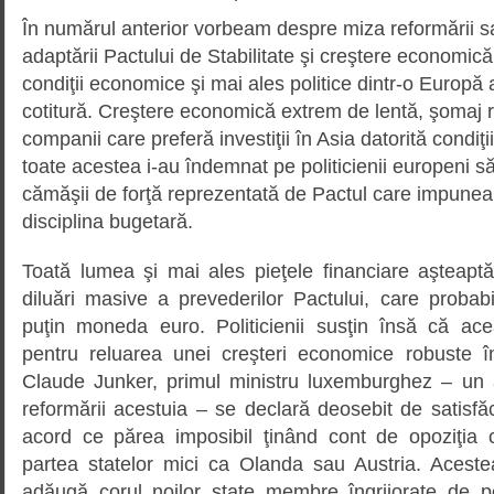
În numărul anterior vorbeam despre miza reformării s
adaptării Pactului de Stabilitate şi creştere economică
condiţii economice şi mai ales politice dintr-o Europă 
cotitură. Creştere economică extrem de lentă, şomaj rid
companii care preferă investiţii în Asia datorită condiţi
toate acestea i-au îndemnat pe politicienii europeni s
cămăşii de forţă reprezentată de Pactul care impunea r
disciplina bugetară.
Toată lumea şi mai ales pieţele financiare aşteapt
diluări masive a prevederilor Pactului, care probab
puţin moneda euro. Politicienii susţin însă că ac
pentru reluarea unei creşteri economice robuste î
Claude Junker, primul ministru luxemburghez – un ar
reformării acestuia – se declară deosebit de satisfă
acord ce părea imposibil ţinând cont de opoziţia ca
partea statelor mici ca Olanda sau Austria. Acest
adăugă corul noilor state membre îngrijorate de per