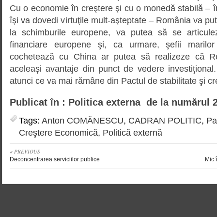
Cu o economie în creştere şi cu o monedă stabilă – în
îşi va dovedi virtuţile mult-aşteptate – România va pu
la schimburile europene, va putea să se articule
financiare europene şi, ca urmare, şefii maril
cochetează cu China ar putea să realizeze că Ro
aceleaşi avantaje din punct de vedere investiţion
atunci ce va mai rămâne din Pactul de stabilitate şi c
Publicat în : Politica externa de la numărul 
Tags:
Anton COMĂNESCU
,
CADRAN POLITIC
,
Pa
Creştere Economică
,
Politică externă
« PREVIOUS
Deconcentrarea serviciilor publice
Mic 