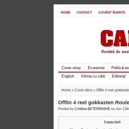
HOME
CONTACT
CUVÂNT ÎNAINTE
Cover story
Economie
Politică e
English
Vitrina cu cărți
Editorial
Home
»
Cover story
» Offlin 4 reel gokkas
Offlin 4 reel gokkasten Roul
Posted by
Cristina BETERINGHE
on Jun 13th
Capaciteit