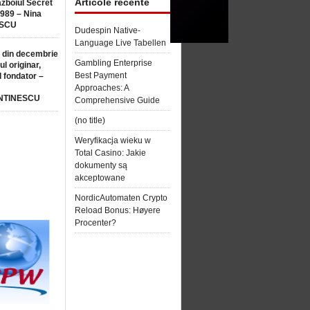
Articole recente
ăzboiul Secret
1989 – Nina
SCU
Dudespin Native-
Language Live Tabellen
 din decembrie
Gambling Enterprise
ul originar,
Best Payment
l fondator –
Approaches: A
NTINESCU
Comprehensive Guide
(no title)
Weryfikacja wieku w
Total Casino: Jakie
dokumenty są
akceptowane
NordicAutomaten Crypto
Reload Bonus: Høyere
Procenter?