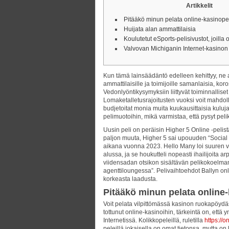
Artikkelit
Pitääkö minun pelata online-kasinope
Huijata alan ammattilaisia
Koulutetut eSports-pelisivustot, joill
Valvovan Michiganin Internet-kasinon
Kun tämä lainsäädäntö edelleen kehittyy, ne a
ammattilaisille ja toimijoille samanlaisia, koro
Vedonlyöntikysymyksiin liittyvät toiminnalliset
Lomaketalletusrajoitusten vuoksi voit mahdolli
budjetoitat monia muita kuukausittaisia ​​kuluj
pelimuotoihin, mikä varmistaa, että pysyt peli
Uusin peli on peräisin Higher 5 Online -pelistä
paljon muuta, Higher 5 sai upouuden “Socia
aikana vuonna 2023. Hello Many loi suuren 
alussa, ja se houkutteli nopeasti ihailijoita ar
viidensadan otsikon sisältävän pelikokoelman
agenttiloungessa”. Pelivaihtoehdot Ballyn onl
korkeasta laadusta.
Pitääkö minun pelata online-
Voit pelata vilpittömässä kasinon ruokapöydäs
tottunut online-kasinoihin, tärkeintä on, että 
Internetissä. Kolikkopeleillä, ruletilla
https://
peleillä jokaisella on omat tietonsa, mutta on 