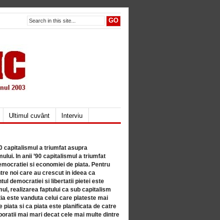
Ultimul cuvânt
Interviu
80 capitalismul a triumfat asupra
lui. In anii ’90 capitalismul a triumfat
mocratiei si economiei de piata. Pentru
tre noi care au crescut in ideea ca
ul democratiei si libertatii pietei este
mul, realizarea faptului ca sub capitalism
a este vanduta celui care plateste mai
 piata si ca piata este planificata de catre
ratii mai mari decat cele mai multe dintre