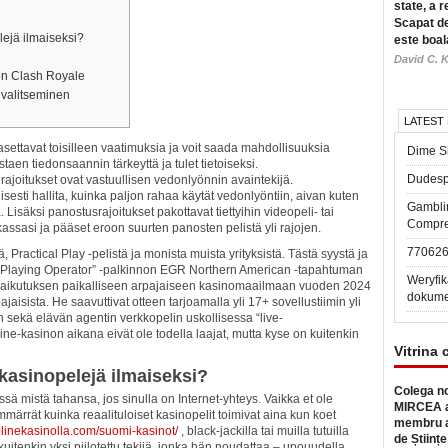
state, a r
Scapat de
lejä ilmaiseksi?
este boal
David C. K
a on Clash Royale
 valitseminen
LATEST
settavat toisilleen vaatimuksia ja voit saada mahdollisuuksia
Dime Sl
staen tiedonsaannin tärkeyttä ja tulet tietoiseksi.
Dudesp
 rajoitukset ovat vastuullisen vedonlyönnin avaintekijä.
sesti hallita, kuinka paljon rahaa käytät vedonlyöntiin, aivan kuten
Gambli
a.
Lisäksi panostusrajoitukset pakottavat tiettyihin videopeli- tai
Compre
kassasi ja pääset eroon suurten panosten pelistä yli rajojen.
77062
, Practical Play -pelistä ja monista muista yrityksistä. Tästä syystä ja
l Playing Operator” -palkinnon EGR Northern American -tapahtuman
Weryfik
vaikutuksen paikalliseen arpajaiseen kasinomaailmaan vuoden 2024
dokume
pajaisista. He saavuttivat otteen tarjoamalla yli 17+ sovellustiimin yli
 sekä elävän agentin verkkopelin uskollisessa “live-
ine-kasinon aikana eivät ole todella laajat, mutta kyse on kuitenkin
Vitrina 
kasinopelejä ilmaiseksi?
Colega no
sä mistä tahansa, jos sinulla on Internet-yhteys. Vaikka et ole
MIRCEA a
ymmärrät kuinka reaalituloiset kasinopelit toimivat aina kun koet
membru a
onlinekasinolla.com/suomi-kasinot/
, black-jackilla tai muilla tutuilla
de Științe
kuitenkin yksi piilotettu tekijä, jonka hän noudattaa – upouudella