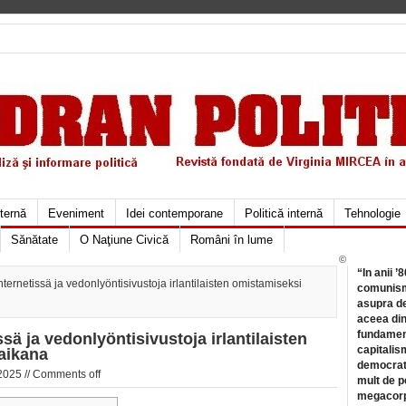
xternă
Eveniment
Idei contemporane
Politică internă
Tehnologie
Sănătate
O Naţiune Civică
Români în lume
©
“In anii ’
ternetissä ja vedonlyöntisivustoja irlantilaisten omistamiseksi
comunismu
asupra de
aceea din
fundament
sä ja vedonlyöntisivustoja irlantilaisten
capitalis
aikana
democrati
2025 //
Comments off
mult de pe
megacorpo