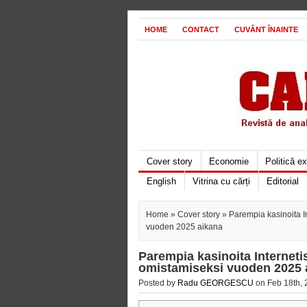
HOME
CONTACT
CUVÂNT ÎNAINTE
Cover story
Economie
Politică e
English
Vitrina cu cărți
Editorial
Home
»
Cover story
» Parempia kasinoita In
vuoden 2025 aikana
Parempia kasinoita Internetis
omistamiseksi vuoden 2025 
Posted by
Radu GEORGESCU
on Feb 18th, 