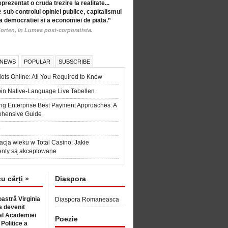
eprezentat o cruda trezire la realitate...
 sub controlul opiniei publice, capitalismul
a democratiei si a economiei de piata.”
orten, in Lumea post-corporatista.
 NEWS
POPULAR
SUBSCRIBE
ots Online: All You Required to Know
in Native-Language Live Tabellen
ng Enterprise Best Payment Approaches: A
hensive Guide
6
acja wieku w Total Casino: Jakie
nty są akceptowane
cu cărți »
Diaspora
astră Virginia
Diaspora Romaneasca
 devenit
l Academiei
Poezie
 Politice a