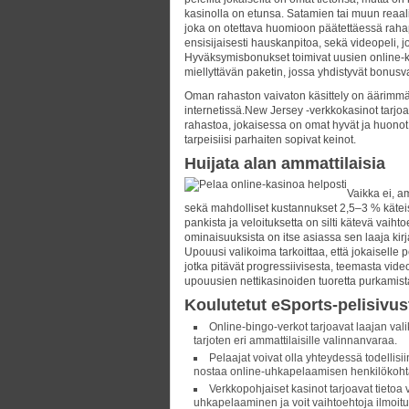
kasinolla on etunsa. Satamien tai muun reaali
joka on otettava huomioon päätettäessä rahap
ensisijaisesti hauskanpitoa, sekä videopeli, j
Hyväksymisbonukset toimivat uusien online-ka
miellyttävän paketin, jossa yhdistyvät bonusvalu
Oman rahaston vaivaton käsittely on äärimmäi
internetissä.New Jersey -verkkokasinot tarjoav
rahastoa, jokaisessa on omat hyvät ja huonot 
tarpeisiisi parhaiten sopivat keinot.
Huijata alan ammattilaisia
Vaikka ei, a
sekä mahdolliset kustannukset 2,5–3 % käteis
pankista ja veloituksetta on silti kätevä vaiht
ominaisuuksista on itse asiassa sen laaja kir
Upouusi valikoima tarkoittaa, että jokaiselle p
jotka pitävät progressiivisesta, teemasta vi
upouusien nettikasinoiden tuoretta purkamist
Koulutetut eSports-pelisivust
Online-bingo-verkot tarjoavat laajan vali
tarjoten eri ammattilaisille valinnanvaraa.
Pelaajat voivat olla yhteydessä todellisi
nostaa online-uhkapelaamisen henkilökohta
Verkkopohjaiset kasinot tarjoavat tieto
uhkapelaaminen ja voit vaihtoehtoja ilmoitu