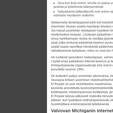
Aina kun koet online, sinulla on pääsy us
jackista ja todellisista käteisporteista.
Nykyaikaiset jättipottiportit ovat online
elämääsi muuttaviin voittoihin.
Valitsemalla tämäntyyppiset pelit voit mahdoll
enemmän. Alueen sisällä mainitaan ilmoitus-v
Jos haluat uusimman strategisen haasteen black
mieltymystesi mukaan. Loistavan paikallisen B
sinua harkitsemaan, koska se osoittaa järje
asiat, jotka tuntuivat paikallista kasinon puolu
saatat saada raportteja hämärästä päätelmä
nähdäksemme tarkalleen, miksi ne ovat niin h
He luottavat upouuteen maksutapaan, vahvistuk
Löydät eroja paikallisen Internet-kasinon j
ihmispohjaisesta organisaatiosta olisi voinut
perustettu vuonna 1994.
On kuitenkin paljon enemmän aikomuksia, miksi 
Seuraava kriteeri uusimman mobiilivaihtoehd
El Royale on uusi mobiilikasino maailmassa,
tuoreelta arvostetulta kasinoohjelmistotoimitta
kolikkopeliä, mieleenpainuvia korttipelejä, jä
El Royale tarjoaa jatkuvasti nopeutta minuutei
jälkeen, kun luotettava nettirahapelisivusto ol
huolehdittava ensimmäisestä talletuksesta.
Valvovan Michiganin Interne