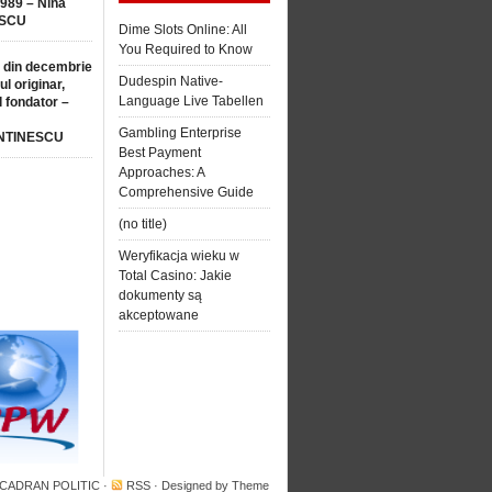
1989 – Nina
SCU
Dime Slots Online: All
You Required to Know
 din decembrie
Dudespin Native-
ul originar,
Language Live Tabellen
l fondator –
Gambling Enterprise
NTINESCU
Best Payment
Approaches: A
Comprehensive Guide
(no title)
Weryfikacja wieku w
Total Casino: Jakie
dokumenty są
akceptowane
 CADRAN POLITIC
·
RSS
· Designed by
Theme