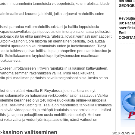
din anul 
eisiin muunnelmiin tunnetuista videopeleistä, kuten ruletista, black-
GEORGE
-sijaintimaailmasi kruununjalokiviä, jotka tarjoavat mahdollisuuden
Revoluția
89: Pacat
isesti parantaa voittomahdollisuuksiasi ja hallita lopputulosta
sacrificiu
apautussovellukset ja riippuvuus toimintorajoista omassa pelissäsi.
Emil
-jackista tai ehkä jännitystä ruletista, löydät varmasti parhaat pelit
CONSTA
itcoin-kasinon tuore historia on olennainen perusta, joka auttaa
stelmäsi upouuden oikeudenmukaisuuden ja luotettavuuden. Tietyt
stusta tutkiessa, olivat laillisia lupia, rahapelien perustamistaustaa ja
stä. Sukeltakaamme kryptouhkapeliyritysbonusten maailmaan
oukuttelevia.
seen, irrottamiseen liittyviin rajoituksiin ja kasinon kattavuuteen.
a tavanomaisemman rakennuksen välillä. Mikä Area kaukana
 olla yksi maailman parhaista sovellusorganisaatioista, koska se on
sinun pitäisi vierailla El Royalessa, joten tarkista ne nyt.
on ostamiselle on haluamasi verkkopelikirjaston saatavuus.Vaikka
 olemme keränneet jo yli 240 korkealuokkaista online-kasinopeliä
jalta Real-time Bettingiltä. Täällä on mahdollista tarkkailla uskaliasta
nnittävää videopokeria ja ehkäpä koululaisia ​​osaamisalueita. Lisäksi
hisi ja tarjoaa pelaajilleen uusia mobiilikasinopelejä. Heti sen
isi voitu valita ja vedonlyöntirajat asetettiin, nämä vaiheet on
t-kasinon valitseminen
2010
REVISTA