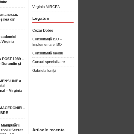
Unite
Virginia MIRCEA
Romanescu:
Legaturi
șirea din
Cezar Dobre
Academiei
Consultanţă ISO –
 Virginia
Implementare ISO
Consultanță mediu
 POST 1989 –
Cursuri specializare
 Durandin şi
e
Gabriela Ioniţă
MENSIUNE a
lui
nal – Virginia
 MACEDONIEI –
OBRE
 Manipulării,
Articole recente
ăzboiul Secret