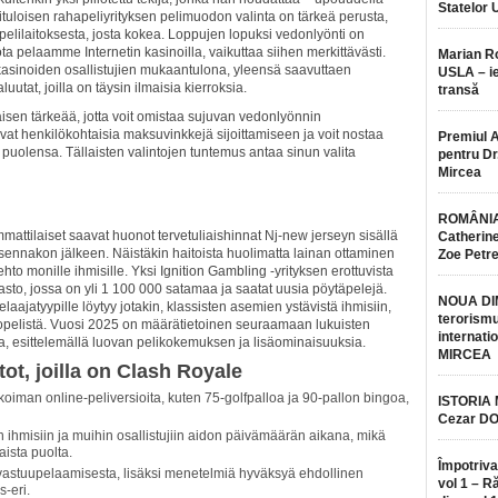
Statelor 
tuloisen rahapeliyrityksen pelimuodon valinta on tärkeä perusta,
elilaitoksesta, josta kokea. Loppujen lopuksi vedonlyönti on
ota pelaamme Internetin kasinoilla, vaikuttaa siihen merkittävästi.
Marian 
sinoiden osallistujien mukaantulona, ​​yleensä saavuttaen
USLA – ie
utat, joilla on täysin ilmaisia ​​kierroksia.
transă
sen tärkeää, jotta voit omistaa sujuvan vedonlyönnin
at henkilökohtaisia ​​maksuvinkkejä sijoittamiseen ja voit nostaa
Premiul 
puolensa. Tällaisten valintojen tuntemus antaa sinun valita
pentru Dr.
Mircea
ROMÂNIA
mmattilaiset saavat huonot tervetuliaishinnat Nj-new jerseyn sisällä
Catherine
ennakon jälkeen. Näistäkin haitoista huolimatta lainan ottaminen
Zoe Petr
oehto monille ihmisille. Yksi Ignition Gambling -yrityksen erottuvista
jasto, jossa on yli 1 100 000 satamaa ja saatat uusia pöytäpelejä.
NOUA DI
elaajatyypille löytyy jotakin, klassisten asemien ystävistä ihmisiin,
terorismu
deopelistä. Vuosi 2025 on määrätietoinen seuraamaan lukuisten
internatio
a, esittelemällä luovan pelikokemuksen ja lisäominaisuuksia.
MIRCEA
ot, joilla on Clash Royale
koiman online-peliversioita, kuten 75-golfpalloa ja 90-pallon bingoa,
ISTORIA
Cezar D
in ihmisiin ja muihin osallistujiin aidon päivämäärän aikana, mikä
ista puolta.
Împotriva
a vastuupelaamisesta, lisäksi menetelmiä hyväksyä ehdollinen
vol 1 – R
s-eri.