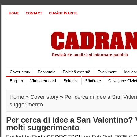
HOME
CONTACT
CUVÂNT ÎNAINTE
Cover story
Economie
Politică externă
Eveniment
Idei c
English
Vitrina cu cărți
Editorial
Sănătate
O Naţiune Civic
Home
»
Cover story
» Per cerca di idee a San Valen
suggerimento
Per cerca di idee a San Valentino?
molti suggerimento
Posted by
Radu GEORGESCU
on Feb 2nd, 2025 //
C