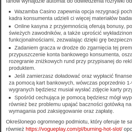
fanów wynajdzie automat do odwiedzenia rozrywki od
Wazamba Casino zapewnia opcja rezygnacji poc
kadra konsumenta udzieli ci więcej materiałów bad
Online kasyna z przyjemnością oferują bonusy, p
świeżych zawodników, a także uprościć wykładzinom
funkcjonalnościami, zezwalając dzięki grę bezpieczn
Zadaniem gracza w drodze do zgarnięcia tej premi
przypuszczenie konta bankowego konsumenta, oszac
rozegranie zniżkowych rund przy przypisanej do re
produktem.
Jeśli zamierzasz doładować oraz wypłacić finans
za pomocą kart bankowych, wówczas poprzednio 1-
wygranych będziesz musiał wysłać zdjęcie karty prz
Spośród cechująca je pomocą będziesz mógł wypł
również bez problemu upajać baczności gotówką na 
wymagania pod zaksięgowanie oraz zapłatę.
Określonego ogromnego podmiotu, który oferuje te sa
również
https://vogueplay.com/pl/burning-hot-slot/
opc