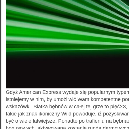
Gdyż American Express wydaje się popularnym typem 
istniejemy w nim, by umożliwić Wam kompetentne por
wskazówki. Siatka bębnów w całej tej grze to pięć×3
takie jak znak ikoniczny Wild powoduje, iż pozyskiwa
być o wiele łatwiejsze. Ponadto po trafieniu na bębna
bonusowych, aktywowana zostanie runda darmowych