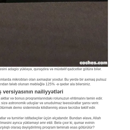
sini adagio yükləyə, quraşdıra və müxtəlif qadcetlər götürə bilər.
qramlarda mikrobları olan axmaqlar yoxdur. Bu yerdə bir axmaq pulsuz
arıdan tələb olunan məbləğlə 125% -ə qədər ala bilərsiniz.
versiyasının nailiyyətləri
n aktlar və bonus proqramlarındakı rolunuzun ehtimalını təmin edir.
izə astronomik uduşlar və unudulmaz təəssüratlar şansı verir.
türmək demo sistemində kilidlənmiş əlavə təcrübə təklif edir.
lar və turnirlər istifadəçilər üçün əlçatandır. Bundan əlavə, Allah
əsini ayrıca yükləməyi əmr etdi. Belə çıxır ki, qumar evinin
ılıqlı olaraq dəyişdirilmiş proqram təminatı əsas götürülür?