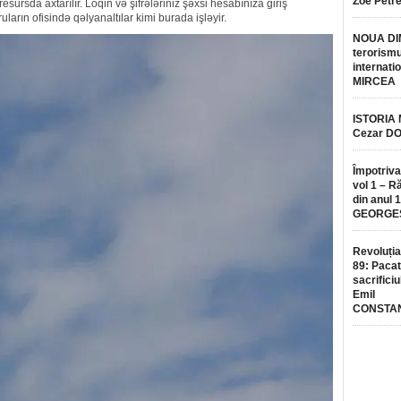
Zoe Petr
esursda axtarılır. Loqin və şifrələriniz şəxsi hesabınıza giriş
ların ofisində qəlyanaltılar kimi burada işləyir.
NOUA DI
terorismu
internatio
MIRCEA
ISTORIA
Cezar D
Împotriva
vol 1 – R
din anul 
GEORGE
Revoluția
89: Pacat
sacrificiu
Emil
CONSTA