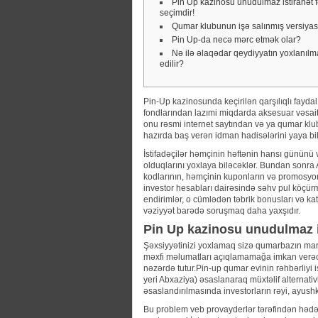
Pin Up kazinosu unudulmaz istirahət fə
seçimdir!
Qumar klubunun işə salınmış versiyasın
Pin Up-da necə mərc etmək olar?
Nə ilə əlaqədar qeydiyyatın yoxlanı
edilir?
Pin-Up kazinosunda keçirilən qarşılıqlı faydalı
fondlarından lazımi miqdarda aksesuar vəsaiti
onu rəsmi internet saytından və ya qumar kl
hazırda baş verən idman hadisələrini yaya bil
İstifadəçilər həmçinin həftənin hansı gününü
olduqlarını yoxlaya biləcəklər. Bundan sonra
kodlarının, həmçinin kuponların və promosyonl
investor hesabları dairəsində səhv pul köçürm
endirimlər, o cümlədən təbrik bonusları və katali
vəziyyət barədə soruşmaq daha yaxşıdır.
Pin Up kazinosu unudulmaz is
Şəxsiyyətinizi yoxlamaq sizə qumarbazın mar
məxfi məlumatları açıqlamamağa imkan verəcək
nəzərdə tutur.Pin-up qumar evinin rəhbərliyi 
yeri Abxaziya) əsaslanaraq müxtəlif alternati
əsaslandırılmasında investorların rəyi, ayus
Bu problem veb provayderlər tərəfindən hədəf