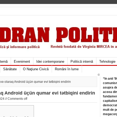
xternă
Eveniment
Idei contemporane
Politică internă
Tehnologie
Sănătate
O Naţiune Civică
Români în lume
©
“In anii ’
və olaraq Android üçün qumar evi tətbiqini endirin
comunismu
asupra de
aceea din
q Android üçün qumar evi tətbiqini endirin
fundament
24 //
Comments off
capitalis
democrati
mult de pe
megacorpo