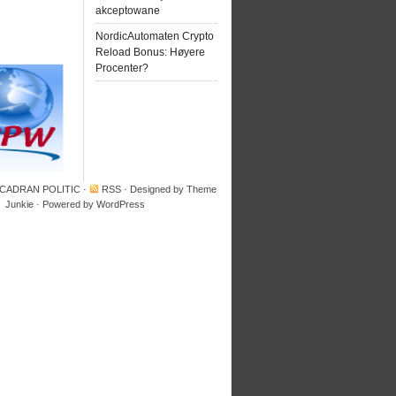
akceptowane
NordicAutomaten Crypto
Reload Bonus: Høyere
Procenter?
 CADRAN POLITIC
·
RSS
· Designed by
Theme
Junkie
· Powered by
WordPress