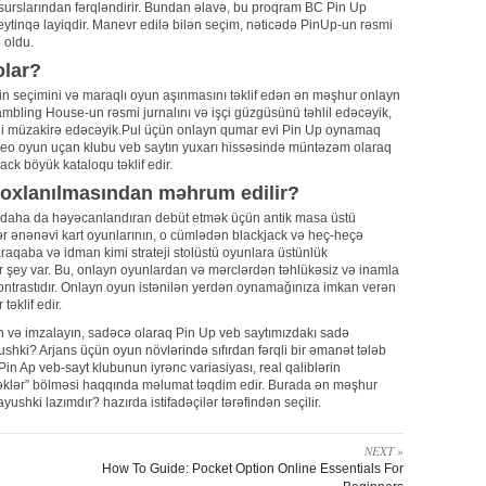
esurslarından fərqləndirir. Bundan əlavə, bu proqram BC Pin Up
reytinqə layiqdir. Manevr edilə bilən seçim, nəticədə PinUp-un rəsmi
 oldu.
olar?
n seçimini və maraqlı oyun aşınmasını təklif edən ən məşhur onlayn
ambling House-un rəsmi jurnalını və işçi güzgüsünü təhlil edəcəyik,
ini müzakirə edəcəyik.Pul üçün onlayn qumar evi Pin Up oynamaq
 video oyun uçan klubu veb saytın yuxarı hissəsində müntəzəm olaraq
jack böyük kataloqu təklif edir.
 yoxlanılmasından məhrum edilir?
ı daha da həyəcanlandıran debüt etmək üçün antik masa üstü
İstər ənənəvi kart oyunlarının, o cümlədən blackjack və heç-heçə
raqaba və idman kimi strateji stolüstü oyunlara üstünlük
 şey var. Bu, onlayn oyunlardan və mərclərdən təhlükəsiz və inamla
ontrastıdır. Onlayn oyun istənilən yerdən oynamağınıza imkan verən
təklif edir.
və imzalayın, sadəcə olaraq Pin Up veb saytımızdakı sadə
ushki? Arjans üçün oyun növlərində sıfırdan fərqli bir əmanət tələb
. Pin Ap veb-sayt klubunun iyrənc variasiyası, real qaliblərin
ələcəklər” bölməsi haqqında məlumat təqdim edir. Burada ən məşhur
hki lazımdır? hazırda istifadəçilər tərəfindən seçilir.
NEXT »
How To Guide: Pocket Option Online Essentials For