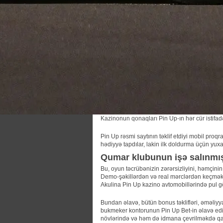
Kazinonun qonaqları Pin Up-ın hər cür istifadə
Pin Up rəsmi saytının təklif etdiyi mobil pro
hədiyyə tapdılar, lakin ilk doldurma üçün yux
Qumar klubunun işə salınmış 
Bu, oyun təcrübənizin zərərsizliyini, həmçini
Demo-şəkillərdən və real mərclərdən keçmək s
Akulina Pin Up kazino avtomobillərində pul gö
Bundan əlavə, bütün bonus təklifləri, əməliyyat
bukmeker kontorunun Pin Up Bet-in əlavə edilm
növlərində və həm də idmana çevrilməkdə qarş