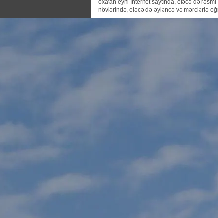
oxatan eyni İnternet saytında, eləcə də rəsmi r
növlərində, eləcə də əyləncə və mərclərlə oğru