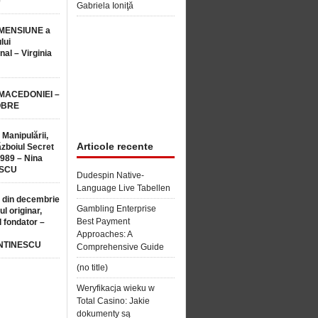
e
Gabriela Ioniţă
MENSIUNE a
lui
nal – Virginia
 MACEDONIEI –
OBRE
 Manipulării,
Articole recente
ăzboiul Secret
1989 – Nina
SCU
Dudespin Native-
Language Live Tabellen
 din decembrie
Gambling Enterprise
ul originar,
Best Payment
l fondator –
Approaches: A
NTINESCU
Comprehensive Guide
(no title)
Weryfikacja wieku w
Total Casino: Jakie
dokumenty są