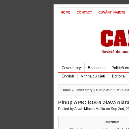
HOME
CONTACT
CUVÂNT ÎNAINTE
Cover story
Economie
Politică e
English
Vitrina cu cărți
Editorial
Home
»
Cover story
» Pinup APK: iOS-a əla
Pinup APK: iOS-a əlavə olara
Posted by
Acad. Mircea Maliţa
on Sep 2nd, 20
Məzmun