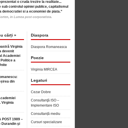
eprezentat o cruda trezire la realitate...
 sub controlul opiniei publice, capitalismul
a democratiei si a economiei de piata.”
orten, in Lumea post-corporatista.
cu cărți »
Diaspora
astră Virginia
Diaspora Romaneasca
 devenit
l Academiei
Poezie
 Politice a
Unite
Virginia MIRCEA
Romanescu:
Legaturi
șirea din
Cezar Dobre
Academiei
Consultanţă ISO –
 Virginia
Implementare ISO
Consultanță mediu
 POST 1989 –
Cursuri specializare
 Durandin şi