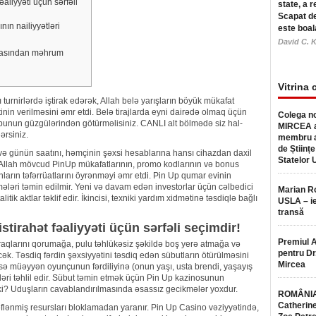
aliyyəti üçün sərfəli
state, a r
Scapat de
ın nailiyyətləri
este boal
David C. K
lmasından məhrum
Vitrina 
 turnirlərdə iştirak edərək, Allah belə yarışların böyük mükafat
nin verilməsini əmr etdi. Belə tirajlarda eyni dairədə olmaq üçün
Colega no
ubunun güzgülərindən götürməlisiniz.
CANLI alt bölmədə siz hal-
MIRCEA a
ərsiniz.
membru a
de Științe
 və günün saatını, həmçinin şəxsi hesablarına hansı cihazdan daxil
Statelor 
 Allah mövcud PinUp mükafatlarının, promo kodlarının və bonus
arın təfərrüatlarını öyrənməyi əmr etdi. Pin Up qumar evinin
ələri təmin edilmir. Yeni və davam edən investorlar üçün cəlbedici
Marian 
tik aktlar təklif edir. İkincisi, texniki yardım xidmətinə təsdiqlə bağlı
USLA – ie
transă
tirahət fəaliyyəti üçün sərfəli seçimdir!
Premiul 
aqlarını qorumağa, pulu təhlükəsiz şəkildə boş yerə atmağa və
pentru Dr.
. Təsdiq fərdin şəxsiyyətini təsdiq edən sübutların ötürülməsini
Mircea
isə müəyyən oyunçunun fərdiliyinə (onun yaşı, usta brendi, yaşayış
vləri təhlil edir. Sübut təmin etmək üçün Pin Up kazinosunun
hki? Uduşların cavablandırılmasında əsassız gecikmələr yoxdur.
ROMÂNIA
Catherine
lənmiş resursları bloklamadan yaranır. Pin Up Casino vəziyyətində,