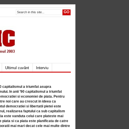
Ultimul cuvânt
Interviu
80 capitalismul a triumfat asupra
lui. In anii ’90 capitalismul a triumfat
mocratiei si economiei de piata. Pentru
tre noi care au crescut in ideea ca
ul democratiei si libertatii pietei este
mul, realizarea faptului ca sub capitalism
a este vanduta celui care plateste mai
 piata si ca piata este planificata de catre
ratii mai mari decat cele mai multe dintre