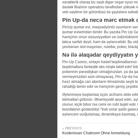
xarakterik olaraq bu saytı digər oxşar oyun r
dəstək filialının operatoru tərəfindən yüksək 
veb-saytının bir görüntüsü ilə şayiələrə səbəb
Pin Up-da necə mərc etmək 
PinUp qumar evi, məqsədyönlü oyunların səri
qumar evlərindən biridir. Bu yazıda Pin Up G
həmçinin onun xüsusiyyətləri və üstünlüklər
təkcə sərfəli deyil, həm də əyləncəlidir. Bu
yenilənən slot maşınları, ruletlər, poker, black
Nə ilə əlaqədar qeydiyyatın
Pin-Up Casino, onlayn hədəf təqdimatlarınız
təqdimatlara fantastik əks nöqtə təklif edir! 
pokerinin pərəstişkarı olmağınızdan, ya da qa
verməyinizdən asılı olmayaraq, Pin-Up-da hər
həzz almağa can atanların timsalında seçki k
rahatlığı təmin edir və həmçinin geniş çeşidlər 
Əylənməyə başlamaq üçün arzhans əldə edin 
təlimatları götürün. Əhəmiyyətli qeyd edin, ay
olunur, kiçik bibor isə cəmi on rubl təşkil edir
təsnifatının göstərildiyi “İndi onlar qalib g
əyləncəni vurğulamaq, dinamikaya baxmaq, ayus
« PREVIOUS
Kostenloser Chatroom Ohne Anmeldung