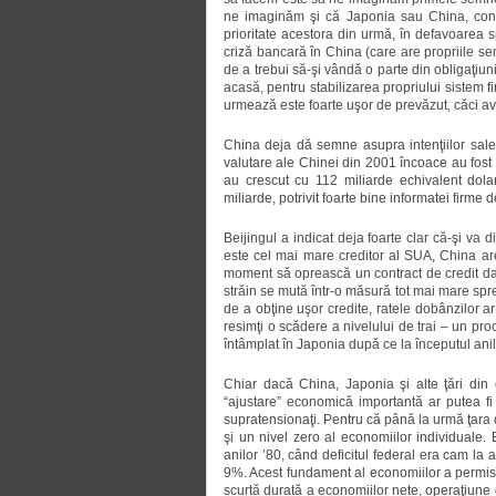
ne imaginăm şi că Japonia sau China, confr
prioritate acestora din urmă, în defavoarea 
criză bancară în China (care are propriile sem
de a trebui să-şi vândă o parte din obligaţiuni
acasă, pentru stabilizarea propriului sistem 
urmează este foarte uşor de prevăzut, căci ave
China deja dă semne asupra intenţiilor sale
valutare ale Chinei din 2001 încoace au fost c
au crescut cu 112 miliarde echivalent dolari
miliarde, potrivit foarte bine informatei firme
Beijingul a indicat deja foarte clar că-şi va 
este cel mai mare creditor al SUA, China are
moment să oprească un contract de credit dacă
străin se mută într-o măsură tot mai mare spre
de a obţine uşor credite, ratele dobânzilor a
resimţi o scădere a nivelului de trai – un pr
întâmplat în Japonia după ce la începutul anilo
Chiar dacă China, Japonia şi alte ţări din 
“ajustare” economică importantă ar putea fi
supratensionaţi. Pentru că până la urmă ţara d
şi un nivel zero al economiilor individuale.
anilor ’80, când deficitul federal era cam la 
9%. Acest fundament al economiilor a permis g
scurtă durată a economiilor nete, operaţiune 