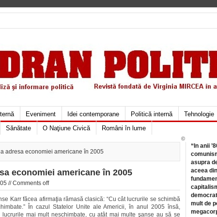
xternă
Eveniment
Idei contemporane
Politică internă
Tehnologie
Sănătate
O Naţiune Civică
Români în lume
©
“In anii ’
 la adresa economiei americane în 2005
comunismu
asupra de
aceea din
resa economiei americane în 2005
fundament
05 //
Comments off
capitalis
democrati
nse Karr făcea afirmaţia rămasă clasică: “Cu cât lucrurile se schimbă
mult de pe
imbate.” În cazul Statelor Unite ale Americii, în anul 2005 însă,
megacorpo
ân lucrurile mai mult neschimbate, cu atât mai multe şanse au să se