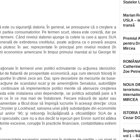
Statelor 
Marian 
USLA – ie
transă
 este cu siguranţă datoria. În general, se presupune că o creştere a
n partea consumatorilor. Pe termen scurt, ideea este corectă, dar pe
ţi termeni. Când nivelul datoriei ajunge la cotele la care a ajuns SUA
Premiul 
generată de extinderea creditului, poate acţiona ca o povară asupra
pentru Dr.
a plutesc în aer, reprezentate în principal prin nivelul modest (în
Mircea
erii economice americane în timpul primului mandat al lui George W.
ROMÂNIA
Catherine
ionale în termenii unei politici echivalente cu acţiunea steroizilor.
Zoe Petr
 de flatantă de prosperitate economică, aşa cum steroizii folosiţi în
portivi în ultimii zece ani. Dar, spre deosebire de meciurile de base-
 acţiune de scandalul iscat şi de ameninţările Senatului, autorităţile
NOUA DI
în continuare să implementeze politici menite să atenueze creşterea
terorismu
asta este instalarea unei dependenţe, iar politica adoptată pare a fi
internatio
in ce în ce mai mari de îndatorare. Fiecare măsură de ajutor sau
MIRCEA
mentale a făcut doar să împingă lucrurile în aceeaşi direcţie: criza
hrysler şi Lockhead; salvarea unei părţi substanţiale din economiile
ISTORIA
ul anilor ’90; şi reticenţa încăpăţânată a oficialităţilor SUA de a
Cezar D
i speculativ, care nu a dus decât la eşecuri gen Enron sunt tot atâtea
riile excesive, corupţie în practicile financiare, contabilitatea extrem
e.
Împotriva
vol 1 – R
i consecinţele exceselor americane în materie de credite – un nivel al