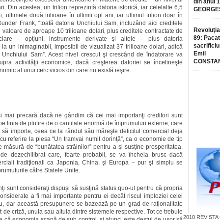
din anul 
. Din acestea, un trilion reprezintă datoria istorică, iar celelalte 6,5
GEORGE
, ultimele două trilioane în ultimii opt ani, iar ultimul trilion doar în
 Gunder Frank, “toată datoria Unchiului Sam, incluzând aici creditele
Revoluția
n valoare de aproape 10 trilioane dolari, plus creditele contractate de
89: Pacat
ciare – opţiuni, instrumente derivate şi altele – plus datoria
sacrificiu
la un inimaginabil, imposibil de vizualizat 37 trilioane dolari, adică
Emil
 Unchiului Sam”. Acest nivel crescut şi crescând de îndatorare va
CONSTA
upra activităţii economice, dacă creşterea datoriei se încetineşte
nomic al unui cerc vicios din care nu există ieşire.
i mai precară dacă ne gândim că cei mai importanţi creditori sunt
pe linia de plutire de o cantitate enormă de împrumuturi externe, care
 să importe, ceea ce la rândul său măreşte deficitul comercial deja
tă, cu referire la piesa “Un tramvai numit dorinţă”, ca o economie de tip
măsură de “bunătatea străinilor” pentru a-şi susţine prosperitatea.
 dezechilibrat care, foarte probabil, se va încheia brusc dacă
merciali tradiţionali ca Japonia, China, şi Europa – pur şi simplu se
prumuturile către Statele Unite.
anţi sunt consideraţi dispuşi să susţină status quo-ul pentru că propria
considerate a fi mai importante pentru ei decât riscul imploziei celei
au, dar această presupunere se bazează pe un grad de raţionalitate
 de criză, unuia sau altuia dintre sistemele respective. Tot ce trebuie
2010
REVISTA
că economia scapă de sub control, şi atunci este destul de uşor să