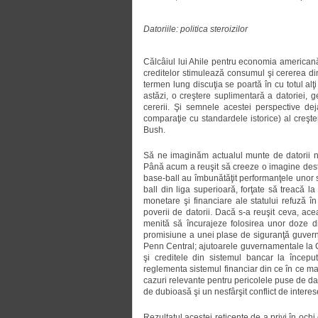
Datoriile: politica steroizilor
Călcâiul lui Ahile pentru economia americană
creditelor stimulează consumul şi cererea di
termen lung discuţia se poartă în cu totul al
astăzi, o creştere suplimentară a datoriei, 
cererii. Şi semnele acestei perspective dej
comparaţie cu standardele istorice) al creşt
Bush.
Să ne imaginăm actualul munte de datorii naţ
Până acum a reuşit să creeze o imagine destul
base-ball au îmbunătăţit performanţele unor s
ball din liga superioară, forţate să treacă la
monetare şi financiare ale statului refuză 
poverii de datorii. Dacă s-a reuşit ceva, ace
menită să încurajeze folosirea unor doze d
promisiune a unei plase de siguranţă guverna
Penn Central; ajutoarele guvernamentale la C
şi creditele din sistemul bancar la început
reglementa sistemul financiar din ce în ce ma
cazuri relevante pentru pericolele puse de dato
de dubioasă şi un nesfârşit conflict de interes
Rezultatul acestei reticenţe de a privi în och