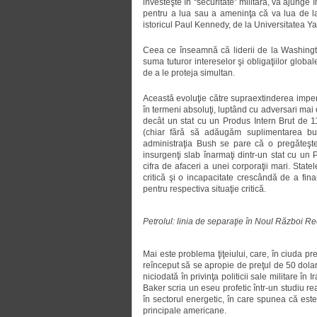
investeşte în “securitate” militară, va ajunge 
pentru a lua sau a ameninţa că va lua de l
istoricul Paul Kennedy, de la Universitatea Y
Ceea ce înseamnă că liderii de la Washingto
suma tuturor intereselor şi obligaţiilor globa
de a le proteja simultan.
Această evoluţie către supraextinderea imper
în termeni absoluţi, luptând cu adversari mai e
decât un stat cu un Produs Intern Brut de 11
(chiar fără să adăugăm suplimentarea bug
administraţia Bush se pare că o pregăteşte
insurgenţi slab înarmaţi dintr-un stat cu un
cifra de afaceri a unei corporaţii mari. State
critică şi o incapacitate crescândă de a fin
pentru respectiva situaţie critică.
Petrolul: linia de separaţie în Noul Război R
Mai este problema ţiţeiului, care, în ciuda pre
reînceput să se apropie de preţul de 50 dolar
niciodată în privinţa politicii sale militare în
Baker scria un eseu profetic într-un studiu r
în sectorul energetic, în care spunea că este
principale americane.