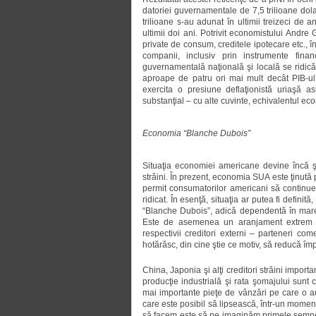
datoriei guvernamentale de 7,5 trilioane dolari
trilioane s-au adunat în ultimii treizeci de ani
ultimii doi ani. Potrivit economistului Andre
private de consum, creditele ipotecare etc., î
companii, inclusiv prin instrumente finan
guvernamentală naţională şi locală se ridică 
aproape de patru ori mai mult decât PIB-ul
exercita o presiune deflaţionistă uriaşă as
substanţial – cu alte cuvinte, echivalentul eco
Economia “Blanche Dubois”
Situaţia economiei americane devine încă ş
străini. În prezent, economia SUA este ţinută 
permit consumatorilor americani să continue
ridicat. În esenţă, situaţia ar putea fi defini
“Blanche Dubois”, adică dependentă în mare 
Este de asemenea un aranjament extrem de
respectivii creditori externi – parteneri co
hotărăsc, din cine ştie ce motiv, să reducă îm
China, Japonia şi alţi creditori străini import
producţie industrială şi rata şomajului sunt 
mai importante pieţe de vânzări pe care o 
care este posibil să lipsească, într-un moment
să facem este să ne imaginăm primele semne 