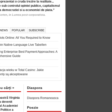
eprezentat o cruda trezire la realitate...
 sub controlul opiniei publice, capitalismul
a democratiei si a economiei de piata.”
orten, in Lumea post-corporatista.
 NEWS
POPULAR
SUBSCRIBE
ots Online: All You Required to Know
in Native-Language Live Tabellen
ng Enterprise Best Payment Approaches: A
hensive Guide
6
acja wieku w Total Casino: Jakie
nty są akceptowane
cu cărți »
Diaspora
astră Virginia
Diaspora Romaneasca
 devenit
l Academiei
Poezie
 Politice a