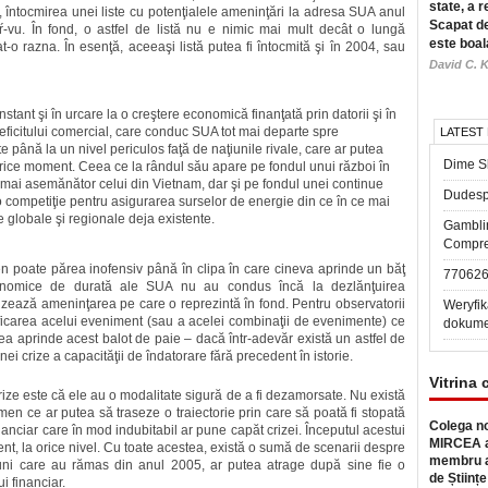
state, a r
întocmirea unei liste cu potenţialele ameninţări la adresa SUA anul
Scapat de
-vu. În fond, o astfel de listă nu e nimic mai mult decât o lungă
este boal
-o razna. În esenţă, aceeaşi listă putea fi întocmită şi în 2004, sau
David C. K
tant şi în urcare la o creştere economică finanţată prin datorii şi în
deficitului comercial, care conduc SUA tot mai departe spre
LATEST
 până la un nivel periculos faţă de naţiunile rivale, care ar putea
Dime Sl
 orice moment. Ceea ce la rândul său apare pe fondul unui război în
e mai asemănător celui din Vietnam, dar şi pe fondul unei continue
Dudesp
o competiţie pentru asigurarea surselor de energie din ce în ce mai
ile globale şi regionale deja existente.
Gambli
Compre
n poate părea inofensiv până în clipa în care cineva aprinde un băţ
77062
economice de durată ale SUA nu au condus încă la dezlănţuirea
zează ameninţarea pe care o reprezintă în fond. Pentru observatorii
Weryfik
ficarea acelui eveniment (sau a acelei combinaţii de evenimente) ce
dokume
tea aprinde acest balot de paie – dacă într-adevăr există un astfel de
i crize a capacităţii de îndatorare fără precedent în istorie.
Vitrina 
rize este că ele au o modalitate sigură de a fi dezamorsate. Nu există
en ce ar putea să traseze o traiectorie prin care să poată fi stopată
Colega no
nanciar care în mod indubitabil ar pune capăt crizei. Începutul acestui
MIRCEA a
ment, la orice nivel. Cu toate acestea, există o sumă de scenarii despre
membru a
uni care au rămas din anul 2005, ar putea atrage după sine fie o
de Științe
i financiar.