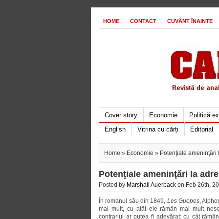
HOME
CONTACT
CUVÂNT ÎNAINTE
Cover story
Economie
Politică e
English
Vitrina cu cărți
Editorial
Home
»
Economie
» Potenţiale ameninţări
Potenţiale ameninţări la ad
Posted by
Marshall Auerback
on Feb 26th, 20
În romanul său din 1849,
Les Guepes
, Alpho
mai mult, cu atât ele rămân mai mult nesch
contrariul ar putea fi adevărat: cu cât răm