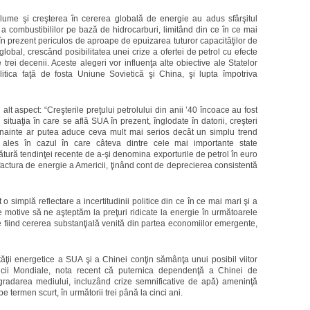
lume şi creşterea în cererea globală de energie au adus sfârşitul
e a combustibililor pe bază de hidrocarburi, limitând din ce în ce mai
în prezent periculos de aproape de epuizarea tuturor capacităţilor de
 global, crescând posibilitatea unei crize a ofertei de petrol cu efecte
trei decenii. Aceste alegeri vor influenţa alte obiective ale Statelor
olitica faţă de fosta Uniune Sovietică şi China, şi lupta împotriva
t aspect: “Creşterile preţului petrolului din anii ’40 încoace au fost
ituaţia în care se află SUA în prezent, înglodate în datorii, creşteri
i înainte ar putea aduce ceva mult mai serios decât un simplu trend
 ales în cazul în care câteva dintre cele mai importante state
ătură tendinţei recente de a-şi denomina exporturile de petrol în euro
 factura de energie a Americii, ţinând cont de deprecierea consistentă
 o simplă reflectare a incertitudinii politice din ce în ce mai mari şi a
alte motive să ne aşteptăm la preţuri ridicate la energie în următoarele
le fiind cererea substanţială venită din partea economiilor emergente,
tăţii energetice a SUA şi a Chinei conţin sămânţa unui posibil viitor
ăncii Mondiale, nota recent că puternica dependenţă a Chinei de
egradarea mediului, incluzând crize semnificative de apă) ameninţă
e termen scurt, în următorii trei până la cinci ani.