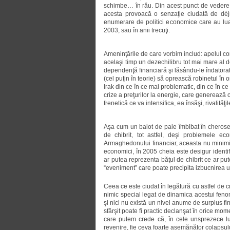
schimbe… în rău. Din acest punct de vedere, 
acesta provoacă o senzaţie ciudată de déjŕ
enumerare de politici economice care au luat
2003, sau în anii trecuţi.
Ameninţările de care vorbim includ: apelul cons
acelaşi timp un dezechilibru tot mai mare al 
dependenţă financiară şi lăsându-le îndatorate
(cel puţin în teorie) să oprească robinetul în
Irak din ce în ce mai problematic, din ce în c
crize a preţurilor la energie, care generează 
frenetică ce va intensifica, ea însăşi, rivalităţ
Aşa cum un balot de paie îmbibat în cherose
de chibrit, tot astfel, deşi problemele 
Armaghedonului financiar, aceasta nu minimi
economici, în 2005 cheia este desigur identi
ar putea reprezenta băţul de chibrit ce ar pu
“eveniment” care poate precipita izbucnirea une
Ceea ce este ciudat în legătură cu astfel de c
nimic special legat de dinamica acestui fenom
şi nici nu există un nivel anume de surplus fi
sfârşit poate fi practic declanşat în orice mo
care putem crede că, în cele unsprezece l
revenire, fie ceva foarte asemănător colapsulu