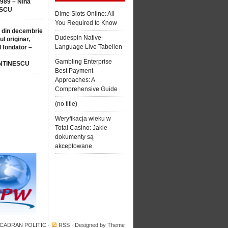
1989 – Nina
SCU
Dime Slots Online: All
You Required to Know
 din decembrie
Dudespin Native-
ul originar,
Language Live Tabellen
l fondator –
Gambling Enterprise
NTINESCU
Best Payment
Approaches: A
Comprehensive Guide
(no title)
Weryfikacja wieku w
Total Casino: Jakie
dokumenty są
akceptowane
 CADRAN POLITIC
·
RSS
· Designed by
Theme