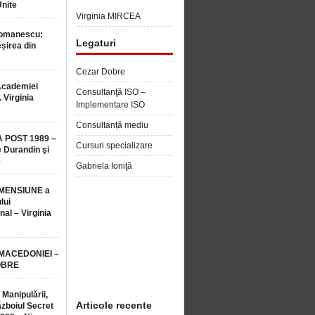
Unite
Virginia MIRCEA
Romanescu:
Legaturi
șirea din
Cezar Dobre
Academiei
Consultanţă ISO –
 Virginia
Implementare ISO
Consultanță mediu
 POST 1989 –
Cursuri specializare
 Durandin şi
e
Gabriela Ioniţă
MENSIUNE a
lui
nal – Virginia
 MACEDONIEI –
OBRE
 Manipulării,
Articole recente
ăzboiul Secret