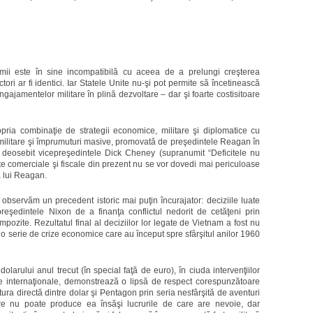
omii este în sine incompatibilă cu aceea de a prelungi creşterea
actori ar fi identici. Iar Statele Unite nu-şi pot permite să încetinească
ajamentelor militare în plină dezvoltare – dar şi foarte costisitoare
pria combinaţie de strategii economice, militare şi diplomatice cu
e militare şi împrumuturi masive, promovată de preşedintele Reagan în
d deosebit vicepreşedintele Dick Cheney (supranumit “Deficitele nu
te comerciale şi fiscale din prezent nu se vor dovedi mai periculoase
a lui Reagan.
observăm un precedent istoric mai puţin încurajator: deciziile luate
reşedintele Nixon de a finanţa conflictul nedorit de cetăţeni prin
 impozite. Rezultatul final al deciziilor lor legate de Vietnam a fost nu
şi o serie de crize economice care au început spre sfârşitul anilor 1960
larului anul trecut (în special faţă de euro), în ciuda intervenţiilor
are internaţionale, demonstrează o lipsă de respect corespunzătoare
tura directă dintre dolar şi Pentagon prin seria nesfârşită de aventuri
re nu poate produce ea însăşi lucrurile de care are nevoie, dar