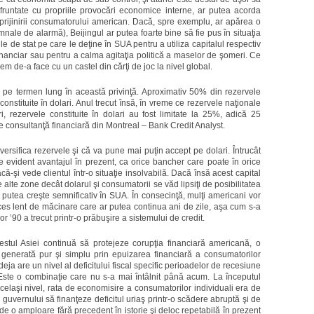
untate cu propriile provocări economice interne, ar putea acorda
sprijinirii consumatorului american. Dacă, spre exemplu, ar apărea o
nale de alarmă), Beijingul ar putea foarte bine să fie pus în situaţia
le de stat pe care le deţine în SUA pentru a utiliza capitalul respectiv
financiar sau pentru a calma agitaţia politică a maselor de şomeri. Ce
m de-a face cu un castel din cărţi de joc la nivel global.
 pe termen lung în această privinţă. Aproximativ 50% din rezervele
onstituite în dolari. Anul trecut însă, în vreme ce rezervele naţionale
, rezervele constituite în dolari au fost limitate la 25%, adică 25
 de consultanţă financiară din Montreal – Bank Credit Analyst.
diversifica rezervele şi că va pune mai puţin accept pe dolari. Întrucât
 evident avantajul în prezent, ca orice bancher care poate în orice
-şi vede clientul într-o situaţie insolvabilă. Dacă însă acest capital
 alte zone decât dolarul şi consumatorii se văd lipsiţi de posibilitatea
r putea creşte semnificativ în SUA. În consecinţă, mulţi americani vor
oces lent de măcinare care ar putea continua ani de zile, aşa cum s-a
r ’90 a trecut printr-o prăbuşire a sistemului de credit.
estul Asiei continuă să protejeze corupţia financiară americană, o
 generată pur şi simplu prin epuizarea financiară a consumatorilor
eja are un nivel al deficitului fiscal specific perioadelor de recesiune
 Este o combinaţie care nu s-a mai întâlnit până acum. La începutul
acelaşi nivel, rata de economisire a consumatorilor individuali era de
uvernului să finanţeze deficitul uriaş printr-o scădere abruptă şi de
de o amploare fără precedent în istorie şi deloc repetabilă în prezent