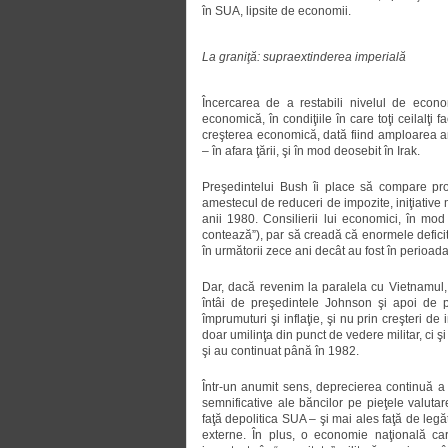
în SUA, lipsite de economii.
La graniţă: supraextinderea imperială
Încercarea de a restabili nivelul de econ
economică, în condiţiile în care toţi ceilalţi f
creşterea economică, dată fiind amploarea ang
– în afara ţării, şi în mod deosebit în Irak.
Preşedintelui Bush îi place să compare pro
amestecul de reduceri de impozite, iniţiativ
anii 1980. Consilierii lui economici, în mo
contează”), par să creadă că enormele defici
în următorii zece ani decât au fost în perioad
Dar, dacă revenim la paralela cu Vietnamul, 
întâi de preşedintele Johnson şi apoi de p
împrumuturi şi inflaţie, şi nu prin creşteri de
doar umilinţa din punct de vedere militar, ci 
şi au continuat până în 1982.
Într-un anumit sens, deprecierea continuă a do
semnificative ale băncilor pe pieţele valut
faţă depolitica SUA – şi mai ales faţă de legă
externe. În plus, o economie naţională ca