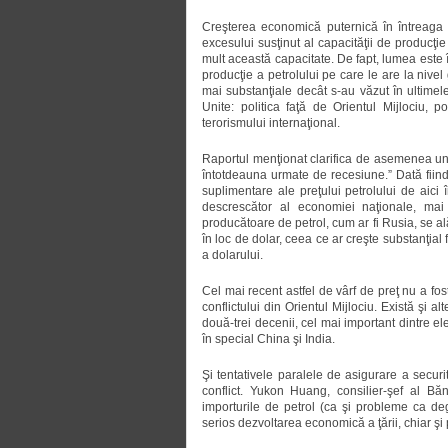
Creşterea economică puternică în întreaga 
excesului susţinut al capacităţii de producţi
mult această capacitate. De fapt, lumea este 
producţie a petrolului pe care le are la nivel
mai substanţiale decât s-au văzut în ultimele 
Unite: politica faţă de Orientul Mijlociu, p
terorismului internaţional.
Raportul menţionat clarifica de asemenea un al
întotdeauna urmate de recesiune.” Dată fiind s
suplimentare ale preţului petrolului de aic
descrescător al economiei naţionale, mai
producătoare de petrol, cum ar fi Rusia, se al
în loc de dolar, ceea ce ar creşte substanţial
a dolarului.
Cel mai recent astfel de vârf de preţ nu a fost
conflictului din Orientul Mijlociu. Există şi 
două-trei decenii, cel mai important dintre e
în special China şi India.
Şi tentativele paralele de asigurare a securi
conflict. Yukon Huang, consilier-şef al B
importurile de petrol (ca şi probleme ca d
serios dezvoltarea economică a ţării, chiar şi p