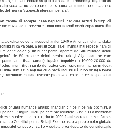
în situaţia în care trebuie să-şi folosească în permanenţă forţa militară
a alţii ceea ce nu poate produce singură, amintindu-ne de ceea ce
ale, definea ca “supraextinderea imperială”:
n trebuie să accepte ideea neplăcută, dar care rezistă în timp, că
le ale SUA este în prezent cu mult mai ridicată decât capacitatea ţării
ială explică de ce la începutul anilor 1940 o Americă mult mai slabă
chilibraţi ca valoare, a reuşit totuşi să-şi învingă mai repede inamicii
 trilioane dolari şi un buget pentru apărare de 500 miliarde dolari
etară de 80 miliarde dolari pentru Irak şi Afganistan pe care
 pentru anul fiscal curent), luptând împotriva a 10.000-20.000 de
 Produs Intern Brut înainte de război care reprezintă mai puţin decât
le Unite sunt azi o naţiune cu o bază industrială într-o situaţie foarte
anţa aventurile militare riscante promovate chiar de cei responsabili
ece
dicţiilor unui număr de analişti financiari din ce în ce mai optimişti, a
i pe baril. Singurul lucru pe care preşedintele Bush nu l-a menţionat
 Irak este subiectul petrolului, dar în 2001 fostul secretar de stat James
ealizat de Consiliul pentru Relaţii Externe asupra problemelor globale
 imposibil ca petrolul să fie vreodată prea departe de consideraţiile