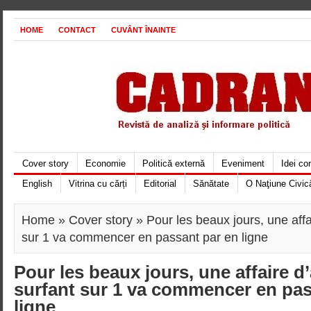
HOME
CONTACT
CUVÂNT ÎNAINTE
Cover story
Economie
Politică externă
Eveniment
Idei c
English
Vitrina cu cărți
Editorial
Sănătate
O Naţiune Civic
Home
»
Cover story
» Pour les beaux jours, une aff
sur 1 va commencer en passant par en ligne
Pour les beaux jours, une affaire 
surfant sur 1 va commencer en pas
ligne