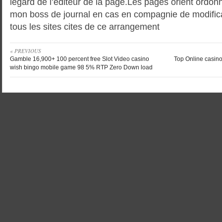
legard de l’editeur de la page.Les pages orient ord
mon boss de journal en cas en compagnie de modifica
tous les sites cites de ce arrangement
« PREVIOUS
Gamble 16,900+ 100 percent free Slot Video casino
Top Online casino
wish bingo mobile game 98 5% RTP Zero Down load