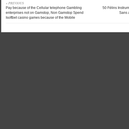
« PREVIOUS
Pay because of the Cellular telephone Gambling
50 Félins Instru
enterprises not on Gamstop, Non Gamstop Spend
Sans a
Isoftbet casino games because of the Mobile