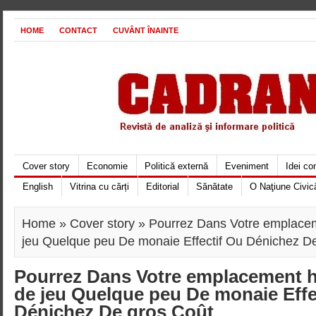
HOME
CONTACT
CUVÂNT ÎNAINTE
Cover story
Economie
Politică externă
Eveniment
Idei c
English
Vitrina cu cărți
Editorial
Sănătate
O Naţiune Civic
Home
»
Cover story
» Pourrez Dans Votre emplacem
jeu Quelque peu De monaie Effectif Ou Dénichez D
Pourrez Dans Votre emplacement h
de jeu Quelque peu De monaie Effe
Dénichez De gros Coût