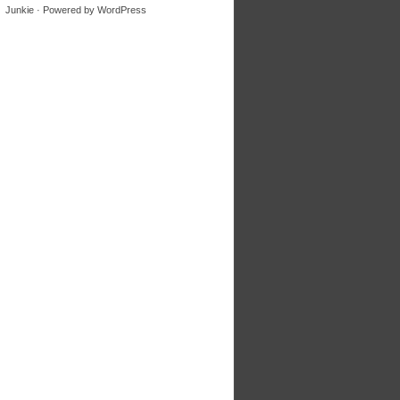
Junkie
· Powered by
WordPress