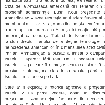
mandatul său nu a adus îmbunătăţirea relaţiilor bi
criza de la Ambasada americană din Teheran din 
problemă administraţiei Bush. Noul preşedinte
Ahmadinejad – avea reputaţia unui adept fervent al R
membru al miliţiilor Basij, Ahmadinejad şi-a confirmat
a întrerupt cooperarea cu Agenţia Internaţională pe
ameninţat că denunţă Tratatul de Neproliferare, a
rânduri dreptul Iranului de a deţine tehnologie n
neîncrederea americanilor în dimensiunea strict civi
iranian, Ahmadinejad a plusat: a lansat o campanie
Israelului, aparent fără rost. De la negarea Holo
Israelului – pe care îl numeşte “entitatea sionistă”
presiunilor internaţionale la adresa Iranului, până la n
Israelului în istorie şi pe hartă.
Care ar fi explicaţiile retoricii agresive a preşedi
Israelului? La prima vedere, doar un discurs e
preşedintelui Ahmadinejad fac parte din negocier
angajat cu Statele Unite. În subtext, Ahmadinejad iden