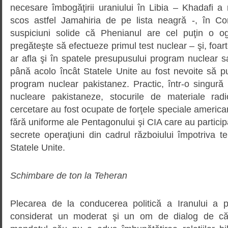
necesare îmbogăţirii uraniului în Libia – Khadafi a 
scos astfel Jamahiria de pe lista neagră -, în C
suspiciuni solide că Phenianul are cel puţin o o
pregăteşte să efectueze primul test nuclear – şi, foarte
ar afla şi în spatele presupusului program nuclear s
până acolo încât Statele Unite au fost nevoite să p
program nuclear pakistanez. Practic, într-o singură n
nucleare pakistaneze, stocurile de materiale radi
cercetare au fost ocupate de forţele speciale american
fără uniforme ale Pentagonului şi CIA care au particip
secrete operaţiuni din cadrul războiului împotriva t
Statele Unite.
Schimbare de ton la Teheran
Plecarea de la conducerea politică a Iranului a p
considerat un moderat şi un om de dialog de căt