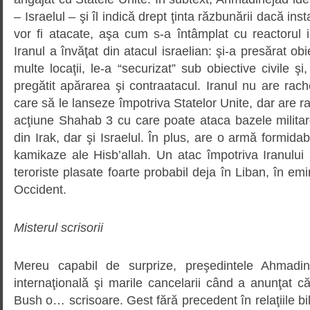
– Israelul – şi îl indică drept ţinta răzbunării dacă inst
vor fi atacate, aşa cum s-a întâmplat cu reactorul 
Iranul a învăţat din atacul israelian: şi-a presărat ob
multe locaţii, le-a “securizat” sub obiective civile şi
pregătit apărarea şi contraatacul. Iranul nu are rach
care să le lanseze împotriva Statelor Unite, dar are 
acţiune Shahab 3 cu care poate ataca bazele militar
din Irak, dar şi Israelul. În plus, are o armă formidabil
kamikaze ale Hisb’allah. Un atac împotriva Iranului 
teroriste plasate foarte probabil deja în Liban, în emir
Occident.
Misterul scrisorii
Mereu capabil de surprize, preşedintele Ahmadin
internaţională şi marile cancelarii când a anunţat că 
Bush o… scrisoare. Gest fără precedent în relaţiile bi