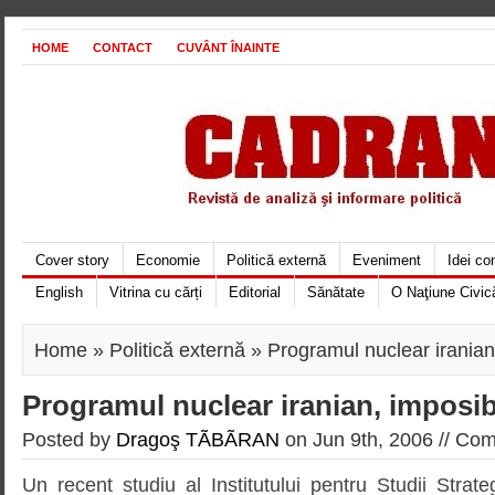
HOME
CONTACT
CUVÂNT ÎNAINTE
Cover story
Economie
Politică externă
Eveniment
Idei c
English
Vitrina cu cărți
Editorial
Sănătate
O Naţiune Civic
Home
»
Politică externă
» Programul nuclear iranian,
Programul nuclear iranian, imposibi
Posted by
Dragoş TÃBÃRAN
on Jun 9th, 2006 //
Com
Un recent studiu al Institutului pentru Studii Strate