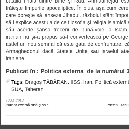
bătălia finală dintre Bine şi Rău. Ahmadinejad es
trăieşte timpurile apocaliptice. În plus, aşa cum cere
care doreşte să lanseze Jihadul, războiul sfânt împotr
să-i explice acestuia de ce filosofia şi religia islamic
să-i acorde şansa trecerii de bună-voie la Islam.
iranian nu şi-a propus să-l convertească pe George 
astfel un nou semnal că este gata de confruntare, c
Armaghedonul dacă Statele Unite sau Israelul atac
iraniene.
Publicat în : Politica externa de la numărul 
Tags:
Dragoş TÃBÃRAN
,
IISS
,
Iran
,
Politică extern
SUA
,
Teheran
« PREVIOUS
Politica externă rusă şi Asia
Prietenii Iran