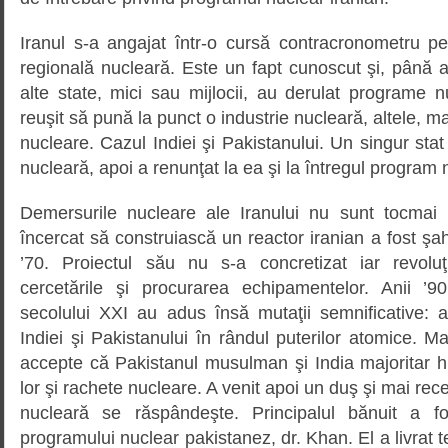
Iranul s-a angajat într-o cursă contracronometru p
regională nucleară. Este un fapt cunoscut şi, până ai
alte state, mici sau mijlocii, au derulat programe 
reuşit să pună la punct o industrie nucleară, altele, ma
nucleare. Cazul Indiei şi Pakistanului. Un singur sta
nucleară, apoi a renunţat la ea şi la întregul program 
Demersurile nucleare ale Iranului nu sunt tocmai 
încercat să construiască un reactor iranian a fost şah
’70. Proiectul său nu s-a concretizat iar revoluţ
cercetările şi procurarea echipamentelor. Anii ’9
secolului XXI au adus însă mutaţii semnificative: a
Indiei şi Pakistanului în rândul puterilor atomice. Ma
accepte că Pakistanul musulman şi India majoritar h
lor şi rachete nucleare. A venit apoi un duş şi mai rec
nucleară se răspândeşte. Principalul bănuit a fo
programului nuclear pakistanez, dr. Khan. El a livrat t