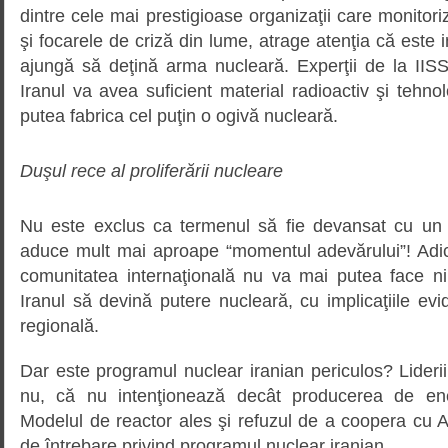
dintre cele mai prestigioase organizaţii care monito
şi focarele de criză din lume, atrage atenţia că este i
ajungă să deţină arma nucleară. Experţii de la II
Iranul va avea suficient material radioactiv şi tehn
putea fabrica cel puţin o ogivă nucleară.
Duşul rece al proliferării nucleare
Nu este exclus ca termenul să fie devansat cu un 
aduce mult mai aproape “momentul adevărului”! Adi
comunitatea internaţională nu va mai putea face n
Iranul să devină putere nucleară, cu implicaţiile evi
regională.
Dar este programul nuclear iranian periculos? Lider
nu, că nu intenţionează decât producerea de ener
Modelul de reactor ales şi refuzul de a coopera cu 
de întrebare privind programul nuclear iranian.