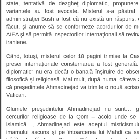
state, tentativă de dezgheţ diplomatic, propunere
variantele au fost evocate. Misterul s-a păstrat 
administraţiei Bush a fost că nu există un răspuns, 
făcut, şi anume să se conformeze acordurilor de mo
AIEA şi să permită inspectorilor internaţionali să revin
iraniene.
Când, totuşi, misterul celor 18 pagini trimise la Ca
presei internaţionale consternarea a fost generală
diplomatic” nu era decât o banală înşiruire de observ
filosofică şi religioasă. Mai mult, după numai câteva 
că preşedintele Ahmadinejad va trimite o nouă scris
Vatican.
Glumele preşedintelui Ahmadinejad nu sunt… gl
cercurilor religioase de la Qom – acolo unde se a
islamică -, Ahmadinejad este adeptul misticismulu
imamului ascuns şi pe întoarcerea lui Mahdi ca sa