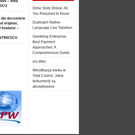
1989 – Nina
SCU
Dime Slots Online: All
You Required to Know
 din decembrie
Dudespin Native-
ul originar,
Language Live Tabellen
l fondator –
Gambling Enterprise
NTINESCU
Best Payment
Approaches: A
Comprehensive Guide
(no title)
Weryfikacja wieku w
Total Casino: Jakie
dokumenty są
akceptowane