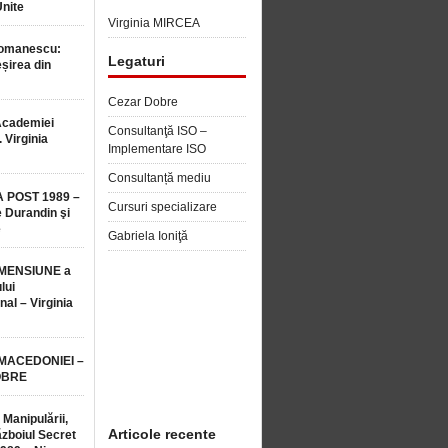
Unite
Virginia MIRCEA
Romanescu:
Legaturi
șirea din
Cezar Dobre
Academiei
Consultanţă ISO –
 Virginia
Implementare ISO
Consultanță mediu
 POST 1989 –
Cursuri specializare
 Durandin şi
e
Gabriela Ioniţă
MENSIUNE a
lui
nal – Virginia
 MACEDONIEI –
OBRE
 Manipulării,
Articole recente
ăzboiul Secret