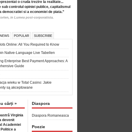
eprezentat o cruda trezire la realitate...
 sub controlul opiniei publice, capitalismul
a democratiei si a economiei de piata.”
orten, in Lumea post-corporatista.
 NEWS
POPULAR
SUBSCRIBE
ots Online: All You Required to Know
in Native-Language Live Tabellen
ng Enterprise Best Payment Approaches: A
hensive Guide
6
acja wieku w Total Casino: Jakie
nty są akceptowane
cu cărți »
Diaspora
astră Virginia
Diaspora Romaneasca
 devenit
l Academiei
Poezie
 Politice a