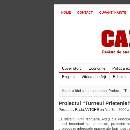
HOME
CONTACT
CUVÂNT ÎNAINTE
Cover story
Economie
Politică e
English
Vitrina cu cărți
Editorial
Home
»
Idei contemporane
» Proiectul “Tur
Proiectul “Turneul Prieteniei
Posted by
Radu ANTOHE
on Mar 8th, 2006 //
La sfârşitul lunii februarie, Alteţa Sa Princ
acest important stat american, proiectul n
promoveze interesele majore ale ţării noastre