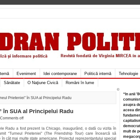
xternă
Eveniment
Idei contemporane
Politică internă
Tehnologie
Sănătate
O Naţiune Civică
Români în lume
©
“In anii ’
neul Prieteniei” în SUA al Principelui Radu
comunismu
asupra de
aceea din
” în SUA al Principelui Radu
fundament
Comments off
capitalis
democrati
ipele Radu a fost prezent la Chicago, inaugurând, o dată cu vizita în
mult de pe
umit “Turneul Prieteniei” (The Friendship Tour) care încearcă să
megacorpo
 în cât mai multe state americane. Proiectul reprezentantului special