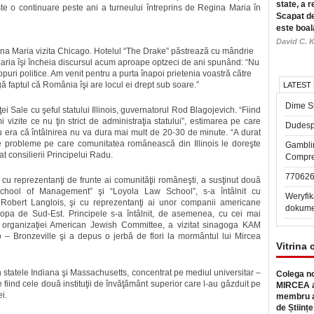
state, a r
te o continuare peste ani a turneului întreprins de Regina Maria în
Scapat de
este boal
David C. K
gina Maria vizita Chicago. Hotelul “The Drake” păstrează cu mândrie
a Maria îşi încheia discursul acum aproape optzeci de ani spunând: “Nu
opuri politice. Am venit pentru a purta înapoi prietenia voastră către
ă faptul că România îşi are locul ei drept sub soare.”
LATEST
Dime Sl
ţei Sale cu şeful statului Illinois, guvernatorul Rod Blagojevich. “Fiind
 vizite ce nu ţin strict de administraţia statului”, estimarea pe care
Dudesp
 era că întâlnirea nu va dura mai mult de 20-30 de minute. “A durat
ie probleme pe care comunitatea românească din Illinois le doreşte
Gambli
at consilierii Principelui Radu.
Compre
77062
 cu reprezentanţi de frunte ai comunităţii româneşti, a susţinut două
chool of Management” şi “Loyola Law School”, s-a întâlnit cu
Weryfik
Robert Langlois, şi cu reprezentanţi ai unor companii americane
dokume
Europa de Sud-Est. Principele s-a întâlnit, de asemenea, cu cei mai
al organizaţiei American Jewish Committee, a vizitat sinagoga KAM
o – Bronzeville şi a depus o jerbă de flori la mormântul lui Mircea
Vitrina 
în statele Indiana şi Massachusetts, concentrat pe mediul universitar –
Colega no
fiind cele două instituţii de învăţământ superior care l-au găzduit pe
MIRCEA a
i.
membru a
de Științe