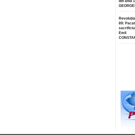
din anul 
GEORGE
Revoluția
89: Pacat
sacrificiu
Emil
CONSTA