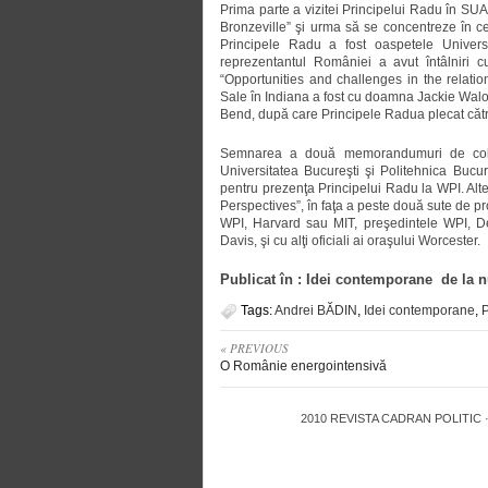
Prima parte a vizitei Principelui Radu în SUA
Bronzeville” şi urma să se concentreze în c
Principele Radu a fost oaspetele Univers
reprezentantul României a avut întâlniri cu
“Opportunities and challenges in the relatio
Sale în Indiana a fost cu doamna Jackie Wal
Bend, după care Principele Radua plecat căt
Semnarea a două memorandumuri de colabo
Universitatea Bucureşti şi Politehnica Bucur
pentru prezenţa Principelui Radu la WPI. Alt
Perspectives”, în faţa a peste două sute de prof
WPI, Harvard sau MIT, preşedintele WPI, D
Davis, şi cu alţi oficiali ai oraşului Worcester.
Publicat în : Idei contemporane de la 
Tags:
Andrei BĂDIN
,
Idei contemporane
,
P
« PREVIOUS
O Românie energointensivă
2010
REVISTA CADRAN POLITIC