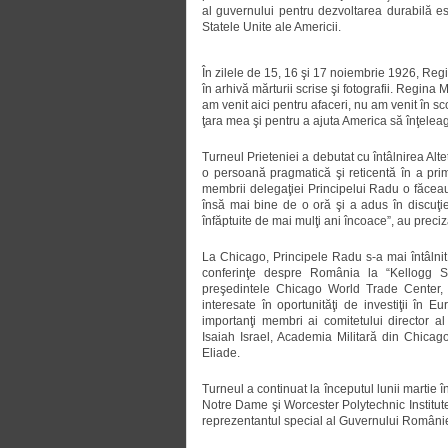
al guvernului pentru dezvoltarea durabilă es
Statele Unite ale Americii.
În zilele de 15, 16 şi 17 noiembrie 1926, Re
în arhivă mărturii scrise şi fotografii. Regin
am venit aici pentru afaceri, nu am venit în sc
ţara mea şi pentru a ajuta America să înţeleag
Turneul Prieteniei a debutat cu întâlnirea Alte
o persoană pragmatică şi reticentă în a primi
membrii delegaţiei Principelui Radu o făceau
însă mai bine de o oră şi a adus în discuţ
înfăptuite de mai mulţi ani încoace”, au preciz
La Chicago, Principele Radu s-a mai întâlnit
conferinţe despre România la “Kellogg S
preşedintele Chicago World Trade Center, 
interesate în oportunităţi de investiţii în 
importanţi membri ai comitetului director 
Isaiah Israel, Academia Militară din Chicag
Eliade.
Turneul a continuat la începutul lunii martie 
Notre Dame şi Worcester Polytechnic Institute 
reprezentantul special al Guvernului Românie