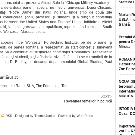
Statelor 
 s-a încheiat cu prezenţa Alteţei Sale la “Chicago Military Academy –
ea de-a doua parte în special pe mediul universitar. După Chicago,
ităţii “Notre Dame” din statul Indiana, unde timp de două zile
Marian 
 conducerea şcolii, profesori şi studenţi şi a susţinut conferinţa
USLA – ie
ns between the United States and Europe”.Ultima întâlnire a Alteţei
transă
orski, state congresswoman republican, reprezentând comitatul South
re Worcester Massachusetts.
Premiul 
pentru Dr.
rare între Worcester Polytechnic Institute, pe de o parte, şi
Mircea
eşti, de partea română, a reprezentat un start concret şi binevenit
eţa Sa a continuat cu susţinerea conferinţei “Romania’s Transatlantic
esori şi studenţi, şi şi-a încheiat vizita întâlnindu-se cu românii de la
ROMÂNIA
ennis D. Berkey, cu decanul departamentului Global Studies, Paul
Catherine
Zoe Petr
numărul 35
NOUA DI
rincipele Radu
,
SUA
,
The Friendship Tour
terorismu
internatio
NEXT »
MIRCEA
Revenirea femeilor în politică
ISTORIA
Cezar D
·
RSS
· Designed by
Theme Junkie
· Powered by
WordPress
Împotriva
vol 1 – R