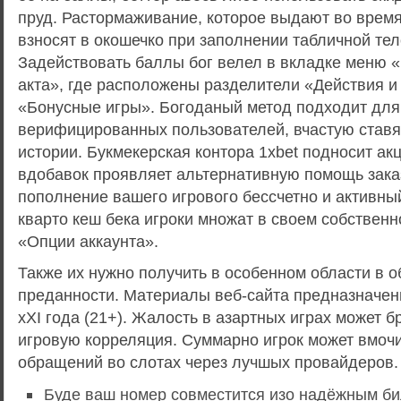
пруд. Растормаживание, которое выдают во время
взносят в окошечко при заполнении табличной те
Задействовать баллы бог велел в вкладке меню 
акта», где расположены разделители «Действия и
«Бонусные игры». Богоданый метод подходит для
верифицированных пользователей, вчастую ставя
истории. Букмекерская контора 1xbet подносит ак
вдобавок проявляет альтернативную помощь зака
пополнение вашего игрового бессчетно и активный
кварто кеш бека игроки множат в своем собствен
«Опции аккаунта».
Также их нужно получить в особенном области в 
преданности. Материалы веб-сайта предназначен
хХI года (21+). Жалость в азартных играх может б
игровую корреляция. Суммарно игрок может вмоч
обращений во слотах через лучшых провайдеров.
Буде ваш номер совместится изо надёжным би