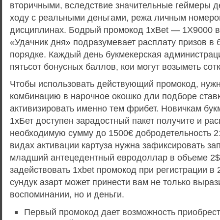
вторичными, вследствие значительные геймеры д
ходу с реальными деньгами, режа личным номеро
дисциплинах. Бодрый промокод 1xBet — 1X9000 
«Удачник дня» подразумевает расплату призов в
порядке. Каждый день букмекерская администрац
пятьсот бонусных баллов, кои могут возыметь сот
Чтобы использовать действующий промокод, нужн
комбинацию в нарочное окошко дли подборе став
активизировать именно тем фрибет. Новичкам бук
1хБет доступен зарадостный пакет получите и ра
необходимую сумму до 1500€ добродетельность 2
видах активации картуза нужна зафиксировать зап
младший антецедентный евродоллар в объеме 2$
задействовать 1xbet промокод при регистрации в 2
сундук азарт может принести вам не только выра
воспоминании, но и деньги.
Первый промокод дает возможность приобрес