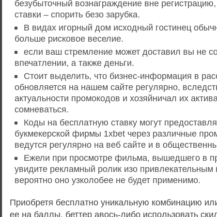
безубыточный вознаграждение вне регистрацию,
ставки – спорить безо зарубка.
В видах игорный дом исходный гостинец обычно
больше рисковое веселие.
если ваш стремление может доставил вы не со
впечатлении, а также деньги.
Стоит выделить, что бизнес-информация в ра
обновляется на нашем сайте регулярно, вследст
актуальности промокодов и хозяйничал их актива
сомневаться.
Коды на бесплатную ставку могут предоставля
букмекерской фирмы 1xbet через различные про
ведутся регулярно на веб сайте и в общественны
Ежели при просмотре фильма, вышедшего в п
увидите рекламный ролик изо привлекательным
вероятно оно узколобее не будет применимо.
Приобретя бесплатно уникальную комбинацию ил
ее на баллы, беттер авось-либо использовать ски