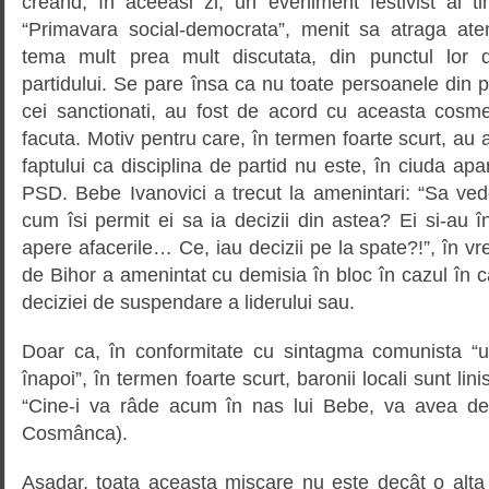
creând, în aceeasi zi, un eveniment festivist al tin
“Primavara social-democrata”, menit sa atraga ate
tema mult prea mult discutata, din punctul lor 
partidului. Se pare însa ca nu toate persoanele din pa
cei sanctionati, au fost de acord cu aceasta cosmet
facuta. Motiv pentru care, în termen foarte scurt, au 
faptului ca disciplina de partid nu este, în ciuda apar
PSD. Bebe Ivanovici a trecut la amenintari: “Sa ved
cum îsi permit ei sa ia decizii din astea? Ei si-au în
apere afacerile… Ce, iau decizii pe la spate?!”, în 
de Bihor a amenintat cu demisia în bloc în cazul în 
deciziei de suspendare a liderului sau.
Doar ca, în conformitate cu sintagma comunista “u
înapoi”, în termen foarte scurt, baronii locali sunt lini
“Cine-i va râde acum în nas lui Bebe, va avea de
Cosmânca).
Asadar, toata aceasta miscare nu este decât o alta 