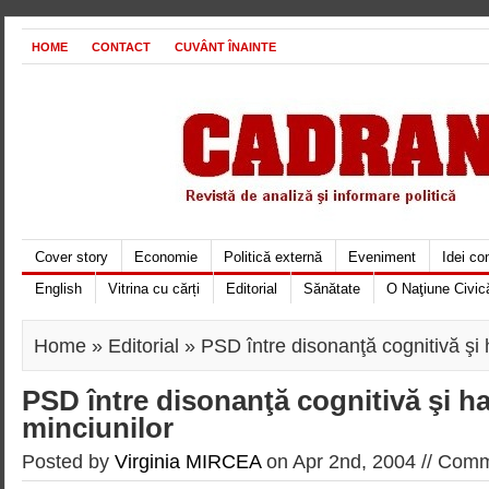
HOME
CONTACT
CUVÂNT ÎNAINTE
Cover story
Economie
Politică externă
Eveniment
Idei c
English
Vitrina cu cărți
Editorial
Sănătate
O Naţiune Civic
Home
»
Editorial
» PSD între disonanţă cognitivă şi h
PSD între disonanţă cognitivă şi ha
minciunilor
Posted by
Virginia MIRCEA
on Apr 2nd, 2004 //
Comme