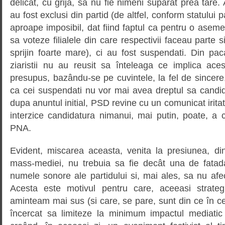
delicat, cu grija, sa nu fie nimeni suparat prea tare. A
au fost exclusi din partid (de altfel, conform statului p
aproape imposibil, dat fiind faptul ca pentru o aseme
sa voteze filialele din care respectivii faceau parte
sprijin foarte mare), ci au fost suspendati. Din pacat
ziaristii nu au reusit sa înteleaga ce implica ace
presupus, bazându-se pe cuvintele, la fel de sincer
ca cei suspendati nu vor mai avea dreptul sa candid
dupa anuntul initial, PSD revine cu un comunicat irita
interzice candidatura nimanui, mai putin, poate, a 
PNA.
Evident, miscarea aceasta, venita la presiunea, d
mass-mediei, nu trebuia sa fie decât una de fatad
numele sonore ale partidului si, mai ales, sa nu afe
Acesta este motivul pentru care, aceeasi strate
aminteam mai sus (si care, se pare, sunt din ce în c
încercat sa limiteze la minimum impactul mediatic