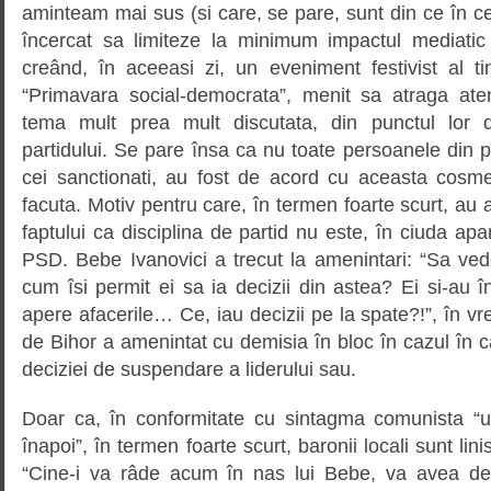
aminteam mai sus (si care, se pare, sunt din ce în c
încercat sa limiteze la minimum impactul mediatic
creând, în aceeasi zi, un eveniment festivist al tin
“Primavara social-democrata”, menit sa atraga ate
tema mult prea mult discutata, din punctul lor 
partidului. Se pare însa ca nu toate persoanele din pa
cei sanctionati, au fost de acord cu aceasta cosmet
facuta. Motiv pentru care, în termen foarte scurt, au 
faptului ca disciplina de partid nu este, în ciuda apar
PSD. Bebe Ivanovici a trecut la amenintari: “Sa ved
cum îsi permit ei sa ia decizii din astea? Ei si-au în
apere afacerile… Ce, iau decizii pe la spate?!”, în 
de Bihor a amenintat cu demisia în bloc în cazul în 
deciziei de suspendare a liderului sau.
Doar ca, în conformitate cu sintagma comunista “u
înapoi”, în termen foarte scurt, baronii locali sunt lini
“Cine-i va râde acum în nas lui Bebe, va avea de