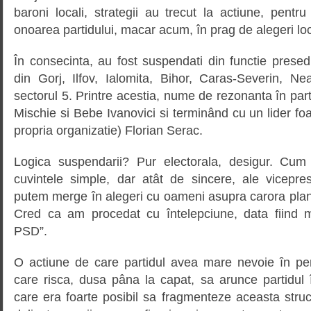
baroni locali, strategii au trecut la actiune, pent
onoarea partidului, macar acum, în prag de alegeri lo
În consecinta, au fost suspendati din functie presedin
din Gorj, Ilfov, Ialomita, Bihor, Caras-Severin, Ne
sectorul 5. Printre acestia, nume de rezonanta în par
Mischie si Bebe Ivanovici si terminând cu un lider foa
propria organizatie) Florian Serac.
Logica suspendarii? Pur electorala, desigur. Cum 
cuvintele simple, dar atât de sincere, ale vicepre
putem merge în alegeri cu oameni asupra carora planea
Cred ca am procedat cu întelepciune, data fiind m
PSD”.
O actiune de care partidul avea mare nevoie în pers
care risca, dusa pâna la capat, sa arunce partidul 
care era foarte posibil sa fragmenteze aceasta struct