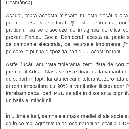
Cosmânca).
Asadar, toata aceasta miscare nu este decât o alta 
pentru presa si electorat. Şi asta pentru ca, oricâ
partidului sa se disocieze de imaginea de clica c
prezent Partidul Social Democrat, acesta nu poate s
de campanie electorala, de resursele importante (în
pe care le pun la dispozitia partidului acesti baroni.
Astfel încât, anuntata “toleranta zero” fata de corupt
premierul Adrian Nastase, este doar o alta varianta de p
de suport în fapt. Iar atunci când toleranta zero fata d
ei (prin impozitare cu 90% a veniturilor ilicite) apar 
întrebam daca liderii PSD se afla în disonanta cognitiv
un hatis al minciunii.
În ultimele luni, semnalele mass-mediei si ale societati
ce în ce mai agresive la adresa baronilor locali ai PD