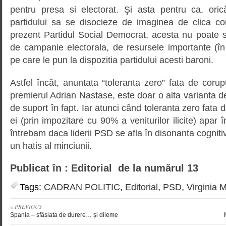
pentru presa si electorat. Şi asta pentru ca, oricâ
partidului sa se disocieze de imaginea de clica c
prezent Partidul Social Democrat, acesta nu poate s
de campanie electorala, de resursele importante (în
pe care le pun la dispozitia partidului acesti baroni.
Astfel încât, anuntata “toleranta zero” fata de corupt
premierul Adrian Nastase, este doar o alta varianta de p
de suport în fapt. Iar atunci când toleranta zero fata d
ei (prin impozitare cu 90% a veniturilor ilicite) apar 
întrebam daca liderii PSD se afla în disonanta cognitiv
un hatis al minciunii.
Publicat în : Editorial de la numărul 13
Tags:
CADRAN POLITIC
,
Editorial
,
PSD
,
Virginia
« PREVIOUS
Spania – sfâsiata de durere… şi dileme