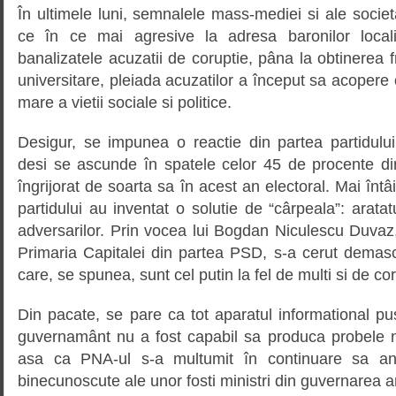
În ultimele luni, semnalele mass-mediei si ale societa
ce în ce mai agresive la adresa baronilor loca
banalizatele acuzatii de coruptie, pâna la obtinerea f
universitare, pleiada acuzatilor a început sa acopere 
mare a vietii sociale si politice.
Desigur, se impunea o reactie din partea partidul
desi se ascunde în spatele celor 45 de procente di
îngrijorat de soarta sa în acest an electoral. Mai întâi
partidului au inventat o solutie de “cârpeala”: arata
adversarilor. Prin vocea lui Bogdan Niculescu Duvaz, 
Primaria Capitalei din partea PSD, s-a cerut demasc
care, se spunea, sunt cel putin la fel de multi si de coru
Din pacate, se pare ca tot aparatul informational pus
guvernamânt nu a fost capabil sa produca probele 
asa ca PNA-ul s-a multumit în continuare sa an
binecunoscute ale unor fosti ministri din guvernarea a