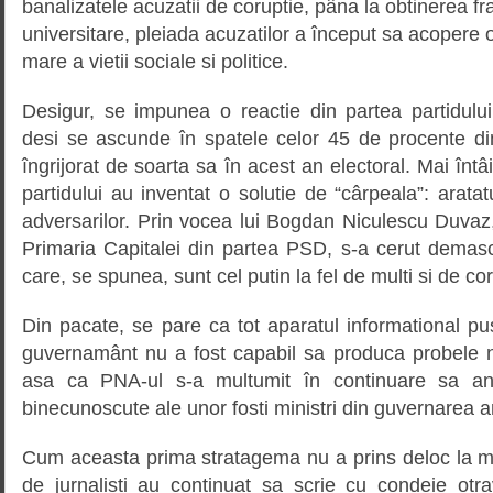
banalizatele acuzatii de coruptie, pâna la obtinerea fra
universitare, pleiada acuzatilor a început sa acopere o
mare a vietii sociale si politice.
Desigur, se impunea o reactie din partea partidul
desi se ascunde în spatele celor 45 de procente di
îngrijorat de soarta sa în acest an electoral. Mai întâi
partidului au inventat o solutie de “cârpeala”: arata
adversarilor. Prin vocea lui Bogdan Niculescu Duvaz, 
Primaria Capitalei din partea PSD, s-a cerut demasc
care, se spunea, sunt cel putin la fel de multi si de coru
Din pacate, se pare ca tot aparatul informational pus
guvernamânt nu a fost capabil sa produca probele 
asa ca PNA-ul s-a multumit în continuare sa an
binecunoscute ale unor fosti ministri din guvernarea a
Cum aceasta prima stratagema nu a prins deloc la ma
de jurnalisti au continuat sa scrie cu condeie otrav