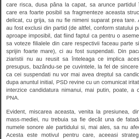
care risca, dusa pâna la capat, sa arunce partidul 
care era foarte posibil sa fragmenteze aceasta struct
delicat, cu grija, sa nu fie nimeni suparat prea tare. A
au fost exclusi din partid (de altfel, conform statului p
aproape imposibil, dat fiind faptul ca pentru o aseme
sa voteze filialele din care respectivii faceau parte
sprijin foarte mare), ci au fost suspendati. Din pacat
ziaristii nu au reusit sa înteleaga ce implica ace
presupus, bazându-se pe cuvintele, la fel de sincer
ca cei suspendati nu vor mai avea dreptul sa candid
dupa anuntul initial, PSD revine cu un comunicat irita
interzice candidatura nimanui, mai putin, poate, a 
PNA.
Evident, miscarea aceasta, venita la presiunea, d
mass-mediei, nu trebuia sa fie decât una de fatad
numele sonore ale partidului si, mai ales, sa nu afe
Acesta este motivul pentru care, aceeasi strate