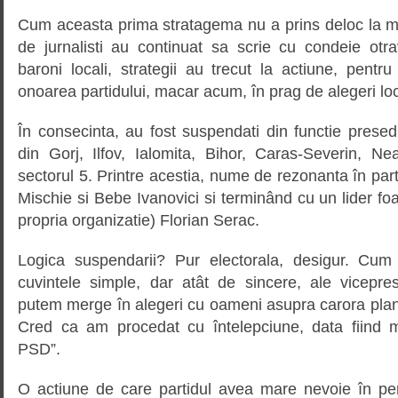
Cum aceasta prima stratagema nu a prins deloc la ma
de jurnalisti au continuat sa scrie cu condeie otrav
baroni locali, strategii au trecut la actiune, pent
onoarea partidului, macar acum, în prag de alegeri lo
În consecinta, au fost suspendati din functie presedin
din Gorj, Ilfov, Ialomita, Bihor, Caras-Severin, Ne
sectorul 5. Printre acestia, nume de rezonanta în par
Mischie si Bebe Ivanovici si terminând cu un lider foa
propria organizatie) Florian Serac.
Logica suspendarii? Pur electorala, desigur. Cum 
cuvintele simple, dar atât de sincere, ale vicepre
putem merge în alegeri cu oameni asupra carora planea
Cred ca am procedat cu întelepciune, data fiind m
PSD”.
O actiune de care partidul avea mare nevoie în pers