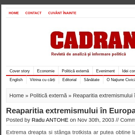
HOME
CONTACT
CUVÂNT ÎNAINTE
Cover story
Economie
Politică externă
Eveniment
Idei c
English
Vitrina cu cărți
Editorial
Sănătate
O Naţiune Civic
Home
»
Politică externă
» Reaparitia extremismului 
Reaparitia extremismului în Europ
Posted by
Radu ANTOHE
on Nov 30th, 2003 //
Comme
Extrema dreapta si stânga trotkista ar putea obtine la