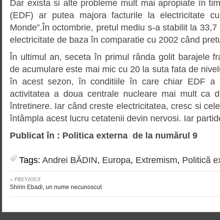
Dar exista si alte probleme mult mai apropiate în tim
(EDF) ar putea majora facturile la electricitate c
Monde”.În octombrie, pretul mediu s-a stabilit la 33
electricitate de baza în comparatie cu 2002 când pre
În ultimul an, seceta în primul rânda golit barajele fr
de acumulare este mai mic cu 20 la suta fata de nivelu
în acest sezon, în conditiile în care chiar EDF a 
activitatea a doua centrale nucleare mai mult ca 
întretinere. Iar când creste electricitatea, cresc si cele
întâmpla acest lucru cetatenii devin nervosi. Iar partid
Publicat în : Politica externa de la numărul 9
Tags:
Andrei BĂDIN
,
Europa
,
Extremism
,
Politică e
« PREVIOUS
Shirin Ebadi, un nume necunoscut