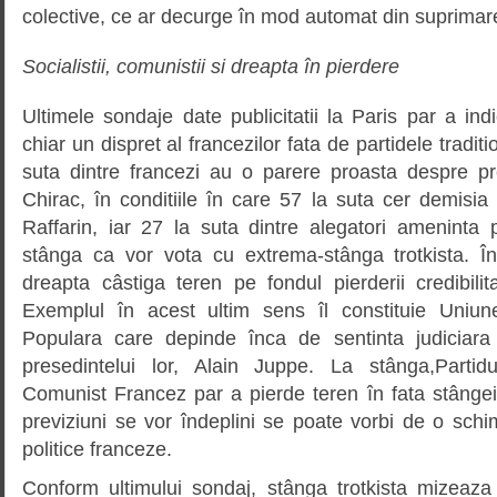
colective, ce ar decurge în mod automat din suprimarea
Socialistii, comunistii si dreapta în pierdere
Ultimele sondaje date publicitatii la Paris par a i
chiar un dispret al francezilor fata de partidele tradit
suta dintre francezi au o parere proasta despre pr
Chirac, în conditiile în care 57 la suta cer demisia
Raffarin, iar 27 la suta dintre alegatori ameninta p
stânga ca vor vota cu extrema-stânga trotkista. Î
dreapta câstiga teren pe fondul pierderii credibilita
Exemplul în acest ultim sens îl constituie Uniun
Populara care depinde înca de sentinta judiciar
presedintelui lor, Alain Juppe. La stânga,Partidu
Comunist Francez par a pierde teren în fata stângei
previziuni se vor îndeplini se poate vorbi de o sch
politice franceze.
Conform ultimului sondaj, stânga trotkista mizeaz