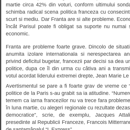
martie circa 42% din voturi, conform ultimului sond
schimba radical scena politica franceza cu consecin
scurt si mediu. Dar Franta are si alte probleme. Econ
încât Parisul poate fi obligat sa suporte nu numai s
economic.
Franta are probleme foarte grave. Dincolo de situat
anumita izolare internationala si nerespectarea a
privind deficitul bugetar, francezii par decisi sa dea 
politice, dupa ce îl din urma cu câtiva ani a trans
votul acordat liderului extremei drepte, Jean Marie Le
Avertismentul se pare a fi foarte grav de vreme ce 
politice de la Paris s-au grabit sa ia atitudine. “Numer
temem ca iarna francezilor nu va trece fara probleme
în luna martie, cu alegeri regionale cu rezultate deza
democratice”, scrie, de exemplu, Jacques Attali 
presedinte al Republicii Franceze, Francois Mitterrand,
de saptamânalul “L Express”.