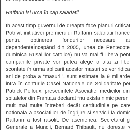
Raffarin îsi urca în cap salariatii
În acest timp guvernul de dreapta face planuri critica
Potrivit initiativei premierului Raffarin salariatii franc
pentru obtinerea fondurilor necesare asi
dependenteÎncepând din 2005, lunea de Pentecote
duminica Rusaliilor catolice) nu va mai fi libera pentru
companiile private vor putea alege o alta zi libe
scontate în urma aplicarii acestor masuri se vor ridica
ani de proba a “masurii”, sunt estimate la 9 miliard
intra în conturile Casei Nationale de Solidaritate 
Patrick Pelloux, presedintele Asociatiei medicilor din
spitalelor din Franta,a declarat “nu exista nimic peren 
mult mai multe întrebari decât certitudinile pe car
nationala a asociatiilor de îngrijire si servicii la dom
Raffarin a fost rasolit. De asemenea, Secretarul g
Generale a Muncii, Bernard Thibault, nu doreste re