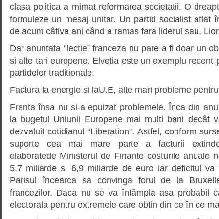
clasa politica a mimat reformarea societatii. O dreapt
formuleze un mesaj unitar. Un partid socialist aflat î
de acum câtiva ani când a ramas fara liderul sau, Lion
Dar anuntata “lectie” franceza nu pare a fi doar un ob
si alte tari europene. Elvetia este un exemplu recent 
partidelor traditionale.
Factura la energie si laU.E, alte mari probleme pentru
Franta însa nu si-a epuizat problemele. Înca din anu
la bugetul Uniunii Europene mai multi bani decât v
dezvaluit cotidianul “Liberation”. Astfel, conform surse
suporte cea mai mare parte a facturii extinderii
elaboratede Ministerul de Finante costurile anuale ne
5,7 miliarde si 6,9 miliarde de euro iar deficitul va
Parisul încearca sa convinga forul de la Bruxel
francezilor. Daca nu se va întâmpla asa probabil 
electorala pentru extremele care obtin din ce în ce mai