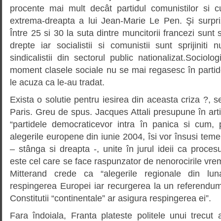
procente mai mult decât partidul comunistilor si 
extrema-dreapta a lui Jean-Marie Le Pen. Şi surpri
Între 25 si 30 la suta dintre muncitorii francezi sunt 
drepte iar socialistii si comunistii sunt sprijiniti 
sindicalistii din sectorul public nationalizat.Sociolo
moment clasele sociale nu se mai regasesc în partide
le acuza ca le-au tradat.
Exista o solutie pentru iesirea din aceasta criza ?, se
Paris. Greu de spus. Jacques Attali presupune în arti
“partidele democraticevor intra în panica si cum, 
alegerile europene din iunie 2004, îsi vor însusi teme
– stânga si dreapta -, unite în jurul ideii ca proces
este cel care se face raspunzator de nenorocirile vremii
Mitterand crede ca “alegerile regionale din lu
respingerea Europei iar recurgerea la un referendu
Constitutii “continentale” ar asigura respingerea ei”.
Fara îndoiala, Franta plateste politele unui trecut