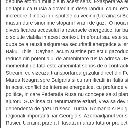
depune eforturi multiple in acest sens. Exasperarea 
de faptul ca Rusia a dovedit in dese randuri ca nu es
incredere, fiindca in disputele cu vecinii (Ucraina si Be
masuri dure sinonime stoparii livrarii de gaz. O nou
diversificarea accesului la resursele energetice, iar b
o solutie viabila in acest context. In efortul sau este 
dupa ce a reusit asigurarea securitatii energetice a Is
Baku- Tblisi- Ceyhan, acum sustine proiectul gazoduc
reduce din potentialul de amenintare rus la adresa UE
momentul de fata este amenintat serios de o contraof
Stream, ce vizeaza transportarea gazului direct din F
Marea Neagra spre Bulgaria si cu ramificatii in Italia si
In acest conflict de interese energetice, cu profunde v
politice, in care Federatia Rusa nu concepe sa-si pia
ajutorul SUA insa cu nenumarate ezitari, vrea sa devi
dependenta de gazul rusesc, Turcia, Romania si Bulga
regionali importanti, iar Georgia si Azerbaidjanul vo
Rusiei, Ucraina pare a fi lasata in afara tuturor proiec