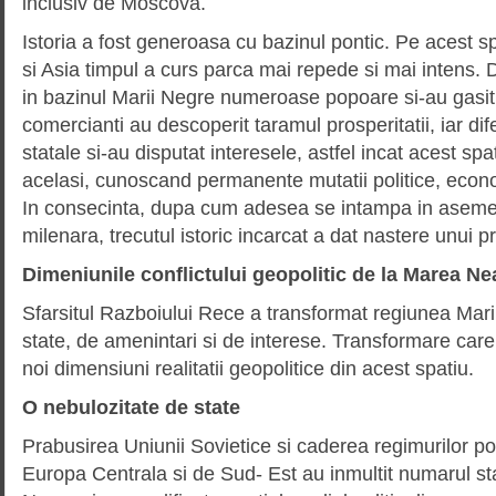
inclusiv de Moscova.
Istoria a fost generoasa cu bazinul pontic. Pe acest sp
si Asia timpul a curs parca mai repede si mai intens. 
in bazinul Marii Negre numeroase popoare si-au gasit 
comercianti au descoperit taramul prosperitatii, iar dife
statale si-au disputat interesele, astfel incat acest spa
acelasi, cunoscand permanente mutatii politice, econo
In consecinta, dupa cum adesea se intampa in aseme
milenara, trecutul istoric incarcat a dat nastere unui 
Dimeniunile conflictului geopolitic de la Marea Ne
Sfarsitul Razboiului Rece a transformat regiunea Mari
state, de amenintari si de interese. Transformare care,
noi dimensiuni realitatii geopolitice din acest spatiu.
O nebulozitate de state
Prabusirea Uniunii Sovietice si caderea regimurilor pol
Europa Centrala si de Sud- Est au inmultit numarul sta