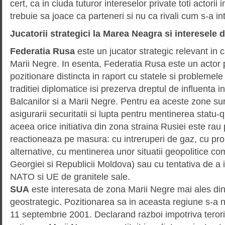
cert, ca in ciuda tuturor intereselor private toti actorii 
trebuie sa joace ca parteneri si nu ca rivali cum s-a 
Jucatorii strategici la Marea Neagra si interesele 
Federatia Rusa
este un jucator strategic relevant in 
Marii Negre. In esenta, Federatia Rusa este un actor p
pozitionare distincta in raport cu statele si problemel
traditiei diplomatice isi prezerva dreptul de influenta 
Balcanilor si a Marii Negre. Pentru ea aceste zone su
asigurarii securitatii si lupta pentru mentinerea statu-
aceea orice initiativa din zona straina Rusiei este rau
reactioneaza pe masura: cu intreruperi de gaz, cu pr
alternative, cu mentinerea unor situatii geopolitice co
Georgiei si Republicii Moldova) sau cu tentativa de a
NATO si UE de granitele sale.
SUA
este interesata de zona Marii Negre mai ales di
geostrategic. Pozitionarea sa in aceasta regiune s-a 
11 septembrie 2001. Declarand razboi impotriva teror