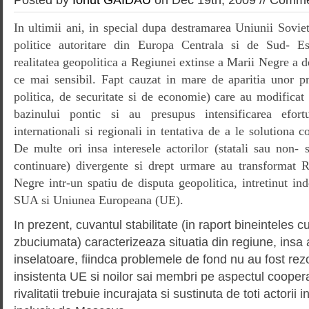
In ultimii ani, in special dupa destramarea Uniunii Soviet
politice autoritare din Europa Centrala si de Sud- Est
realitatea geopolitica a Regiunei extinse a Marii Negre a d
ce mai sensibil. Fapt cauzat in mare de aparitia unor pr
politica, de securitate si de economie) care au modificat 
bazinului pontic si au presupus intensificarea efortur
internationali si regionali in tentativa de a le solutiona c
De multe ori insa interesele actorilor (statali sau non- s
continuare) divergente si drept urmare au transformat 
Negre intr-un spatiu de disputa geopolitica, intretinut in
SUA si Uniunea Europeana (UE).
In prezent, cuvantul stabilitate (in raport bineinteles c
zbuciumata) caracterizeaza situatia din regiune, insa
inselatoare, fiindca problemele de fond nu au fost re
insistenta UE si noilor sai membri pe aspectul cooperar
rivalitatii trebuie incurajata si sustinuta de toti actorii i