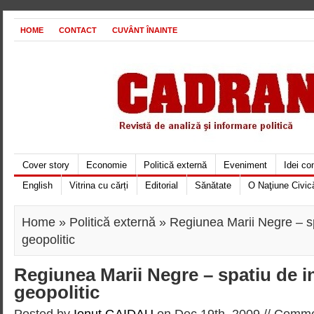
HOME
CONTACT
CUVÂNT ÎNAINTE
Cover story
Economie
Politică externă
Eveniment
Idei c
English
Vitrina cu cărți
Editorial
Sănătate
O Naţiune Civic
Home
»
Politică externă
» Regiunea Marii Negre – sp
geopolitic
Regiunea Marii Negre – spatiu de i
geopolitic
Posted by
Ionut GAIDAU
on Dec 19th, 2009 //
Commen