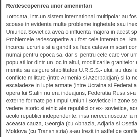
Re/descoperirea unor amenintari
Totodata, intr-un sistem international multipolar au fos
scoase in evidenta multe probleme inghetate sau ine
Uniunea Sovietica avea o influenta majora in acest sp
Problemele redescoperite au fost cele interetnice. Sta
incurca lucrurile si a gandit sa faca cateva miscari co
numai pentru epoca sa, dar si pentru cele care vor ur
populatiilor dintr-un loc in altul, modificarile granitelor 
menite sa asigure stabilitatea U.R.S.S.- ului, au dus l
conflicte militare (intre Armenia si Azerbaidjan) si la 
escaladeze in lupte armate (intre Ucraina si Federatia
opera lui Stalin nu era indeajuns, Federatia Rusa si-a
externe formate pe timpul Uniunii Sovietice in zone se
vedere istoric si etnic ale republicilor ex- sovietice,
acolo republici independente, insa nerecunoscute la ni
aceasta cauza, Georgia (cu Abhazia, Adjaria si Oseti
Moldova (cu Transnistria) s-au trezit in astfel de confl