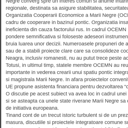
Negre converg spre un interes comun si anume intarire
regionale, destinata sa asigure stabilitatea, securitate
Organizatia Cooperarii Economice a Marii Negre (OCE
cadru de cooperare in bazinul pontic. Organizatia insa
ineficienta din cauza factorului rus. In cadrul OCEMN
pondere semnificativa si foloseste adeseori instrumen
bruia luarea unor decizii. Numeroasele propuneri de a
sau de a stabili proiecte clare care sa consolideze c
Neagra, inclusiv romanesti, nu au putut trece peste a
Totusi, in ultimul timp, statele membre OCEMN au reus
importante in vederea crearii unui spatiu pontic integr
si magistrala Marii Negre. In afara proiectelor conve
UE propune asistenta financiara pentru dezvoltarea “c
O discutie pe acest subiect va avea loc in cadrul unei
si se asteapta ca unele state riverane Marii Negre sa
de initiativa europeana.
Tinand cont de un trecut istoric turbulent si de un pre
masura, discutiile si proiectele integratoare comune s