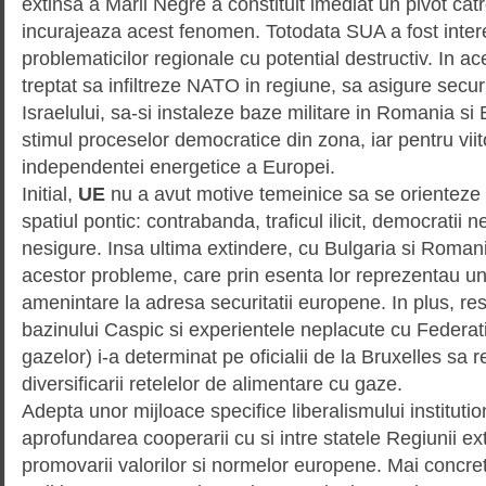
extinsa a Marii Negre a constituit imediat un pivot catr
incurajeaza acest fenomen. Totodata SUA a fost inter
problematicilor regionale cu potential destructiv. In a
treptat sa infiltreze NATO in regiune, sa asigure secur
Israelului, sa-si instaleze baze militare in Romania si 
stimul proceselor democratice din zona, iar pentru vii
independentei energetice a Europei.
Initial,
UE
nu a avut motive temeinice sa se orienteze 
spatiul pontic: contrabanda, traficul ilicit, democratii 
nesigure. Insa ultima extindere, cu Bulgaria si Romani
acestor probleme, care prin esenta lor reprezentau un
amenintare la adresa securitatii europene. In plus, re
bazinului Caspic si experientele neplacute cu Federat
gazelor) i-a determinat pe oficialii de la Bruxelles sa 
diversificarii retelelor de alimentare cu gaze.
Adepta unor mijloace specifice liberalismului institutio
aprofundarea cooperarii cu si intre statele Regiunii ex
promovarii valorilor si normelor europene. Mai concret,