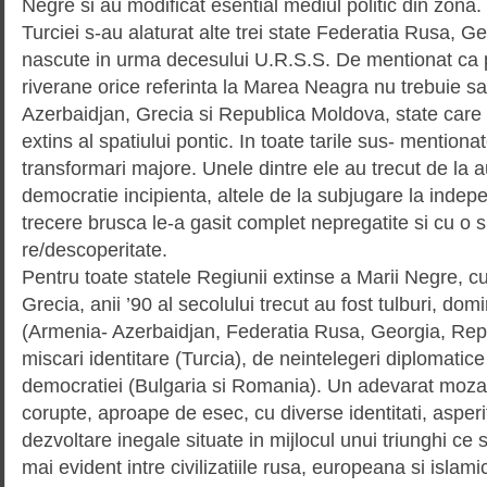
Negre si au modificat esential mediul politic din zona.
Turciei s-au alaturat alte trei state Federatia Rusa, Ge
nascute in urma decesului U.R.S.S. De mentionat ca 
riverane orice referinta la Marea Neagra nu trebuie s
Azerbaidjan, Grecia si Republica Moldova, state care
extins al spatiului pontic. In toate tarile sus- mention
transformari majore. Unele dintre ele au trecut de la a
democratie incipienta, altele de la subjugare la inde
trecere brusca le-a gasit complet nepregatite si cu 
re/descoperitate.
Pentru toate statele Regiunii extinse a Marii Negre, c
Grecia, anii ’90 al secolului trecut au fost tulburi, dom
(Armenia- Azerbaidjan, Federatia Rusa, Georgia, Rep
miscari identitare (Turcia), de neintelegeri diplomatic
democratiei (Bulgaria si Romania). Un adevarat mozai
corupte, aproape de esec, cu diverse identitati, asperit
dezvoltare inegale situate in mijlocul unui triunghi ce s
mai evident intre civilizatiile rusa, europeana si islami