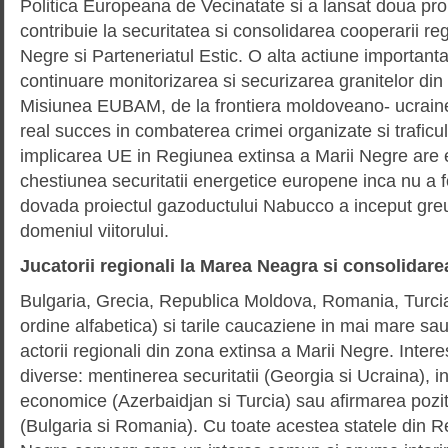
Politica Europeana de Vecinatate si a lansat doua pro
contribuie la securitatea si consolidarea cooperarii re
Negre si Parteneriatul Estic. O alta actiune importanta
continuare monitorizarea si securizarea granitelor din
Misiunea EUBAM, de la frontiera moldoveano- ucrain
real succes in combaterea crimei organizate si traficulu
implicarea UE in Regiunea extinsa a Marii Negre are e
chestiunea securitatii energetice europene inca nu a f
dovada proiectul gazoductului Nabucco a inceput gre
domeniul viitorului.
Jucatorii regionali la Marea Neagra si consolidare
Bulgaria, Grecia, Republica Moldova, Romania, Turcia
ordine alfabetica) si tarile caucaziene in mai mare s
actorii regionali din zona extinsa a Marii Negre. Inter
diverse: mentinerea securitatii (Georgia si Ucraina), in
economice (Azerbaidjan si Turcia) sau afirmarea pozitie
(Bulgaria si Romania). Cu toate acestea statele din R