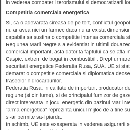
in vederea combaterii terorismului si democratizarii lor
Competitia comerciala energetica
Si, ca o adevarata cireasa de pe tort, conflictul geopo
nu ar avea nici un farmec daca nu ar exista dimensi
capabila sa sustina o competitie intensa comerciala si
Regiunea Marii Negre s-a evidentiat in ultimii douaze
comercial important, asta datorita faptului ca se afla i
Caspic, extrem de bogat in combustibili. Drept urmare
securitatii energetice Federatia Rusa, SUA, UE si sta
demarat o competitie comerciala si diplomatica deosebita
traseelor hidrocarburilor.
Federatia Rusa, in calitate de important producator de
regiune (si din lume), si de principalul furnizor de gaze
direct interesata in jocul energetic din bazinul Marii
“arma energetica” reprezinta unicul mijloc de a tine s
si-ar permite sa-l piarda.
In schimb, UE este exasperata in vederea asigurarii se