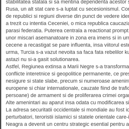
stabilitatea statala si sa mentina dependenta acestor 
Rusa, un alt stat care s-a luptat cu secesionismul. C
de republici si regiuni diverse din punct de vedere ide
a trezit cu intentia Ceceniei, o mica republica caucazi
parasi federatia. Puterea centrala a reactionat prompt,
unor miscari asemanatoare in zona era imens si in u
cecene a recastigat se pare influenta, insa viitorul este
urma, Turcia s-a vazut nevoita sa faca fata rebelilor ku
astazi nu si-a gasit solutionarea.
Astfel, Regiunea extinsa a Marii Negre s-a transforma
conflicte interetnice si geopolitice permanente, ce pr
nesigure si state slabe, precum si numeroase ameninta
europene si chiar internationale, cauzate fiind de trafic
persoane) de armament si de proliferarea crimei organ
Alte amenintari au aparut insa odata cu modificarea si
La adresa securitatii occidentale si mondiale au fost ide
perturbatori, teroristii islamici si statele orientale care
Neagra a devenit un centru strategic esential pentru a