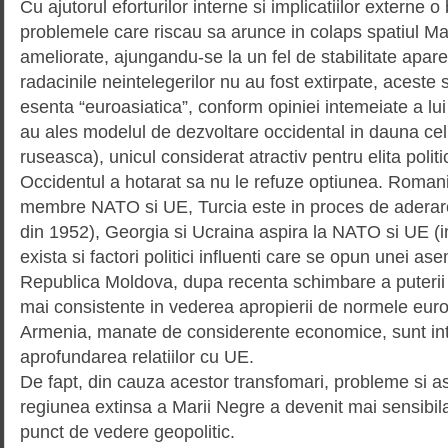
Cu ajutorul eforturilor interne si implicatiilor externe 
problemele care riscau sa arunce in colaps spatiul Ma
ameliorate, ajungandu-se la un fel de stabilitate apare
radacinile neintelegerilor nu au fost extirpate, aceste s
esenta “euroasiatica”, conform opiniei intemeiate a lu
au ales modelul de dezvoltare occidental in dauna celu
ruseasca), unicul considerat atractiv pentru elita politi
Occidentul a hotarat sa nu le refuze optiunea. Romani
membre NATO si UE, Turcia este in proces de ader
din 1952), Georgia si Ucraina aspira la NATO si UE (i
exista si factori politici influenti care se opun unei as
Republica Moldova, dupa recenta schimbare a puterii p
mai consistente in vederea apropierii de normele euro
Armenia, manate de considerente economice, sunt in
aprofundarea relatiilor cu UE.
De fapt, din cauza acestor transfomari, probleme si as
regiunea extinsa a Marii Negre a devenit mai sensibila
punct de vedere geopolitic.