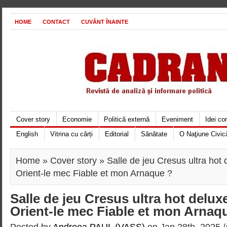
HOME
CONTACT
CUVÂNT ÎNAINTE
Cover story
Economie
Politică externă
Eveniment
Idei c
English
Vitrina cu cărți
Editorial
Sănătate
O Naţiune Civic
Home
»
Cover story
» Salle de jeu Cresus ultra hot 
Orient-le mec Fiable et mon Arnaque ?
Salle de jeu Cresus ultra hot delux
Orient-le mec Fiable et mon Arnaq
Posted by
Andreea PAUL (VASS)
on Jan 28th, 2025 /