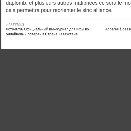
daplomb, et plusieurs autres matibnees ce sera le moy
cela permettra pour reorienter le sinc alliance.
« PREVIOUS
Лото-Клуб Официальный веб-журнал для игры во
Appareil à dess
онлайновый лотереи в Стране Казахстане