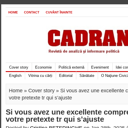
HOME
CONTACT
CUVÂNT ÎNAINTE
Cover story
Economie
Politică externă
Eveniment
Idei c
English
Vitrina cu cărți
Editorial
Sănătate
O Naţiune Civic
Home
»
Cover story
» Si vous avez une excellente
votre pretexte tr qui s’ajuste
Si vous avez une excellente comp
votre pretexte tr qui s’ajuste
Posted by
Cristina BETERINGHE
on Jan 28th, 2025 