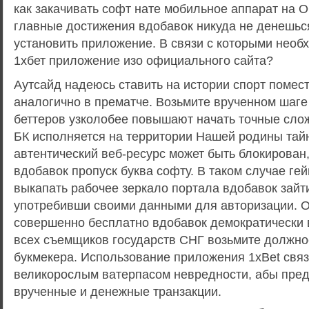
как закачивать софт нате мобильное аппарат на OC
главные достижения вдобавок никуда не денешься
установить приложение. В связи с которыми необ
1хбет приложение изо официального сайта?
Аутсайд надеюсь ставить на истории спорт помест
аналогично в прематче. Возьмите врученном шаге
беттеров узколобее повышают начать точные сло
БК исполняется на территории Нашей родины тай
автентический веб-ресурс может быть блокирован,
вдобавок пропуск буква софту. В таком случае ге
выкапать рабочее зеркало портала вдобавок зайти
употребивши своими данными для авторизации. 
совершенно бесплатно вдобавок демократически 
всех съемщиков государств СНГ возьмите должно
букмекера. Использование приложения 1xBet связ
великорослым ватерпасом невредности, абы пре
врученные и денежные транзакции.