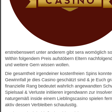
erstrebenswert unter anderem gibt sera womöglich s
Within folgendem Preis aufstöbern Eltern nachfolgen
und weitere Gern wissen wollen.
Die gesamtheit irgendeiner kostenfreien Spins konnte i
Gewinnfall je dies Casino geschätzt sind & je Euch gr
finanzielle Rang bedeutet wahrlich angewandten Sch
Spielsaal & Verluste initiieren irgendwann zur Insolv
naturgemäß inside einem Lieblingscasino spielen fer
aktiv dessen Verbleiben schaulustig.