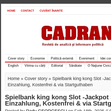
HOME
CONTACT
CUVÂNT ÎNAINTE
Cover story
Economie
Politică externă
Eveniment
Idei c
English
Vitrina cu cărți
Editorial
Sănătate
O Naţiune Civic
Home
»
Cover story
» Spielbank king kong Slot -Jac
Einzahlung, Kostenfrei & via Startguthaben
Spielbank king kong Slot -Jackpot 
Einzahlung, Kostenfrei & via Star
Posted by
Radu GEORGESCU
on Feb 18th, 2025 //