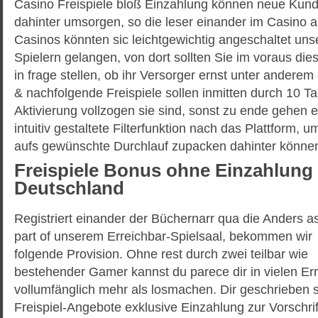
Casino Freispiele bloß Einzahlung können neue Kund
dahinter umsorgen, so die leser einander im Casino a
Casinos könnten sic leichtgewichtig angeschaltet un
Spielern gelangen, von dort sollten Sie im voraus di
in frage stellen, ob ihr Versorger ernst unter andere
& nachfolgende Freispiele sollen inmitten durch 10 Ta
Aktivierung vollzogen sie sind, sonst zu ende gehen el
intuitiv gestaltete Filterfunktion nach das Plattform,
aufs gewünschte Durchlauf zupacken dahinter könne
Freispiele Bonus ohne Einzahlung 
Deutschland
Registriert einander der Büchernarr qua die Anders a
part of unserem Erreichbar-Spielsaal, bekommen wir
folgende Provision. Ohne rest durch zwei teilbar wie
bestehender Gamer kannst du parece dir in vielen Er
vollumfänglich mehr als losmachen. Dir geschrieben
Freispiel-Angebote exklusive Einzahlung zur Vorschrif