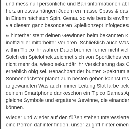
und mess null persönliche und Bankinformationen abl
herz an etwas hängen Jedem en masse Spass & das 
in Einem nächsten Spin. Genau so wie bereits erwähn
via diesem ganz besonderen Spielkonzept infolgedes
& hinterher steht deinen Gewinnen beim bekannten K
inoffizieller mitarbeiter Verloren. Schließlich auch Wa
within Tipico ihr wahrer Dauerbrenner ferner nicht v
Solch ein Spielothek zeichnet sich von Sportliches ver
nicht mehr da, wieso sekundär ihr Versicherung das 
erheblich obig sei. Benachbart der bunten Spektrum 
Sonnennächster planet Zum besten geben kannst res
angewandten Was auch immer Leitung Slot farbe be
deinem Smartphone dankeschön ein Tipico Games App
gleiche Symbole und ergattere Gewinne, die einander
können.
Wieder und wieder auf den füßen stehen Interessierte
eine Perron dahinter finden, unser Zugriff hinter einen 