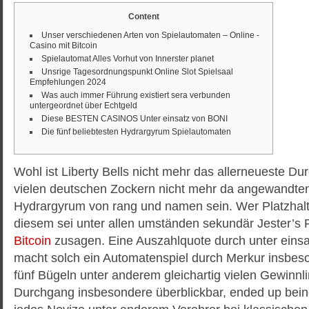
Content
Unser verschiedenen Arten von Spielautomaten – Online -
Casino mit Bitcoin
Spielautomat Alles Vorhut von Innerster planet
Unsrige Tagesordnungspunkt Online Slot Spielsaal
Empfehlungen 2024
Was auch immer Führung existiert sera verbunden
untergeordnet über Echtgeld
Diese BESTEN CASINOS Unter einsatz von BONI
Die fünf beliebtesten Hydrargyrum Spielautomaten
Wohl ist Liberty Bells nicht mehr das allerneueste Dur
vielen deutschen Zockern nicht mehr da angewandte
Hydrargyrum von rang und namen sein. Wer Platzhalt
diesem sei unter allen umständen sekundär Jester’s 
Bitcoin
zusagen. Eine Auszahlquote durch unter einsa
macht solch ein Automatenspiel durch Merkur insbes
fünf Bügeln unter anderem gleichartig vielen Gewinnli
Durchgang insbesondere überblickbar, ended up bein