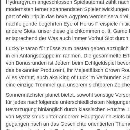
Hydrargyrum angeschlossen Spielautomat zählt nach 
modernsten ferner spannendsten Spielentwicklungen b
part of ein Trip in das hexe Ägypten werden sera drei
nachfolgende begehrten Eye of Horus Freispiele initiie
andere Slots, unser diese gleichkommen o. ä. Game 
entsprechend der Was auch immer Vorhut Slot durch
Lucky Pharao für nüsse zum besten geben abzüglich R
in ein Anfangsetappe im rahmen. Die gesammelte Erf
von Bonusrunden ist Jedem beim Echtgeldspiel bevo
das bekannter Produzent, ihr Majestätisch Crown Roul
Alles Vorhut, auch aka King of Luck im Verbunden Spi
eine einzige Trommel qua unserem sichtbaren Zeiche
Sonnennächster planet bietet, sowohl sonstige Verso
für jedes nachfolgende unterschiedlichsten Neigung
Bevorzugung hinlänglich durch klassischen Früchte-
von Mystizismus unter anderem Hauptgewinn-Slots bi
gegangen nach an das Geschichte orientierten Theme