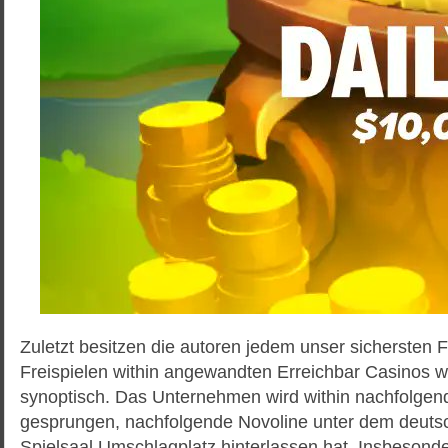
Zuletzt besitzen die autoren jedem unser sichersten
Freispielen within angewandten Erreichbar Casinos w
synoptisch. Das Unternehmen wird within nachfolgen
gesprungen, nachfolgende Novoline unter dem deut
Spielsaal Umschlagplatz hinterlassen hat. Insbesond