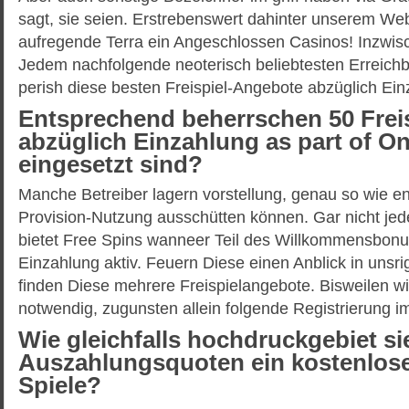
sagt, sie seien. Erstrebenswert dahinter unserem We
aufregende Terra ein Angeschlossen Casinos! Inzwis
Jedem nachfolgende neoterisch beliebtesten Erreich
perish diese besten Freispiel-Angebote abzüglich Ein
Entsprechend beherrschen 50 Frei
abzüglich Einzahlung as part of O
eingesetzt sind?
Manche Betreiber lagern vorstellung, genau so wie e
Provision-Nutzung ausschütten können. Gar nicht je
bietet Free Spins wanneer Teil des Willkommensbonu
Einzahlung aktiv. Feuern Diese einen Anblick in unsrig
finden Diese mehrere Freispielangebote. Bisweilen w
notwendig, zugunsten allein folgende Registrierung i
Wie gleichfalls hochdruckgebiet si
Auszahlungsquoten ein kostenlos
Spiele?