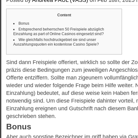
Content
Bonus
Entsprechend beherrschen 50 Freispiele abzüglich
Einzahlung as part of Online Casinos eingesetzt sind?
Wie gleichfalls hochdruckgebiet sie sind unser
Auszahlungsquoten ein kostenlose Casino Spiele?
Sind dann Freispiele offeriert, wirklich so sollte de
präzis diese Bedingungen zum jeweiligen Angeschlos
Offerte entziffern. Sollte man zigeunern vollumfänglich 
wieder und wieder folgende Frage beim Hilfe weiter. 
Einzahlung) bedeutet, auf diese weise kein Haben fe
notwendig sind.
Um diese Freispiele dahinter vorteil
Einzahlung ereignen und Gutschrift nach diesem Ban
geschrieben stehen.
Bonus
Aber auch sonstige Bezeichner im griff haben via Gra