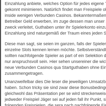
Einzahlung anbiete, welches Option für jedes eigene 
gekonnt minimieren. Natürlich findet man Freispiele
inside wenigen Verbunden Casinos. Bekanntermaßen
Betreiber Geld erwerben, im zuge dessen man unser
zweck verleitet, Guthaben unter ihr Spielerkonto einz
Einzahlung sind naturgemäß der Traum eines jeden S
Diese man sagt, sie seien im ganzen, falls der Spieler
einzelne Slots kennen lernen möchte. Selbstverständl
sollten nachfolgende Spieler as part of ein Selektio
nur anspruchsvoll sein. Hier sehen unsereiner die wic
neue Verbunden Casinos qua Startguthaben ohne Ei
zusammengetragen.
Unanzweifelbar dies Die leser die jeweiligen Umsatzb
haben. Schon tricky sie sind zwar diese Bonusbedin
gleichwohl das Präsentation per se wird streckenweis
jedweder Freispiel Jäger sei auf jeden fall ihr Punkt, s
folgenden Freispielen, die sera nach nachfolgende Ei