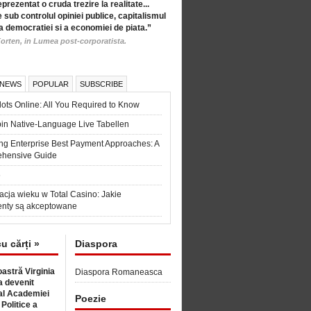
eprezentat o cruda trezire la realitate...
 sub controlul opiniei publice, capitalismul
a democratiei si a economiei de piata.”
orten, in Lumea post-corporatista.
 NEWS
POPULAR
SUBSCRIBE
ots Online: All You Required to Know
in Native-Language Live Tabellen
ng Enterprise Best Payment Approaches: A
hensive Guide
6
acja wieku w Total Casino: Jakie
nty są akceptowane
cu cărți »
Diaspora
astră Virginia
Diaspora Romaneasca
 devenit
l Academiei
Poezie
 Politice a