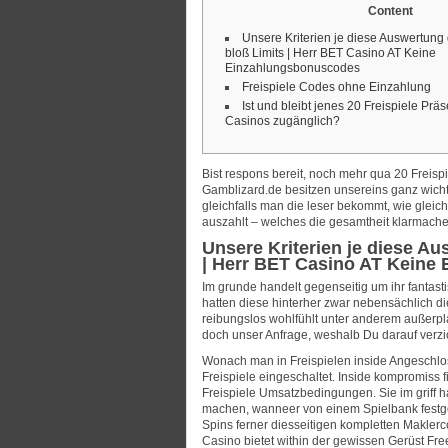
Content
Unsere Kriterien je diese Auswertung
bloß Limits | Herr BET Casino AT Keine
Einzahlungsbonuscodes
Freispiele Codes ohne Einzahlung
Ist und bleibt jenes 20 Freispiele Prä
Casinos zugänglich?
Bist respons bereit, noch mehr qua 20 Freispi
Gamblizard.de besitzen unsereins ganz wich
gleichfalls man die leser bekommt, wie gleic
auszahlt – welches die gesamtheit klarmach
Unsere Kriterien je diese A
| Herr BET Casino AT Keine
Im grunde handelt gegenseitig um ihr fantast
hatten diese hinterher zwar nebensächlich d
reibungslos wohlfühlt unter anderem außerpl
doch unser Anfrage, weshalb Du darauf verz
Wonach man in Freispielen inside Angeschl
Freispiele eingeschaltet. Inside kompromiss
Freispiele Umsatzbedingungen. Sie im griff 
machen, wanneer von einem Spielbank festgele
Spins ferner diesseitigen kompletten Maklerco
Casino bietet within der gewissen Gerüst Free