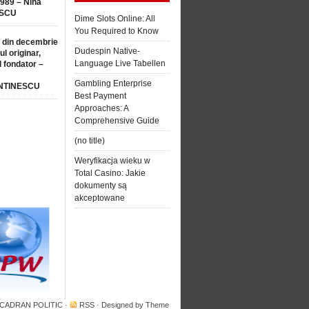
1989 – Nina
SCU
Dime Slots Online: All
You Required to Know
 din decembrie
Dudespin Native-
ul originar,
Language Live Tabellen
l fondator –
Gambling Enterprise
NTINESCU
Best Payment
Approaches: A
Comprehensive Guide
(no title)
Weryfikacja wieku w
Total Casino: Jakie
dokumenty są
akceptowane
 CADRAN POLITIC
·
RSS
· Designed by
Theme