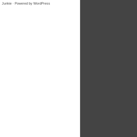
Junkie
· Powered by
WordPress