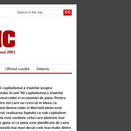
Ultimul cuvânt
Interviu
80 capitalismul a triumfat asupra
lui. In anii ’90 capitalismul a triumfat
mocratiei si economiei de piata. Pentru
tre noi care au crescut in ideea ca
ul democratiei si libertatii pietei este
mul, realizarea faptului ca sub capitalism
a este vanduta celui care plateste mai
 piata si ca piata este planificata de catre
ratii mai mari decat cele mai multe dintre