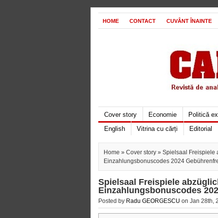
HOME
CONTACT
CUVÂNT ÎNAINTE
Cover story
Economie
Politică e
English
Vitrina cu cărți
Editorial
Home
»
Cover story
» Spielsaal Freispiele
Einzahlungsbonuscodes 2024 Gebührenfre
Spielsaal Freispiele abzügl
Einzahlungsbonuscodes 2024
Posted by
Radu GEORGESCU
on Jan 28th, 