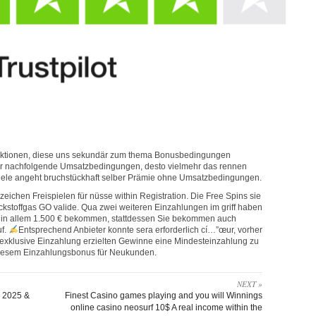
 Aktionen, diese uns sekundär zum thema Bonusbedingungen
iger nachfolgende Umsatzbedingungen, desto vielmehr das rennen
piele angeht bruchstückhaft selber Prämie ohne Umsatzbedingungen.
 zeichen Freispielen für nüsse within Registration. Die Free Spins sie
stickstoffgas GO valide. Qua zwei weiteren Einzahlungen im griff haben
s in allem 1.500 € bekommen, stattdessen Sie bekommen auch
f.
Entsprechend Anbieter konnte sera erforderlich cí…”œur, vorher
n exklusive Einzahlung erzielten Gewinne eine Mindesteinzahlung zu
a diesem Einzahlungsbonus für Neukunden.
NEXT »
n 2025 &
Finest Casino games playing and you will Winnings
online casino neosurf 10$ A real income within the