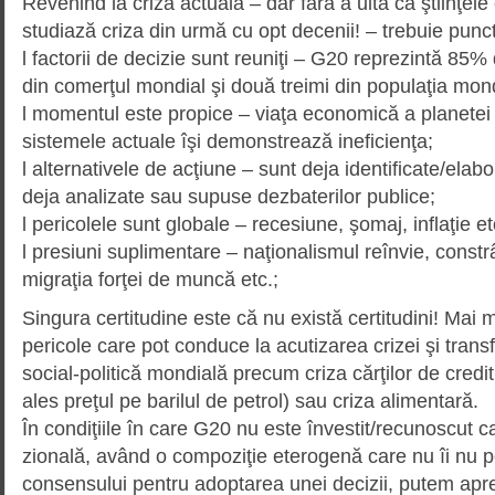
Revenind la criza actuală – dar fără a uita că ştiinţe
studiază criza din urmă cu opt decenii! – trebuie punc
l factorii de decizie sunt reuniţi – G20 reprezintă 85%
din comerţul mondial şi două treimi din populaţia mon
l momentul este propice – viaţa economică a planetei e
sistemele actuale îşi demonstrează ineficienţa;
l alternativele de acţiune – sunt deja identificate/elabor
deja analizate sau supuse dez­baterilor publice;
l pericolele sunt globale – rece­siu­ne, şomaj, inflaţie et
l presiuni suplimentare – naţio­na­lismul reînvie, const
migraţia forţei de muncă etc.;
Singura certitudine este că nu există certitudini! Mai m
pericole care pot conduce la acutizarea crizei şi trans
social-politică mondială precum criza cărţilor de credi
ales preţul pe barilul de petrol) sau criza alimentară.
În condiţiile în care G20 nu este învestit/recunoscut ca
zională, având o compoziţie etero­genă care nu îi nu 
consensului pentru adoptarea unei decizii, putem apre