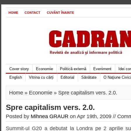
HOME
CONTACT
CUVÂNT ÎNAINTE
Cover story
Economie
Politică externă
Eveniment
Idei c
English
Vitrina cu cărți
Editorial
Sănătate
O Naţiune Civic
Home
»
Economie
» Spre capitalism vers. 2.0.
Spre capitalism vers. 2.0.
Posted by
Mihnea GRAUR
on Apr 19th, 2009 //
Comme
Summit-ul G20 a debutat la Londra pe 2 aprilie sub