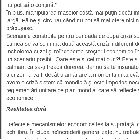
nu pot să o conţină.”
În plus, manipularea maselor costă mai puţin decât i
largă. Pâine şi circ. Iar când nu pot să mai ofere nici 
prăbuşesc.
Scenariile construite pentru perioa­da de după criză s
Lumea se va schimba după această criză indiferent de
Încheierea crizei şi reînce­pe­rea creşterii economice 
un scenariu posibil. Oare este şi cel mai bun?! Este su
calmant ca să-ţi treacă durerea, dar nu să te însănăto
a crizei nu va fi decât o amânare a momentului adevă
avem o criză sistemică mondială şi este imperios nece
reglementări unitare pe plan mondial care să reflecte 
economice.
Realitatea dură
Defectele mecanismelor econo­mice ies la suprafaţă, da
echilibru. În ciuda neîn­cre­derii generalizate, nu treb