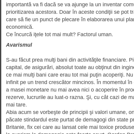
importantă va fi dacă se va ajunge la un inventar com
prioritizarea acestora. Doar în aceste condiţii se pot tr
care să fie un punct de plecare în elaborarea unui pla
economică.
Ce încurcă iţele tot mai mult? Factorul uman.
Avarismul
S-au făcut prea mulţi bani din activităţile financiare. 
capital, de asigurări, absolut toate au obţinut din ingine
ce mai mulţi bani care erau tot mai puţin acoperiţi. N
infinit pe un trend crescător min­cinos. În momentul în 
a masei monetare nu mai avea nici o acoperire în produ
rezerve, lucrurile au luat-o razna. Şi, cu cât cazi de ma
mai tare.
Abia acum se vorbeşte de principii şi valori umane, one
păcate stindardul este purtat de demagogi din stat
Britanie, fix cei care au lansat cele mai toxice produs