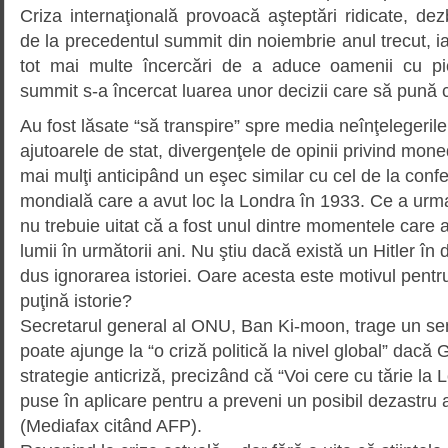
Criza internaţională provoacă aşteptări ridicate, dez
de la precedentul summit din noiembrie anul trecut, ia
tot mai multe încercări de a aduce oamenii cu pi
summit s-a încercat luarea unor decizii care să pună c
Au fost lăsate “să transpire” spre media neînţelegeril
aju­toarele de stat, divergenţele de opinii privind mone
mai mulţi anticipând un eşec similar cu cel de la con
mondială care a avut loc la Londra în 1933. Ce a urma
nu trebuie uitat că a fost unul dintre momentele car
lumii în următorii ani. Nu ştiu dacă există un Hitler în 
dus ignorarea istoriei. Oare acesta este mo­tivul pentr
puţină istorie?
Secretarul general al ONU, Ban Ki-moon, trage un se
poate ajunge la “o criză politică la nivel global” dac
strategie anticriză, precizând că “Voi cere cu tărie la 
puse în aplicare pentru a preveni un posibil dezastru 
(Mediafax citând AFP).