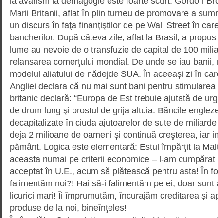
la avarism la demagogie este foarte scurt. Gordon Bro
Marii Britanii, aflat în plin turneu de promovare a summ
un discurs în faţa finan­ţiştilor de pe Wall Street în 
bancherilor. După câteva zile, aflat la Brasil, a propus 
lume au nevoie de o transfuzie de capital de 100 milia
relansarea comerţului mondial. De unde se iau banii,
modelul aliatului de nădejde SUA. În aceeaşi zi în car
Angliei declara că nu mai sunt bani pentru stimularea
britanic declară: “Europa de Est trebuie ajutată de u
de drum lung şi prostul de grija altuia. Băncile englez
decapitalizate în ciuda ajutoarelor de sute de miliarde 
deja 2 milioane de oameni şi continuă creşterea, iar im
pământ. Logica este elementară: Estul împărţit la Malt
aceasta numai pe criterii economice – l-am cum­părat 
acceptat în U.E., acum să plătească pentru asta! În f
falimentăm noi?! Hai să-i falimentăm pe ei, doar sunt
licurici mari! Îi împrumutăm, încurajăm creditarea şi 
produse de la noi, bineînţeles!