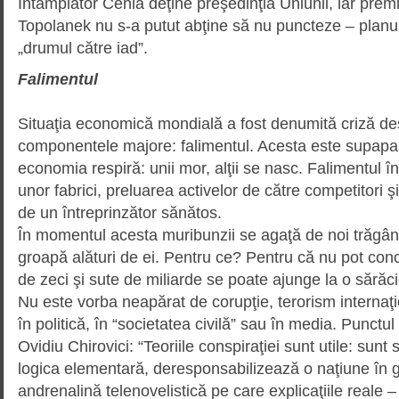
Întâmplător Cehia deţine preşe­dinţia Uniunii, iar prem
Topolanek nu s-a putut abţine să nu puncteze – planu
„drumul către iad”.
Falimentul
Situaţia economică mondială a fost denumită criză deşi
componentele majore: falimentul. Aces­ta este supapa 
economia respiră: unii mor, alţii se nasc. Falimentul
unor fabrici, preluarea activelor de că­tre competitori ş
de un întreprinzător sănătos.
În momentul acesta muribunzii se agaţă de noi trăgân
groapă alături de ei. Pentru ce? Pentru că nu pot con
de zeci şi sute de miliarde se poate ajunge la o sărăc
Nu este vorba neapărat de corupţie, terorism internaţion
în politică, în “societatea civilă” sau în media. Punct
Ovidiu Chirovici: “Teoriile conspiraţiei sunt utile: sunt 
logica elementară, deres­pon­sabilizează o naţiune în 
andrenalină telenovelistică pe care explicaţiile reale 