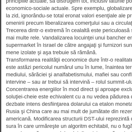
principiile actuale, să distrugem tot, inclusiv laturile poz
economico-sociale actuale. Spre exemplu, globalizare
la zid, ignorându-se total eronat valori esenţiale ale pro
omenirii precum libe­ralizarea comerţului sau a circulaţi
Trecerea dintr-o extremă în cealaltă este periculoasă 
mai multe rele. Vandalizarea locuinţei unui bancher en
supermarket în Israel de către angajaţi şi furnizori s
mene izolate şi aşa trebuie să rămână.
Transformarea realităţii economice dure într-o realitate
este astăzi pericolul numărul unu în lume, înaintea tero
mediului, sărăciei şi analfa­be­tis­mului, mafiei sau conf
intervine – sau ar trebui să inter­vină – rolul summit-u
Concentrarea energiilor în mod direct şi aproape exclu
soluţiei-cheie este echivalent cu a nu vedea pădurea 
dezbate intens desfiinţarea dolarului ca etalon monetar
Rusia şi China care au mai mult de jumă­tate din rez
americană. Modificarea structurii DST-ului reprezintă 
sura în care urmăreşte un algoritm echi­tabil, nu o fugă 