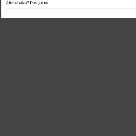
A trecut criza? Desigur nu