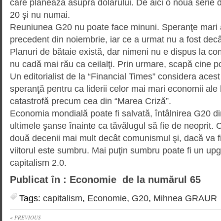
care planează asupra dolarului. De aici o nouă serie d
20 şi nu numai.
Reuniunea G20 nu poate face mi­nuni. Speranţe mari a
precedent din noiembrie, iar ce a urmat nu a fost decâ
Planuri de bătaie există, dar ni­meni nu e dispus la 
nu cadă mai rău ca ceilalţi. Prin urmare, scapă cine p
Un editorialist de la “Financial Ti­mes” considera aces
speranţă pentru ca liderii celor mai mari economii ale 
catastrofă precum cea din “Marea Criză”.
Economia mondială poate fi sal­va­tă, întâlnirea G20 di
ultimele şanse înainte ca tăvălugul să fie de neoprit. C
două decenii mai mult decât comu­nis­mul şi, dacă va fi
viitorul este sumbru. Mai puţin sumbru poate fi un up
capitalism 2.0.
Publicat în : Economie de la numărul 65
Tags:
capitalism
,
Economie
,
G20
,
Mihnea GRAUR
« PREVIOUS