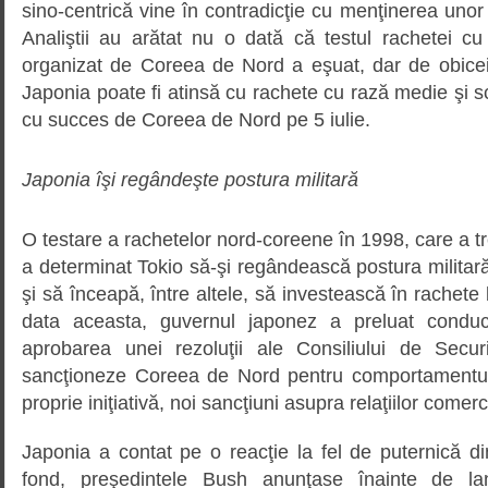
sino-centrică vine în contradicţie cu menţinerea unor 
Analiştii au arătat nu o dată că testul rachetei c
organizat de Coreea de Nord a eşuat, dar de obicei
Japonia poate fi atinsă cu rachete cu rază medie şi sc
cu succes de Coreea de Nord pe 5 iulie.
Japonia îşi regândeşte postura militară
O testare a rachetelor nord-coreene în 1998, care a tr
a determinat Tokio să-şi regândească postura militară
şi să înceapă, între altele, să investească în rachete
data aceasta, guvernul japonez a preluat conduce
aprobarea unei rezoluţii ale Consiliului de Sec
sancţioneze Coreea de Nord pentru comportamentul 
proprie iniţiativă, noi sancţiuni asupra relaţiilor come
Japonia a contat pe o reacţie la fel de puternică d
fond, preşedintele Bush anunţase înainte de la