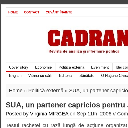
HOME
CONTACT
CUVÂNT ÎNAINTE
Cover story
Economie
Politică externă
Eveniment
Idei c
English
Vitrina cu cărți
Editorial
Sănătate
O Naţiune Civic
Home
»
Politică externă
» SUA, un partener capricio
SUA, un partener capricios pentru
Posted by
Virginia MIRCEA
on Sep 11th, 2006 //
Comm
Testul rachetei cu rază lungă de acţiune organiz