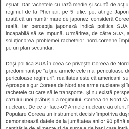
eşuat. Dar rachetele cu rază medie şi scurtă de acţi
regimul de la Phenian, pe 5 iulie, pot atinge Japon
arată că un număr mare de japonezi consideră Core
reală, iar percepţia japoneză indică politica SUA
incapabilă să se impună. Urmărirea, de către SUA, a
soluţionarea problemei rachetelor nord-coreene împi
pe un plan secundar.
Deşi politica SUA în ceea ce priveşte Coreea de Nor
predominant pe “a ţine armele cele mai periculoase d
periculoase regimuri”, realitatea este că americanii su
Aproape sigur Coreea de Nord are arme nucleare şi înc
rachetele cu care să le transporte. Şi nu există perspe
cazului unei prăbuşiri a regimului, Coreea de Nord să
nucleare. De ce ar face-o? Armele nucleare au oferit
Populare Coreea un instrument decisiv împotriva duşm
demonstrează datele de la jumătatea anilor 90 până a
cantităţile de alimente şi de sumele de bani care intr