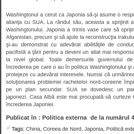
Washingtonul a cerut ca Japonia să-şi asume o respo
alianţa cu SUA. La rândul său, aceasta a sprijinit ap
Washingtonului. Japonia a trimis vase care să sprij
Afganistan, precum şi să ajute la reconstrucţia Irakului.
şi-au demonstrat cu adevărat abilităţile de conducă
pacifistă a ţării pentru a deveni un aliat mai respons
la nivel global. Toate demersurile guvernului d
încrederea pe care o au în politica Washingtonului şi 
protejeze cu adevărat interesele. Numai că urmărirea
soluţionarea problemei rachetelor nord-coreene împi
pe un plan secundar. SUA se dovedesc un parte
japonezi. Casa Albă este mai procupată să curteze
încrederea Japoniei.
Publicat în : Politica externa de la numărul 
Tags:
China
,
Coreea de Nord
,
Japonia
,
Politică ext