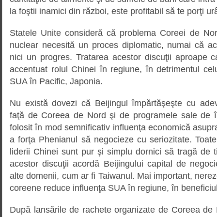
la foştii inamici din război, este profitabil să te porţi urâ
Statele Unite consideră că problema Coreei de Nor
nuclear necesită un proces diplomatic, numai că a
nici un progres. Tratarea acestor discuţii aproape 
accentuat rolul Chinei în regiune, în detrimentul celu
SUA în Pacific, Japonia.
Nu există dovezi că Beijingul împărtăşeşte cu ad
faţă de Coreea de Nord şi de programele sale de î
folosit în mod semnificativ influenţa economică asup
a forţa Phenianul să negocieze cu seriozitate. Toat
liderii Chinei sunt pur şi simplu dornici să tragă de 
acestor discuţii acordă Beijingului capital de nego
alte domenii, cum ar fi Taiwanul. Mai important, nere
coreene reduce influenţa SUA în regiune, în beneficiul
După lansările de rachete organizate de Coreea de