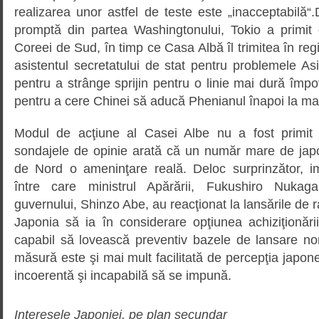
realizarea unor astfel de teste este „inacceptabilă“.
promptă din partea Washingtonului, Tokio a primit 
Coreei de Sud, în timp ce Casa Albă îl trimitea în reg
asistentul secretatului de stat pentru problemele Asi
pentru a strânge sprijin pentru o linie mai dură împo
pentru a cere Chinei să aducă Phenianul înapoi la mas
Modul de acţiune al Casei Albe nu a fost primit
sondajele de opinie arată că un număr mare de jap
de Nord o ameninţare reală. Deloc surprinzător, imp
între care ministrul Apărării, Fukushiro Nukaga
guvernului, Shinzo Abe, au reacţionat la lansările d
Japonia să ia în considerare opţiunea achiziţionăr
capabil să lovească preventiv bazele de lansare no
măsură este şi mai mult facilitată de percepţia japon
incoerentă şi incapabilă să se impună.
Interesele Japoniei, pe plan secundar