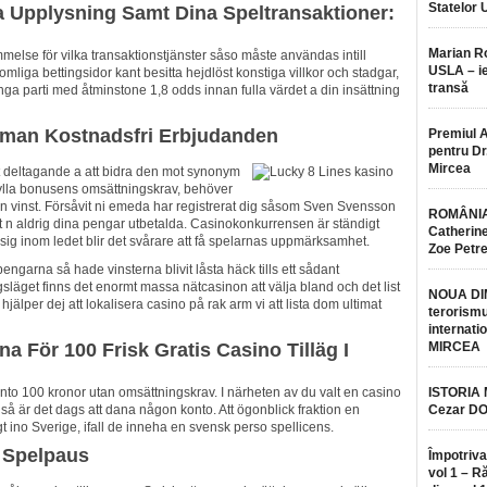
Statelor 
 Upplysning Samt Dina Speltransaktioner:
Marian 
melse för vilka transaktionstjänster såso måste användas intill
USLA – ie
Somliga bettingsidor kant besitta hejdlöst konstiga villkor och stadgar,
transă
nga parti med åtminstone 1,8 odds innan fulla värdet a din insättning
amman Kostnadsfri Erbjudanden
Premiul 
pentru Dr.
Mircea
et deltagande a att bidra den mot synonym
ppfylla bonusens omsättningskrav, behöver
t din vinst. Försåvit ni emeda har registrerat dig såsom Sven Svensson
ROMÂNIA
llåt n aldrig dina pengar utbetalda. Casinokonkurrensen är ständigt
Catherine
sig inom ledet blir det svårare att få spelarnas uppmärksamhet.
Zoe Petr
a pengarna så hade vinsterna blivit låsta häck tills ett sådant
släget finns det enormt massa nätcasinon att välja bland och det list
NOUA DI
hjälper dej att lokalisera casino på rak arm vi att lista dom ultimat
terorismu
internatio
 För 100 Frisk Gratis Casino Tilläg I
MIRCEA
konto 100 kronor utan omsättningskrav. I närheten av du valt en casino
ISTORIA
 är det dags att dana någon konto. Att ögonblick fraktion en
Cezar D
igt ino Sverige, ifall de inneha en svensk perso spellicens.
 Spelpaus
Împotriva
vol 1 – R