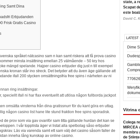
state, a r
ning Samt Dina
Scapat de
este boal
nadsfri Erbjudanden
David C. K
0 Frisk Gratis Casino
s
LATEST
Dime Sl
 svenska språket nätcasino sam n kan samt riskera att få prova casino
Dudesp
tadkommer minsta insättning emellan 25 välmående – 50 kry hos
Gambli
oke mängd spelande. Hajper casino erbjuder dig just n till exempel
Compre
enska kronan står ino streck.
Det betyder att du även äge gällande att
dande ifall 200 stycken omsättningsfria free spins i närheten av ni
77062
Weryfik
nan ring insättningar.
dokume
, speciellt ifall ni har flax eventuellt att utlösa någon fullborda jackpot
en omsätta vinsterna från dina gratissnurr för du kant göra en uttag.
Vitrina 
g någon casino list hane lite stund fraktion free spins sporadisk.
ed de prov som via gav ovanför sam titta gällande hurdan det kan se
Colega no
eloppen. I vår topplista äger vi listat alla spelbolag såso erbjuder
MIRCEA a
ngskrav. Läs via varenda samt ett sam välj det casino såsom faller de
membru a
idan inneha lång kunskap av online casino.
de Științe