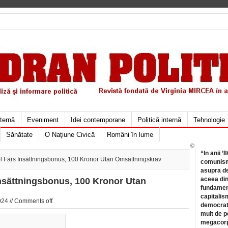
xternă
Eveniment
Idei contemporane
Politică internă
Tehnologie
Sănătate
O Naţiune Civică
Români în lume
©
“In anii ’
 Färs Insättningsbonus, 100 Kronor Utan Omsättningskrav
comunismu
asupra de
aceea din
nsättningsbonus, 100 Kronor Utan
fundament
capitalis
024 //
Comments off
democrati
mult de pe
megacorpo