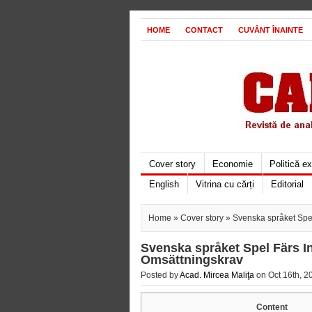
HOME
CONTACT
CUVÂNT ÎNAINTE
Cover story
Economie
Politică e
English
Vitrina cu cărți
Editorial
Home
»
Cover story
» Svenska språket Spel
Svenska språket Spel Färs I
Omsättningskrav
Posted by
Acad. Mircea Maliţa
on Oct 16th, 2
Content