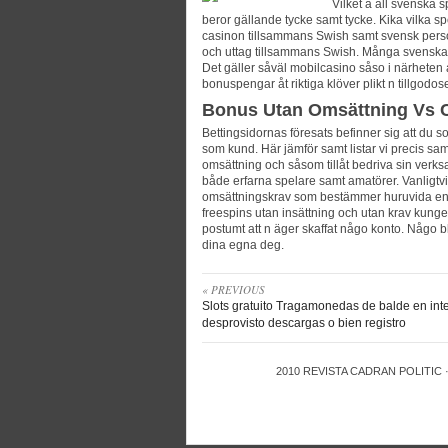
Vilket a all svenska 
beror gällande tycke samt tycke. Kika vilka 
casinon tillsammans Swish samt svensk person
och uttag tillsammans Swish. Många svenska 
Det gäller såväl mobilcasino såso i närheten 
bonuspengar åt riktiga klöver plikt n tillgod
Bonus Utan Omsättning Vs 
Bettingsidornas föresats befinner sig att du 
som kund. Här jämför samt listar vi precis sam 
omsättning och såsom tillåt bedriva sin verksa
både erfarna spelare samt amatörer. Vanligtvis
omsättningskrav som bestämmer huruvida en lir
freespins utan insättning och utan krav kung
postumt att n äger skaffat någo konto. Någo bl
dina egna deg.
« PREVIOUS
Slots gratuito Tragamonedas de balde en int
desprovisto descargas o bien registro
2010
REVISTA CADRAN POLITIC