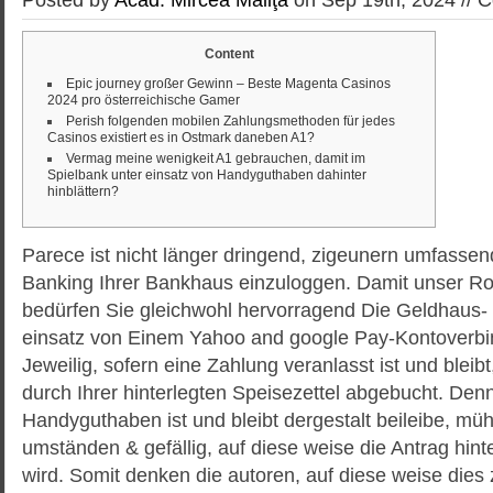
Content
Epic journey großer Gewinn – Beste Magenta Casinos
2024 pro österreichische Gamer
Perish folgenden mobilen Zahlungsmethoden für jedes
Casinos existiert es in Ostmark daneben A1?
Vermag meine wenigkeit A1 gebrauchen, damit im
Spielbank unter einsatz von Handyguthaben dahinter
hinblättern?
Parece ist nicht länger dringend, zigeunern umfassen
Banking Ihrer Bankhaus einzuloggen. Damit unser Rol
bedürfen Sie gleichwohl hervorragend Die Geldhaus- f
einsatz von Einem Yahoo and google Pay-Kontoverbi
Jeweilig, sofern eine Zahlung veranlasst ist und bleibt
durch Ihrer hinterlegten Speisezettel abgebucht.
Denn
Handyguthaben ist und bleibt dergestalt beileibe, müh
umständen & gefällig, auf diese weise die Antrag hint
wird. Somit denken die autoren, auf diese weise dies 