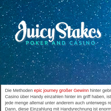
Die Methoden
epic journey großer Gewinn
hinter geb
Casino über Handy einzahlen hinter im griff haben, is
jede menge allemal unter anderem auch unterwegs rei
Dann, diese Einzahlung mit Handyrechnung ist enorm