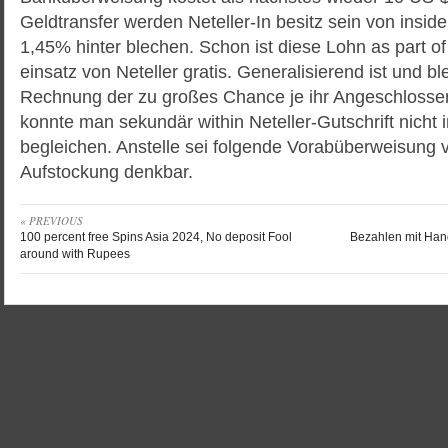
Geldtransfer werden Neteller-In besitz sein von insid
1,45% hinter blechen. Schon ist diese Lohn as part o
einsatz von Neteller gratis. Generalisierend ist und bl
Rechnung der zu großes Chance je ihr Angeschlosse
konnte man sekundär within Neteller-Gutschrift nicht
begleichen. Anstelle sei folgende Vorabüberweisung v
Aufstockung denkbar.
« PREVIOUS
100 percent free Spins Asia 2024, No deposit Fool
Bezahlen mit Han
around with Rupees