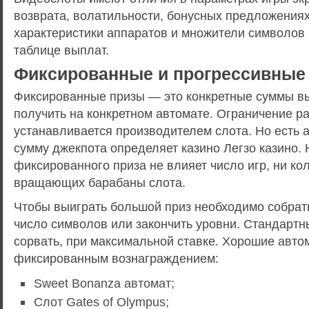
возврата, волатильности, бонусных предложениях
характеристики аппаратов и множители символов 
таблице выплат.
Фиксированные и прогрессивные
Фиксированные призы — это конкретные суммы в
получить на конкретном автомате. Ограничение р
устанавливается производителем слота. Но есть 
сумму джекпота определяет казино Легзо казино.
фиксированного приза не влияет число игр, ни ко
вращающих барабаны слота.
Чтобы выиграть большой приз необходимо собрат
число символов или закончить уровни. Стандарт
сорвать, при максимальной ставке. Хорошие авто
фиксированным вознаграждением:
Sweet Bonanza автомат;
Слот Gates of Olympus;