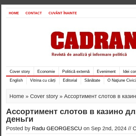
HOME
CONTACT
CUVÂNT ÎNAINTE
Cover story
Economie
Politică externă
Eveniment
Idei c
English
Vitrina cu cărți
Editorial
Sănătate
O Naţiune Civic
Home
»
Cover story
» Ассортимент слотов в казин
Ассортимент слотов в казино дл
деньги
Posted by
Radu GEORGESCU
on Sep 2nd, 2024 //
C