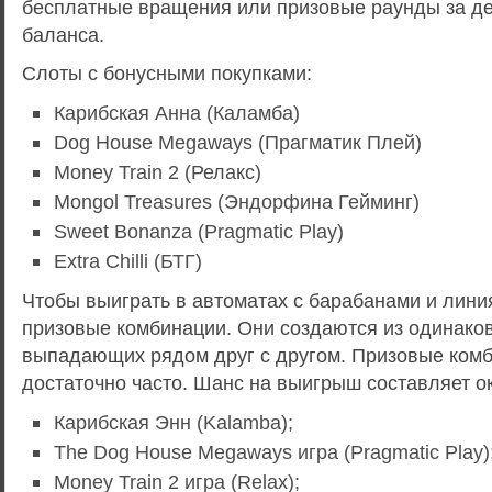
бесплатные вращения или призовые раунды за де
баланса.
Слоты с бонусными покупками:
Карибская Анна (Каламба)
Dog House Megaways (Прагматик Плей)
Money Train 2 (Релакс)
Mongol Treasures (Эндорфина Гейминг)
Sweet Bonanza (Pragmatic Play)
Extra Chilli (БТГ)
Чтобы выиграть в автоматах с барабанами и лини
призовые комбинации. Они создаются из одинако
выпадающих рядом друг с другом. Призовые ком
достаточно часто. Шанс на выигрыш составляет о
Карибская Энн (Kalamba);
The Dog House Megaways игра (Pragmatic Play)
Money Train 2 игра (Relax);