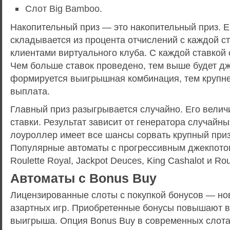
Слот Big Bamboo.
Накопительный приз — это накопительный приз. Е
складывается из процента отчислений с каждой с
клиентами виртуального клуба. С каждой ставкой
Чем больше ставок проведено, тем выше будет дж
формируется выигрышная комбинация, тем крупн
выплата.
Главный приз разыгрывается случайно. Его величи
ставки. Результат зависит от генератора случайн
лоуроллер имеет все шансы сорвать крупный приз
Популярные автоматы с прогрессивным джекпотом
Roulette Royal, Jackpot Deuces, King Cashalot и Rou
Автоматы с Bonus Buy
Лицензированные слоты с покупкой бонусов — но
азартных игр. Приобретенные бонусы повышают в
выигрыша. Опция Bonus Buy в современных слота