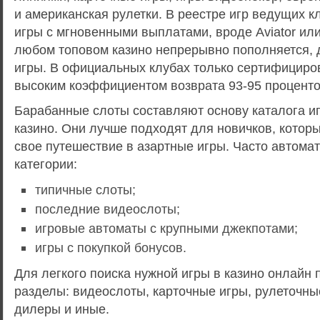
и американская рулетки. В реестре игр ведущих к
игры с мгновенными выплатами, вроде Aviator или
любом топовом казино непрерывно пополняется,
игры. В официальных клубах только сертифициро
высоким коэффициентом возврата 93-95 проценто
Барабанные слоты составляют основу каталога и
казино. Они лучше подходят для новичков, котор
свое путешествие в азартные игры. Часто автомат
категории:
типичные слоты;
последние видеослоты;
игровые автоматы с крупными джекпотами;
игры с покупкой бонусов.
Для легкого поиска нужной игры в казино онлайн
разделы: видеослоты, карточные игры, рулеточны
дилеры и иные.