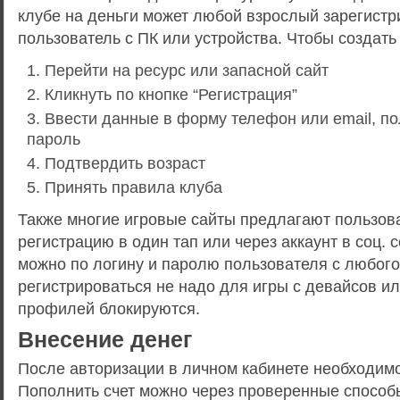
клубе на деньги может любой взрослый зарегист
пользователь с ПК или устройства. Чтобы создать
Перейти на ресурс или запасной сайт
Кликнуть по кнопке “Регистрация”
Ввести данные в форму телефон или email, п
пароль
Подтвердить возраст
Принять правила клуба
Также многие игровые сайты предлагают пользов
регистрацию в один тап или через аккаунт в соц. 
можно по логину и паролю пользователя с любого
регистрироваться не надо для игры с девайсов ил
профилей блокируются.
Внесение денег
После авторизации в личном кабинете необходимо
Пополнить счет можно через проверенные способ