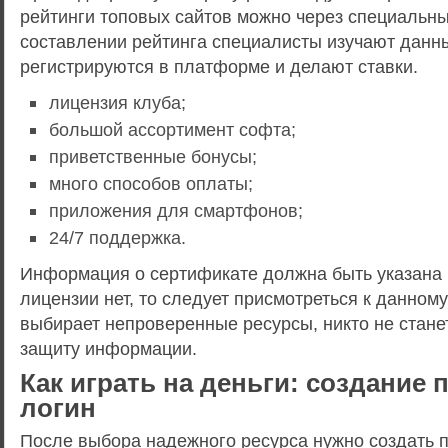
рейтинги топовых сайтов можно через специальны
составлении рейтинга специалисты изучают данны
регистрируются в платформе и делают ставки.
лицензия клуба;
большой ассортимент софта;
приветственные бонусы;
много способов оплаты;
приложения для смартфонов;
24/7 поддержка.
Информация о сертификате должна быть указана 
лицензии нет, то следует присмотреться к данному
выбирает непроверенные ресурсы, никто не стане
защиту информации.
Как играть на деньги: создание
логин
После выбора надежного ресурса нужно создать п