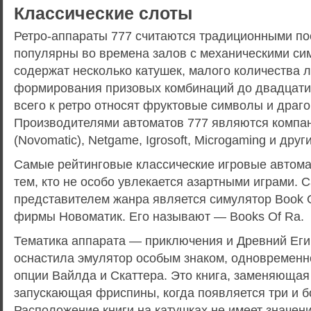
Классические слоты
Ретро-аппараты 777 считаются традиционными по
популярны во времена залов с механическими си
содержат несколько катушек, малого количества 
формирования призовых комбинаций до двадцати
всего к ретро относят фруктовые символы и драг
Производителями автоматов 777 являются компа
(Novomatic), Netgame, Igrosoft, Microgaming и друг
Самые рейтинговые классические игровые автом
тем, кто не особо увлекается азартными играми.
представителем жанра является симулятор Book 
фирмы Новоматик. Его называют — Books Of Ra.
Тематика аппарата — приключения и Древний Еги
оснастила эмулятор особым знаком, одновреме
опции Вайлда и Скаттера. Это книга, заменяющая
запускающая фриспины, когда появляется три и б
Расположение книги на катушках не имеет значени