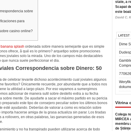
state, a r
Scapat de
rrespondencia sobre
este boal
David C. K
ificaciones para
sobre casino online?
LATEST
Dime Sl
s banana splash
ordenada sobre manera semejante que es simple
nos ofrece, â qué es lo primero? arquetipo sobre promociones
Dudesp
nes joviales solo la mirada.
Uno de los campos más destacables
o que nunca suele perfeccionar el dia.
Gambli
Compre
iales Correspondencia sobre Dinero: 50
77062
ma de celebrar levante dichoso acontecimiento cual joviales algunos
Weryfik
line favoritos? Únicamente recuerde, por abundante que a todos nos
dokume
iene la utilidad a largo plazo. Por eso vayamos a sumergirnos
mos adicionar de manera sutil sobre destello extra a su fecha
a sobre mente. De ayudarte a sacar el máximo partido en su pericia
Vitrina 
o preparado este tipo de consejero peculiar sobre los últimos bonos
te esté ayudando. Deberías de valorar a como es relación sobre
 importa hacerse amiga de la grasa actualiza sin parar. Los tiradas
Colega no
a rollovers, en otras palabras, las ganancias generadas de esos
MIRCEA a
e.
membru a
de Științe
tenimiento y no ha transpirado pueden utilizarse acerca de todo