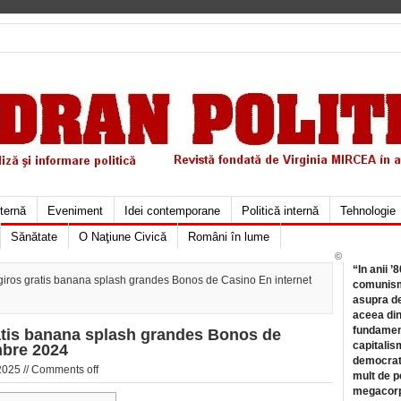
xternă
Eveniment
Idei contemporane
Politică internă
Tehnologie
Sănătate
O Naţiune Civică
Români în lume
©
“In anii ’
iros gratis banana splash grandes Bonos de Casino En internet
comunismu
asupra de
aceea din
fundament
atis banana splash grandes Bonos de
capitalis
mbre 2024
democrati
2025 //
Comments off
mult de pe
megacorpo