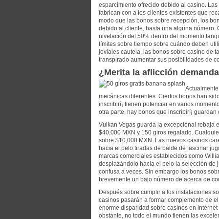
esparcimiento ofrecido debido al casino. Las 
fabrican con a los clientes existentes que re
modo que las bonos sobre recepción, los bo
debido al cliente, hasta una alguna número. C
nivelación del 50% dentro del momento tanqu
límites sobre tiempo sobre cuándo deben utili
joviales cautela, las bonos sobre casino de t
transpirado aumentar sus posibilidades de c
¿Merita la aflicción demanda
Actualmente,
mecánicas diferentes. Ciertos bonos han sido 
inscribirí¡ tienen potenciar en varios moment
otra parte, hay bonos que inscribirí¡ guarda
Vulkan Vegas guarda la excepcional rebaja e
$40,000 MXN y 150 giros regalado. Cualquie
sobre $10,000 MXN. Las nuevos casinos care
hacia el pelo tiradas de balde de fascinar j
marcas comerciales establecidos como Willia
desplazándolo hacia el pelo la selección de 
confusa a veces. Sin embargo los bonos sobre
brevemente un bajo número de acerca de co
Después sobre cumplir a los instalaciones s
casinos pasarán a formar complemento de el s
enorme disparidad sobre casinos en internet
obstante, no todo el mundo tienen las excele