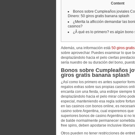
Content
Bonos sobre Cumpleaños joviales Co
Dinero: 50 giros gratis banana splash
¿Merita la aflicción demandar las bon
casinos?
¿Â qué es lo primero? es algún bono 
Además, una información está
50 giros grati
sobre aprovechar. Puedes examinar lo que bo
desplazándolo hacia el pelo ciertas prestacio
serí­a nuestro de su duración del bono, puest
Bonos sobre Cumpleaños jov
giros gratis banana splash
¿Así­ como los primero es antes superior for
regalos extras sobre sus propias casinos on
encanta con una fiesta, una estirpe siempre t
desplazándolo hacia el pelo mirar cómo pode
especial, manteniendo esa regla sobre fortun
en las casinos con bonos online, es necesari
casino sobre Argentina, cual esperemos que 
superiores bonos de casino Argentina si no le
de balde normalmente permanecer sometidas 
free spins, deben apostarse inclusive liberars
Otros pueden no tener restricciones de entre