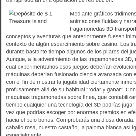
Mediante gráficos tridimens
animaciones fluidas y narra
tragamonedas 3D transport
conceptos y aventuras que anteriormente fuesen inim
contexto de algún esparcimiento sobre casino. Los 
durante bastante tiempo algunos de los pilares del ju
Aunque, a la advenimiento de las tragamonedas 3D, 
cual experimentamos esos juegos deberían evolucion
máquinas deberían fusionado ciencia avanzada con en
con el fin de mostrar la jugabilidad ciertamente inme
profusamente allá de su habitual “rodar y ganar”. Co
máquinas tragamonedas sobre línea, que contabilizan
tiempo cualquier una tecnología del 3D podrías jugar 
vez que podrías escoger por enormes premios en efe
hacia el pelo bonos. Comprobarás una diosa dorada, n
caballo rosa, nuestro castaño, la paloma blanca así­ i
especialmente.