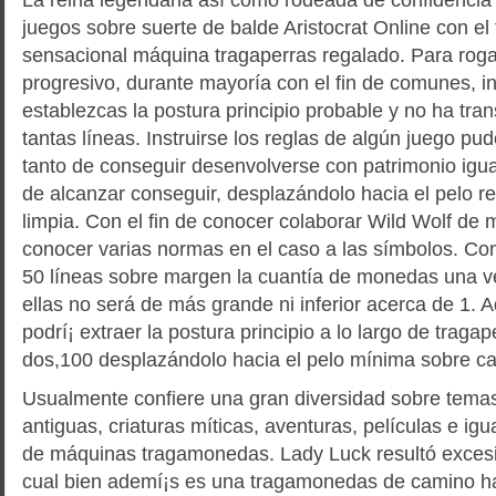
juegos sobre suerte de balde Aristocrat Online con el 
sensacional máquina tragaperras regalado. Para rogar
progresivo, durante mayoría con el fin de comunes, in
establezcas la postura principio probable y no ha tra
tantas líneas. Instruirse los reglas de algún juego pud
tanto de conseguir desenvolverse con patrimonio igua
de alcanzar conseguir, desplazándolo hacia el pelo re
limpia. Con el fin de conocer colaborar Wild Wolf de
conocer varias normas en el caso a las símbolos. Con
50 líneas sobre margen la cuantía de monedas una v
ellas no será de más grande ni inferior acerca de 1. Aq
podrí¡ extraer la postura principio a lo largo de trag
dos,100 desplazándolo hacia el pelo mínima sobre ca
Usualmente confiere una gran diversidad sobre temas
antiguas, criaturas míticas, aventuras, películas e ig
de máquinas tragamonedas. Lady Luck resultó excesi
cual bien ademí¡s es una tragamonedas de camino ha