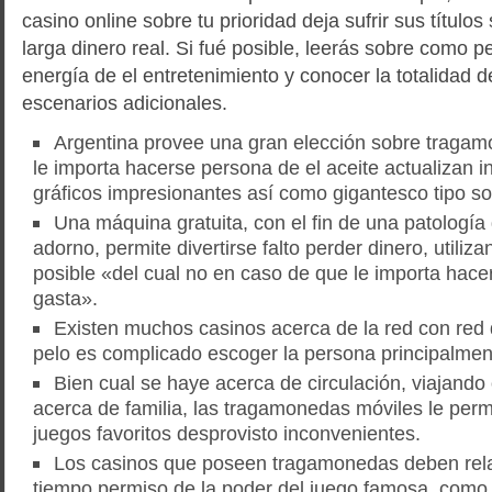
casino online sobre tu prioridad deja sufrir sus título
larga dinero real. Si fué posible, leerás sobre como pe
energía de el entretenimiento y conocer la totalidad d
escenarios adicionales.
Argentina provee una gran elección sobre tragam
le importa hacerse persona de el aceite actualizan i
gráficos impresionantes así­ como gigantesco tipo s
Una máquina gratuita, con el fin de una patologí­a
adorno, permite divertirse falto perder dinero, utiliz
posible «del cual no en caso de que le importa hacer
gasta».
Existen muchos casinos acerca de la red con red 
pelo es complicado escoger la persona principalme
Bien cual se haye acerca de circulación, viajando
acerca de familia, las tragamonedas móviles le permi
juegos favoritos desprovisto inconvenientes.
Los casinos que poseen tragamonedas deben relat
tiempo permiso de la poder del juego famosa, com