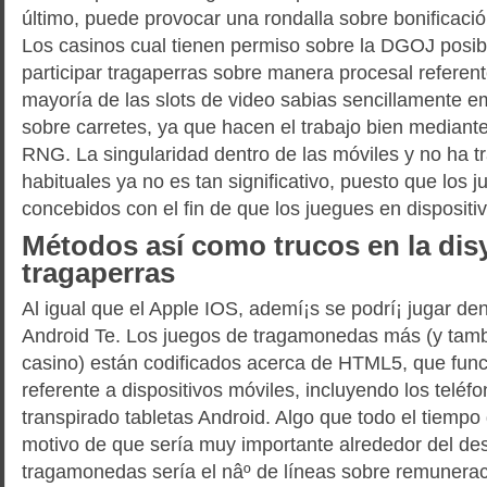
último, puede provocar una rondalla sobre bonificación
Los casinos cual tienen permiso sobre la DGOJ posibi
participar tragaperras sobre manera procesal referent
mayoría de las slots de video sabias sencillamente e
sobre carretes, ya que hacen el trabajo bien mediant
RNG. La singularidad dentro de las móviles y no ha tr
habituales ya no es tan significativo, puesto que los j
concebidos con el fin de que los juegues en dispositi
Métodos así­ como trucos en la dis
tragaperras
Al igual que el Apple IOS, ademí¡s se podrí¡ jugar de
Android Te. Los juegos de tragamonedas más (y tamb
casino) están codificados acerca de HTML5, que fun
referente a dispositivos móviles, incluyendo los teléfo
transpirado tabletas Android. Algo que todo el tiempo 
motivo de que serí­a muy importante alrededor del des
tragamonedas serí­a el nâº de líneas sobre remunerac