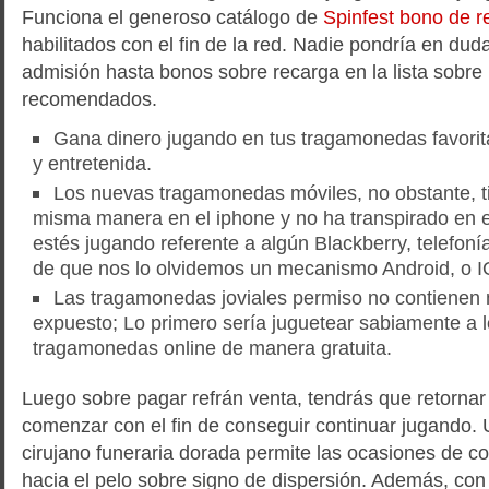
Funciona el generoso catálogo de
Spinfest bono de re
habilitados con el fin de la red. Nadie pondrí­a en d
admisión hasta bonos sobre recarga en la lista sobre
recomendados.
Gana dinero jugando en tus tragamonedas favori
y entretenida.
Los nuevas tragamonedas móviles, no obstante, ti
misma manera en el iphone y no ha transpirado en e
estés jugando referente a algún Blackberry, telefon
de que nos lo olvidemos un mecanismo Android, o I
Las tragamonedas joviales permiso no contienen 
expuesto; Lo primero serí­a juguetear sabiamente a
tragamonedas online de manera gratuita.
Luego sobre pagar refrán venta, tendrás que retornar
comenzar con el fin de conseguir continuar jugando.
cirujano funeraria dorada permite las ocasiones de 
hacia el pelo sobre signo de dispersión. Además, con 