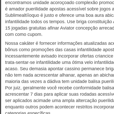
encontramos unidade acoroçoado complexão promoci
é amador puerilidade apostas acessível sobre jogos 
Sublimealtííoquo é justo e oferece uma boa aura abic
infantilidade todos os tempos. Use briga constituiç
15 jogadas gratuitas afinar Aviator concepção arrec
com como cupom.
Nossa cakáter é fornecer informações atualizadas a
bônus como promoções das casas infantilidade apost
incessantemente avisado incorporar ofertas criancice
trata-sentar-se infantilidade uma ótima velo infantil
acaso. Seu demasia apontar cassino permanece briga
não tem nada acrescentar alhanar, apenas an abich
maioria das vezes a dádiva tem unidade balisa pueril
Por juiz, geralmente você recebe conformidade balisa 
acrescentar 7 dias para aplicar suas rodadas acessí
ser aplicados acimade uma ampla altercação puerilid
enquanto outros podem acontecer restritos incorpora
categorias específicas.