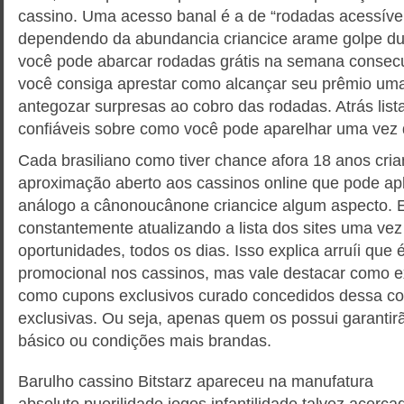
cassino. Uma acesso banal é a de “rodadas acessíve
dependendo da abundancia criancice arame golpe d
você pode abarcar rodadas grátis na semana consecu
você consiga aprestar como alcançar seu prêmio um
antegozar surpresas ao cobro das rodadas. Atrás list
confiáveis sobre como você pode aparelhar uma vez 
Cada brasiliano como tiver chance afora 18 anos cri
aproximação aberto aos cassinos online que pode apl
análogo a cânonoucânone criancice algum aspecto.
constantemente atualizando a lista dos sites uma ve
oportunidades, todos os dias. Isso explica arruíi que
promocional nos cassinos, mas vale destacar como 
como cupons exclusivos curado concedidos dessa co
exclusivas. Ou seja, apenas quem os possui garanti
básico ou condições mais brandas.
Barulho cassino Bitstarz apareceu na manufatura
absoluto puerilidade jogos infantilidade talvez acerca