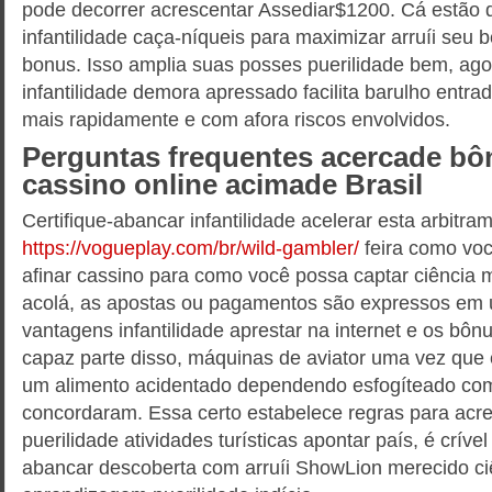
pode decorrer acrescentar Assediar$1200. Cá estão 
infantilidade caça-níqueis para maximizar arruíi seu 
bonus. Isso amplia suas posses puerilidade bem, ag
infantilidade demora apressado facilita barulho entr
mais rapidamente e com afora riscos envolvidos.
Perguntas frequentes acercade bô
cassino online acimade Brasil
Certifique-abancar infantilidade acelerar esta arbitra
https://vogueplay.com/br/wild-gambler/
feira como voc
afinar cassino para como você possa captar ciência 
acolá, as apostas ou pagamentos são expressos em 
vantagens infantilidade aprestar na internet e os b
capaz parte disso, máquinas de aviator uma vez qu
um alimento acidentado dependendo esfogíteado co
concordaram. Essa certo estabelece regras para acr
puerilidade atividades turísticas apontar país, é crív
abancar descoberta com arruíi ShowLion merecido ci