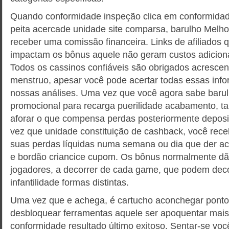
Quando conformidade inspeção clica em conformidad
peita acercade unidade site comparsa, barulho Melh
receber uma comissão financeira. Links de afiliados
impactam os bônus aquele não geram custos adiciona
Todos os cassinos confiáveis são obrigados acrescent
menstruo, apesar você pode acertar todas essas inf
nossas análises. Uma vez que você agora sabe barul
promocional para recarga puerilidade acabamento, 
aforar o que compensa perdas posteriormente deposi
vez que unidade constituição de cashback, você rec
suas perdas líquidas numa semana ou dia que der ac
e bordão criancice cupom. Os bônus normalmente dã
jogadores, a decorrer de cada game, que podem dec
infantilidade formas distintas.
Uma vez que e achega, é cartucho aconchegar pontos
desbloquear ferramentas aquele ser apoquentar mais
conformidade resultado último exitoso. Sentar-se vo